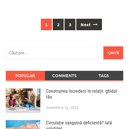
Posts
1
2
3
Next
navigation
Caută
după:
POPULAR
COMMENTS
TAGS
Construirea încrederii în relații: ghidul
tău
noiembrie 21, 2023
Circulație sanguină deficientă? Iată
soluțiile!