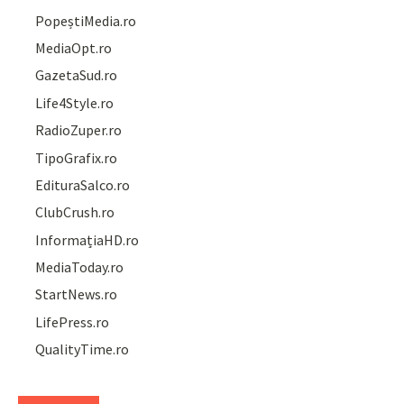
PopeștiMedia.ro
MediaOpt.ro
GazetaSud.ro
Life4Style.ro
RadioZuper.ro
TipoGrafix.ro
EdituraSalco.ro
ClubCrush.ro
InformațiaHD.ro
MediaToday.ro
StartNews.ro
LifePress.ro
QualityTime.ro