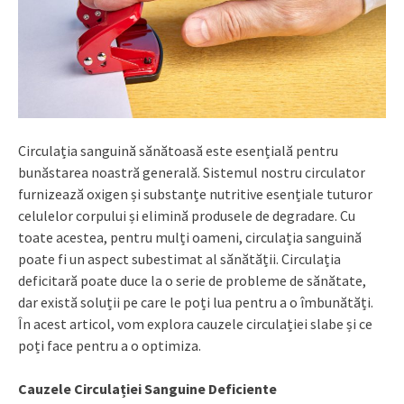
Circulația sanguină sănătoasă este esențială pentru
bunăstarea noastră generală. Sistemul nostru circulator
furnizează oxigen și substanțe nutritive esențiale tuturor
celulelor corpului și elimină produsele de degradare. Cu
toate acestea, pentru mulți oameni, circulația sanguină
poate fi un aspect subestimat al sănătății. Circulația
deficitară poate duce la o serie de probleme de sănătate,
dar există soluții pe care le poți lua pentru a o îmbunătăți.
În acest articol, vom explora cauzele circulației slabe și ce
poți face pentru a o optimiza.
Cauzele Circulației Sanguine Deficiente