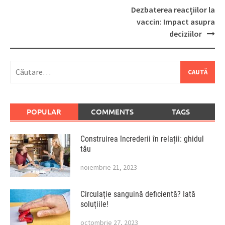
Post
Dezbaterea reacțiilor la
navigation
vaccin: Impact asupra
deciziilor
Caută
după:
POPULAR
COMMENTS
TAGS
Construirea încrederii în relații: ghidul
tău
noiembrie 21, 2023
Circulație sanguină deficientă? Iată
soluțiile!
octombrie 27, 2023