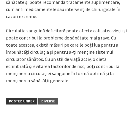
sănătate și poate recomanda tratamente suplimentare,
cum ar fi medicamentele sau intervențiile chirurgicale în
cazuri extreme.
Circulația sanguină deficitară poate afecta calitatea vieții și
poate contribui la probleme de sănătate mai grave. Cu
toate acestea, există măsuri pe care le poți lua pentru a
îmbunătăți circulația și pentru a-ți menține sistemul
circulator sănătos. Cu un stil de viață activ, o dietă
echilibrată și evitarea factorilor de risc, poți contribui la
menținerea circulației sanguine în formă optimă și la
menținerea sănătății generale.
POSTED UNDER
DIVERSE