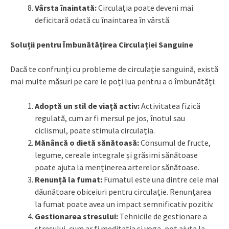
Vârsta înaintată:
Circulația poate deveni mai
deficitară odată cu înaintarea în vârstă.
Soluții pentru Îmbunătățirea Circulației Sanguine
Dacă te confrunți cu probleme de circulație sanguină, există
mai multe măsuri pe care le poți lua pentru a o îmbunătăți:
Adoptă un stil de viață activ:
Activitatea fizică
regulată, cum ar fi mersul pe jos, înotul sau
ciclismul, poate stimula circulația.
Mănâncă o dietă sănătoasă:
Consumul de fructe,
legume, cereale integrale și grăsimi sănătoase
poate ajuta la menținerea arterelor sănătoase.
Renunță la fumat:
Fumatul este una dintre cele mai
dăunătoare obiceiuri pentru circulație. Renunțarea
la fumat poate avea un impact semnificativ pozitiv.
Gestionarea stresului:
Tehnicile de gestionare a
stresului, cum ar fi meditația și yoga, pot ajuta la