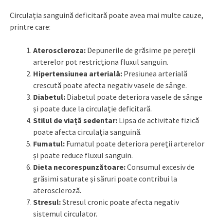
Circulația sanguină deficitară poate avea mai multe cauze,
printre care:
Ateroscleroza:
Depunerile de grăsime pe pereții
arterelor pot restricționa fluxul sanguin.
Hipertensiunea arterială:
Presiunea arterială
crescută poate afecta negativ vasele de sânge.
Diabetul:
Diabetul poate deteriora vasele de sânge
și poate duce la circulație deficitară.
Stilul de viață sedentar:
Lipsa de activitate fizică
poate afecta circulația sanguină.
Fumatul:
Fumatul poate deteriora pereții arterelor
și poate reduce fluxul sanguin.
Dieta necorespunzătoare:
Consumul excesiv de
grăsimi saturate și săruri poate contribui la
ateroscleroză.
Stresul:
Stresul cronic poate afecta negativ
sistemul circulator.