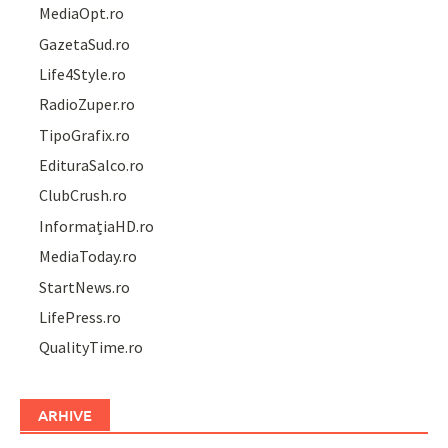
MediaOpt.ro
GazetaSud.ro
Life4Style.ro
RadioZuper.ro
TipoGrafix.ro
EdituraSalco.ro
ClubCrush.ro
InformațiaHD.ro
MediaToday.ro
StartNews.ro
LifePress.ro
QualityTime.ro
ARHIVE