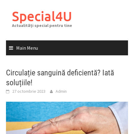
Skip
to
Special4U
content
Actualități special pentru tine
Main Menu
Circulație sanguină deficientă? Iată
soluțiile!
27 octombrie 2023
Admin