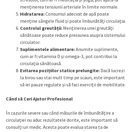
menținerea tensiunii arteriale în limite normale.
Hidratarea:
Consumul adecvat de apă poate
menține sângele fluid și poate îmbunătăți circulația.
Controlul greutății:
Menținerea unei greutăți
sănătoase poate reduce presiunea asupra sistemului
circulator.
Suplimentele alimentare:
Anumite suplimente,
cum ar fi vitamina D și omega-3, pot contribui la
circulația sănătoasă.
Evitarea pozițiilor statice prelungite:
Dacă lucrezi
la birou sau stai mult timp pe scaun, este important
să iei pauze regulate și să faci exerciții de mobilitate.
Când să Ceri Ajutor Profesional
În cazurile severe sau când măsurile de îmbunătățire a
circulației nu aduc rezultatele dorite, este important să
consulți un medic. Acesta poate evalua starea ta de