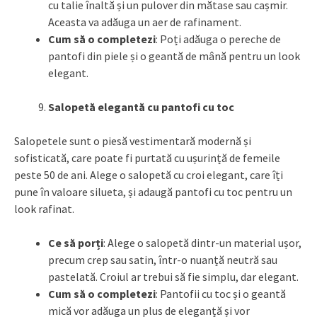
cu talie înaltă și un pulover din mătase sau cașmir.
Aceasta va adăuga un aer de rafinament.
Cum să o completezi
: Poți adăuga o pereche de
pantofi din piele și o geantă de mână pentru un look
elegant.
Salopetă elegantă cu pantofi cu toc
Salopetele sunt o piesă vestimentară modernă și
sofisticată, care poate fi purtată cu ușurință de femeile
peste 50 de ani. Alege o salopetă cu croi elegant, care îți
pune în valoare silueta, și adaugă pantofi cu toc pentru un
look rafinat.
Ce să porți
: Alege o salopetă dintr-un material ușor,
precum crep sau satin, într-o nuanță neutră sau
pastelată. Croiul ar trebui să fie simplu, dar elegant.
Cum să o completezi
: Pantofii cu toc și o geantă
mică vor adăuga un plus de eleganță și vor