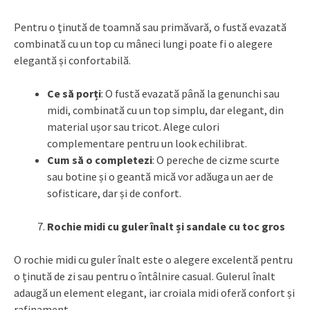
Pentru o ținută de toamnă sau primăvară, o fustă evazată
combinată cu un top cu mâneci lungi poate fi o alegere
elegantă și confortabilă.
Ce să porți
: O fustă evazată până la genunchi sau
midi, combinată cu un top simplu, dar elegant, din
material ușor sau tricot. Alege culori
complementare pentru un look echilibrat.
Cum să o completezi
: O pereche de cizme scurte
sau botine și o geantă mică vor adăuga un aer de
sofisticare, dar și de confort.
Rochie midi cu guler înalt și sandale cu toc gros
O rochie midi cu guler înalt este o alegere excelentă pentru
o ținută de zi sau pentru o întâlnire casual. Gulerul înalt
adaugă un element elegant, iar croiala midi oferă confort și
rafinament.