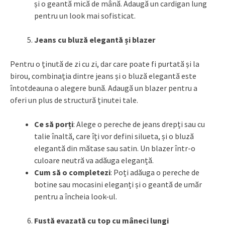
și o geantă mică de mână. Adaugă un cardigan lung
pentru un look mai sofisticat.
Jeans cu bluză elegantă și blazer
Pentru o ținută de zi cu zi, dar care poate fi purtată și la
birou, combinația dintre jeans și o bluză elegantă este
întotdeauna o alegere bună. Adaugă un blazer pentru a
oferi un plus de structură ținutei tale.
Ce să porți
: Alege o pereche de jeans drepți sau cu
talie înaltă, care îți vor defini silueta, și o bluză
elegantă din mătase sau satin. Un blazer într-o
culoare neutră va adăuga eleganță.
Cum să o completezi
: Poți adăuga o pereche de
botine sau mocasini eleganți și o geantă de umăr
pentru a încheia look-ul.
Fustă evazată cu top cu mâneci lungi