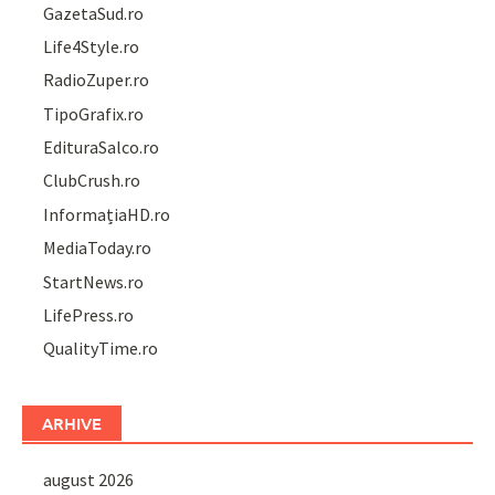
GazetaSud.ro
Life4Style.ro
RadioZuper.ro
TipoGrafix.ro
EdituraSalco.ro
ClubCrush.ro
InformațiaHD.ro
MediaToday.ro
StartNews.ro
LifePress.ro
QualityTime.ro
ARHIVE
august 2026