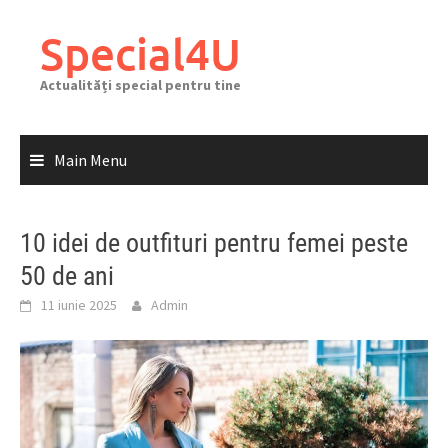
Skip
to
Special4U
content
Actualități special pentru tine
Main Menu
10 idei de outfituri pentru femei peste
50 de ani
11 iunie 2025
Admin