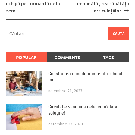
navigation
echipă performantă de la
îmbunătățirea sănătății
zero
articulațiilor
Caută
după:
POPULAR
COMMENTS
TAGS
Construirea încrederii în relații: ghidul
tău
noiembrie 21, 2023
Circulație sanguină deficientă? Iată
soluțiile!
octombrie 27, 2023