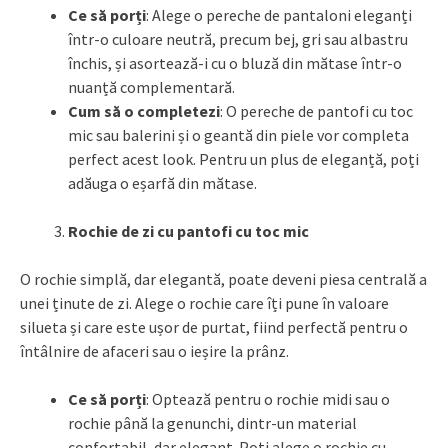
Ce să porți
: Alege o pereche de pantaloni eleganți
într-o culoare neutră, precum bej, gri sau albastru
închis, și asortează-i cu o bluză din mătase într-o
nuanță complementară.
Cum să o completezi
: O pereche de pantofi cu toc
mic sau balerini și o geantă din piele vor completa
perfect acest look. Pentru un plus de eleganță, poți
adăuga o eșarfă din mătase.
Rochie de zi cu pantofi cu toc mic
O rochie simplă, dar elegantă, poate deveni piesa centrală a
unei ținute de zi. Alege o rochie care îți pune în valoare
silueta și care este ușor de purtat, fiind perfectă pentru o
întâlnire de afaceri sau o ieșire la prânz.
Ce să porți
: Optează pentru o rochie midi sau o
rochie până la genunchi, dintr-un material
confortabil, dar elegant. Poți alege o rochie cu