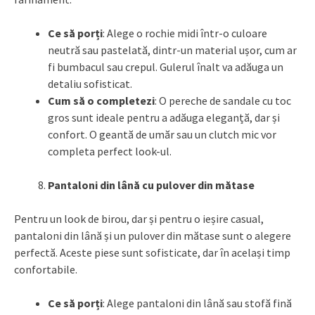
Ce să porți
: Alege o rochie midi într-o culoare
neutră sau pastelată, dintr-un material ușor, cum ar
fi bumbacul sau crepul. Gulerul înalt va adăuga un
detaliu sofisticat.
Cum să o completezi
: O pereche de sandale cu toc
gros sunt ideale pentru a adăuga eleganță, dar și
confort. O geantă de umăr sau un clutch mic vor
completa perfect look-ul.
Pantaloni din lână cu pulover din mătase
Pentru un look de birou, dar și pentru o ieșire casual,
pantaloni din lână și un pulover din mătase sunt o alegere
perfectă. Aceste piese sunt sofisticate, dar în același timp
confortabile.
Ce să porți
: Alege pantaloni din lână sau stofă fină