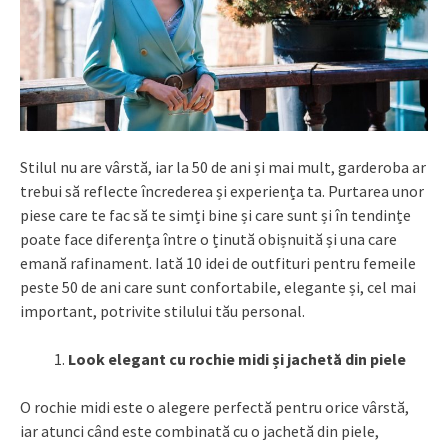
Stilul nu are vârstă, iar la 50 de ani și mai mult, garderoba ar
trebui să reflecte încrederea și experiența ta. Purtarea unor
piese care te fac să te simți bine și care sunt și în tendințe
poate face diferența între o ținută obișnuită și una care
emană rafinament. Iată 10 idei de outfituri pentru femeile
peste 50 de ani care sunt confortabile, elegante și, cel mai
important, potrivite stilului tău personal.
Look elegant cu rochie midi și jachetă din piele
O rochie midi este o alegere perfectă pentru orice vârstă,
iar atunci când este combinată cu o jachetă din piele,