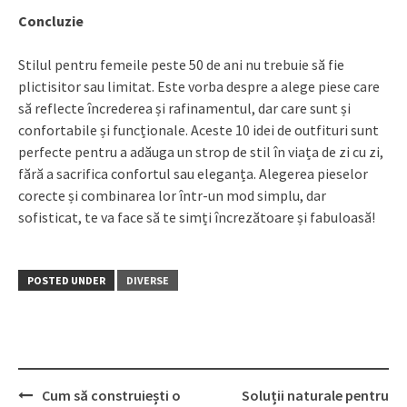
Concluzie
Stilul pentru femeile peste 50 de ani nu trebuie să fie
plictisitor sau limitat. Este vorba despre a alege piese care
să reflecte încrederea și rafinamentul, dar care sunt și
confortabile și funcționale. Aceste 10 idei de outfituri sunt
perfecte pentru a adăuga un strop de stil în viața de zi cu zi,
fără a sacrifica confortul sau eleganța. Alegerea pieselor
corecte și combinarea lor într-un mod simplu, dar
sofisticat, te va face să te simți încrezătoare și fabuloasă!
POSTED UNDER
DIVERSE
Post
Cum să construiești o
Soluții naturale pentru