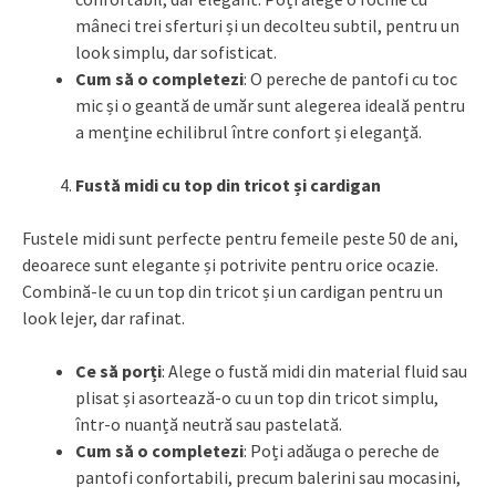
mâneci trei sferturi și un decolteu subtil, pentru un
look simplu, dar sofisticat.
Cum să o completezi
: O pereche de pantofi cu toc
mic și o geantă de umăr sunt alegerea ideală pentru
a menține echilibrul între confort și eleganță.
Fustă midi cu top din tricot și cardigan
Fustele midi sunt perfecte pentru femeile peste 50 de ani,
deoarece sunt elegante și potrivite pentru orice ocazie.
Combină-le cu un top din tricot și un cardigan pentru un
look lejer, dar rafinat.
Ce să porți
: Alege o fustă midi din material fluid sau
plisat și asortează-o cu un top din tricot simplu,
într-o nuanță neutră sau pastelată.
Cum să o completezi
: Poți adăuga o pereche de
pantofi confortabili, precum balerini sau mocasini,