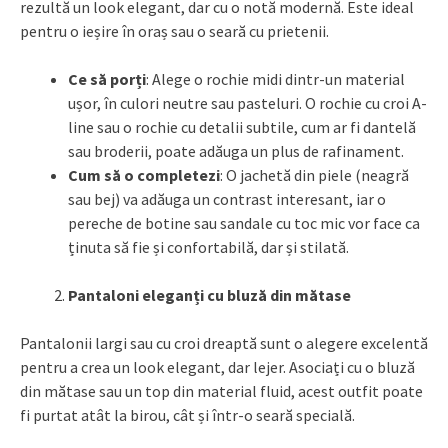
rezultă un look elegant, dar cu o notă modernă. Este ideal
pentru o ieșire în oraș sau o seară cu prietenii.
Ce să porți
: Alege o rochie midi dintr-un material
ușor, în culori neutre sau pasteluri. O rochie cu croi A-
line sau o rochie cu detalii subtile, cum ar fi dantelă
sau broderii, poate adăuga un plus de rafinament.
Cum să o completezi
: O jachetă din piele (neagră
sau bej) va adăuga un contrast interesant, iar o
pereche de botine sau sandale cu toc mic vor face ca
ținuta să fie și confortabilă, dar și stilată.
Pantaloni eleganți cu bluză din mătase
Pantalonii largi sau cu croi dreaptă sunt o alegere excelentă
pentru a crea un look elegant, dar lejer. Asociați cu o bluză
din mătase sau un top din material fluid, acest outfit poate
fi purtat atât la birou, cât și într-o seară specială.