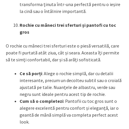
transforma ținuta într-una perfectă pentru o ieșire
la cină sau o întâlnire importantă.
Rochie cu mâneci trei sferturi și pantofi cu toc
gros
O rochie cu mâneci trei sferturi este o piesă versatilă, care
poate fi purtată atât ziua, cât și seara. Aceasta îți permite
să te simți confortabil, dar și să arăți sofisticată.
Ce să porți
: Alege o rochie simplă, dar cu detalii
interesante, precum un decolteu subtil sau o croială
ajustată pe talie. Nuanțele de albastru, verde sau
negru sunt ideale pentru acest tip de rochie.
Cum să o completezi
: Pantofii cu toc gros sunt o
alegere excelentă pentru confort și eleganță, iar o
geantă de mână simplă va completa perfect acest
look.