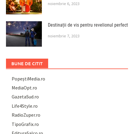
noiembrie 6, 2023
Destinații de vis pentru revelionul perfect
noiembrie 7, 2023
BUNE DE CITIT
PopeștiMedia.ro
MediaOpt.ro
GazetaSud.ro
Life4Style.ro
RadioZuper.ro
TipoGrafix.ro
EdituraSalco.ro