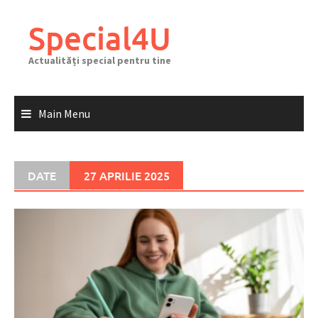
Skip
to
Special4U
content
Actualități special pentru tine
Main Menu
DATE
27 APRILIE 2025