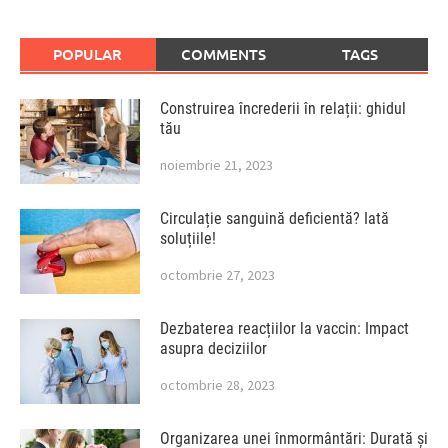
POPULAR
COMMENTS
TAGS
Construirea încrederii în relații: ghidul
tău
noiembrie 21, 2023
Circulație sanguină deficientă? Iată
soluțiile!
octombrie 27, 2023
Dezbaterea reacțiilor la vaccin: Impact
asupra deciziilor
octombrie 28, 2023
Organizarea unei înmormântări: Durată și