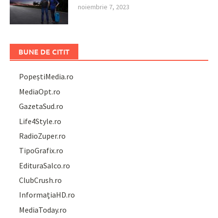
noiembrie 7, 2023
BUNE DE CITIT
PopeștiMedia.ro
MediaOpt.ro
GazetaSud.ro
Life4Style.ro
RadioZuper.ro
TipoGrafix.ro
EdituraSalco.ro
ClubCrush.ro
InformațiaHD.ro
MediaToday.ro