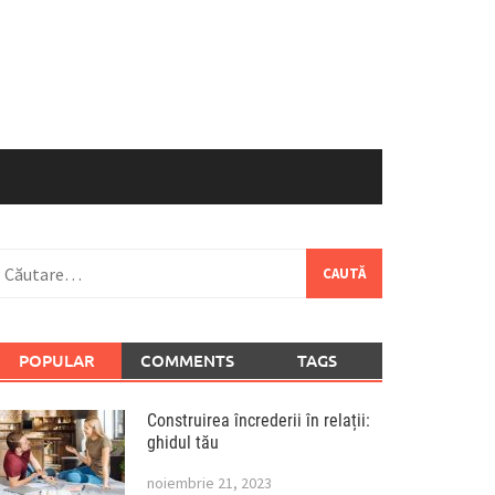
aută
upă:
POPULAR
COMMENTS
TAGS
Construirea încrederii în relații:
ghidul tău
noiembrie 21, 2023