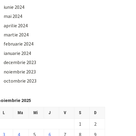
iunie 2024
mai 2024
aprilie 2024
martie 2024
februarie 2024
ianuarie 2024
decembrie 2023
noiembrie 2023
octombrie 2023
noiembrie 2025
L
Ma
Mi
J
V
S
D
1
2
3
4
5
6
7
8
9