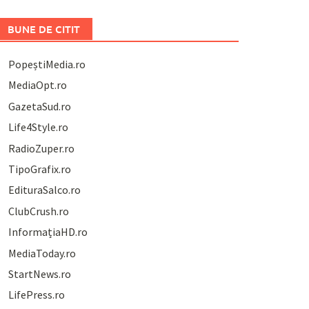
BUNE DE CITIT
PopeștiMedia.ro
MediaOpt.ro
GazetaSud.ro
Life4Style.ro
RadioZuper.ro
TipoGrafix.ro
EdituraSalco.ro
ClubCrush.ro
InformațiaHD.ro
MediaToday.ro
StartNews.ro
LifePress.ro