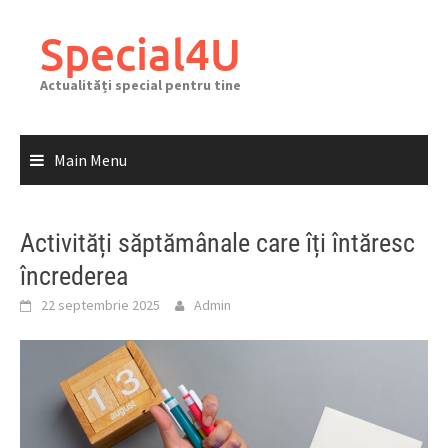
Skip
to
Special4U
content
Actualități special pentru tine
Main Menu
Activități săptămânale care îți întăresc
încrederea
22 septembrie 2025
Admin