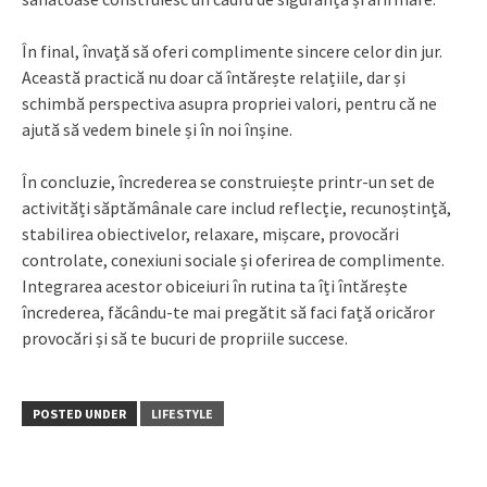
În final, învață să oferi complimente sincere celor din jur.
Această practică nu doar că întărește relațiile, dar și
schimbă perspectiva asupra propriei valori, pentru că ne
ajută să vedem binele și în noi înșine.
În concluzie, încrederea se construiește printr-un set de
activități săptămânale care includ reflecție, recunoștință,
stabilirea obiectivelor, relaxare, mișcare, provocări
controlate, conexiuni sociale și oferirea de complimente.
Integrarea acestor obiceiuri în rutina ta îți întărește
încrederea, făcându-te mai pregătit să faci față oricăror
provocări și să te bucuri de propriile succese.
POSTED UNDER
LIFESTYLE