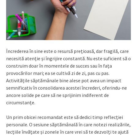
Încrederea în sine este o resursă prețioasă, dar fragilă, care
necesită atenție și îngrijire constantă. Nu este suficient să o
construim doar în momentele de succes sau în fața
provocărilor mari; ea se cultivă zi de zi, pas cu pas.
Activitățile săptămânale bine alese pot avea un impact
semnificativ în consolidarea acestei încrederi, oferindu-ne
ancore solide pe care să ne sprijinim indiferent de
circumstanțe.
Un prim obicei recomandat este să dedici timp reflecției
personale. O sesiune săptămânală în care notezi realizările,
lecțiile învățate și zonele în care vrei să te dezvolți te ajută