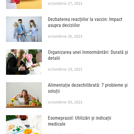
octombrie 27, 2023
Dezbaterea reacțiilor la vaccin: Impact
asupra deciziilor
octombrie 28, 2023
Organizarea unei înmormântări: Durată și
detalii
octombrie 29, 2023
Alimentație dezechilibrată: 7 probleme și
soluții
octombrie 30, 2023
Esomeprazol: Utilizări și indicații
medicale