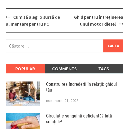
Post
Cum să alegi o sursă de
Ghid pentru întreținerea
navigation
alimentare pentru PC
unui motor diesel
Caută
după:
POPULAR
COMMENTS
TAGS
Construirea încrederii în relații: ghidul
tău
noiembrie 21, 2023
Circulație sanguină deficientă? Iată
soluțiile!