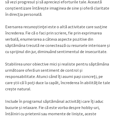
să vezi progresul și să apreciezi eforturile tale. Această
conștientizare întărește imaginea de sine și oferă claritate
în direcția personală.
Exersarea recunoștinței este o altă activitate care susține
încrederea. Fie că o faci prin scriere, fie prin exprimarea
verbală, enumerarea a câteva aspecte pozitive din
săptămâna trecută ne conectează cu resursele interioare și
cu sprijinul din jur, diminuând sentimentul de insecuritate.
Stabilirea unor obiective mici și realiste pentru săptămâna
următoare oferă un sentiment de control și
responsabilitate. Atunci când îți asumi pași concreți, pe
care știi că îi poți duce la capăt, încrederea în abilitățile tale
crește natural.
Include în programul săptămânal activități care îți aduc
bucurie și relaxare. Fie că este vorba despre hobby-uri,
întâlniri cu prietenii sau momente de liniște, aceste