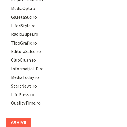
MediaOpt.ro
GazetaSud.ro
Life4Style.ro
RadioZuper.ro
TipoGrafix.ro
EdituraSalco.ro
ClubCrush.ro
InformațiaHD.ro
MediaToday.ro
StartNews.ro
LifePress.ro
QualityTime.ro
ARHIVE