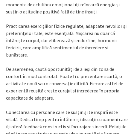
momente de echilibru emoțional îți reîncarcă energia și
susțin o atitudine pozitivă față de tine însuți.
Practicarea exercițiilor fizice regulate, adaptate nevoilor și
preferințelor tale, este esențială. Mișcarea nu doar că
întărește corpul, dar eliberează și endorfine, hormonii
fericirii, care amplifică sentimentul de încredere și
bunăstare.
De asemenea, caută oportunități de a ieși din zona de
confort în mod controlat. Poate fi o prezentare scurtă, o
activitate nouă sau o conversație dificilă. Fiecare astfel de
experiență reușită crește curajul și încrederea în propria
capacitate de adaptare.
Conectarea cu persoane care te susțin și te inspiră este
vitală. Dedica timp pentru întâlniri și discuții cu oameni care
îți oferă feedback constructiv și încurajare sinceră. Relațiile
sănătoase construiesc un cadru de siguranță și afirmare.