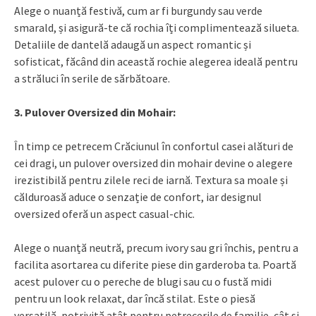
Alege o nuanță festivă, cum ar fi burgundy sau verde
smarald, și asigură-te că rochia îți complimentează silueta.
Detaliile de dantelă adaugă un aspect romantic și
sofisticat, făcând din această rochie alegerea ideală pentru
a străluci în serile de sărbătoare.
3. Pulover Oversized din Mohair:
În timp ce petrecem Crăciunul în confortul casei alături de
cei dragi, un pulover oversized din mohair devine o alegere
irezistibilă pentru zilele reci de iarnă. Textura sa moale și
călduroasă aduce o senzație de confort, iar designul
oversized oferă un aspect casual-chic.
Alege o nuanță neutră, precum ivory sau gri închis, pentru a
facilita asortarea cu diferite piese din garderoba ta. Poartă
acest pulover cu o pereche de blugi sau cu o fustă midi
pentru un look relaxat, dar încă stilat. Este o piesă
versatilă, potrivită atât pentru petrecerile de familie, cât și