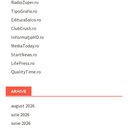
RadioZuper.ro
TipoGrafix.ro
EdituraSalco.ro
ClubCrush.ro
InformațiaHD.ro
MediaToday.ro
StartNews.ro
LifePress.ro
QualityTime.ro
ARHIVE
august 2026
iulie 2026
iunie 2026