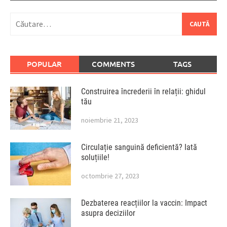
Caută
după:
POPULAR
COMMENTS
TAGS
Construirea încrederii în relații: ghidul
tău
noiembrie 21, 2023
Circulație sanguină deficientă? Iată
soluțiile!
octombrie 27, 2023
Dezbaterea reacțiilor la vaccin: Impact
asupra deciziilor