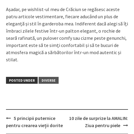
Așadar, pe wishlist-ul meu de Crăciun se regăsesc aceste
patru articole vestimentare, fiecare aducând un plus de
eleganță și stil în garderoba mea. Indiferent dacă alegi să îți
îmbraci zilele festive într-un palton elegant, o rochie de
seară rafinată, un pulover comfy sau cizme peste genunchi,
important este să te simți confortabil și să te bucuri de
atmosfera magică a sărbătorilor într-un mod autentic și
stilat.
POSTED UNDER
DIVERSE
Post
5 principii puternice
10 zile de surprize la AMALIN:
navigation
pentru crearea vieții dorite
Ziua pentru piele