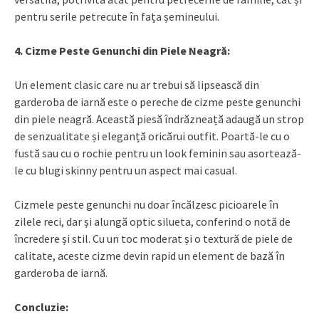
pentru serile petrecute în fața șemineului.
4. Cizme Peste Genunchi din Piele Neagră:
Un element clasic care nu ar trebui să lipsească din
garderoba de iarnă este o pereche de cizme peste genunchi
din piele neagră. Această piesă îndrăzneață adaugă un strop
de senzualitate și eleganță oricărui outfit. Poartă-le cu o
fustă sau cu o rochie pentru un look feminin sau asortează-
le cu blugi skinny pentru un aspect mai casual.
Cizmele peste genunchi nu doar încălzesc picioarele în
zilele reci, dar și alungă optic silueta, conferind o notă de
încredere și stil. Cu un toc moderat și o textură de piele de
calitate, aceste cizme devin rapid un element de bază în
garderoba de iarnă.
Concluzie: