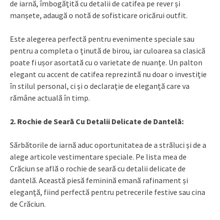
de iarnă, îmbogățită cu detalii de catifea pe rever și
manșete, adaugă o notă de sofisticare oricărui outfit.
Este alegerea perfectă pentru evenimente speciale sau
pentru a completa o ținută de birou, iar culoarea sa clasică
poate fi ușor asortată cu o varietate de nuanțe. Un palton
elegant cu accent de catifea reprezintă nu doar o investiție
în stilul personal, ci și o declarație de eleganță care va
rămâne actuală în timp.
2. Rochie de Seară Cu Detalii Delicate de Dantelă:
Sărbătorile de iarnă aduc oportunitatea de a străluci și de a
alege articole vestimentare speciale. Pe lista mea de
Crăciun se află o rochie de seară cu detalii delicate de
dantelă. Această piesă feminină emană rafinament și
eleganță, fiind perfectă pentru petrecerile festive sau cina
de Crăciun.