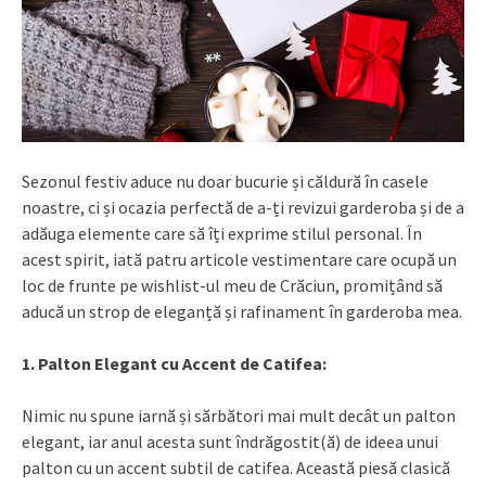
Sezonul festiv aduce nu doar bucurie și căldură în casele
noastre, ci și ocazia perfectă de a-ți revizui garderoba și de a
adăuga elemente care să îți exprime stilul personal. În
acest spirit, iată patru articole vestimentare care ocupă un
loc de frunte pe wishlist-ul meu de Crăciun, promițând să
aducă un strop de eleganță și rafinament în garderoba mea.
1. Palton Elegant cu Accent de Catifea:
Nimic nu spune iarnă și sărbători mai mult decât un palton
elegant, iar anul acesta sunt îndrăgostit(ă) de ideea unui
palton cu un accent subtil de catifea. Această piesă clasică