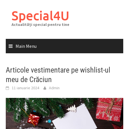
Skip
to
Special4U
content
Actualități special pentru tine
Main Menu
Articole vestimentare pe wishlist-ul
meu de Crăciun
11 ianuarie 2024
Admin