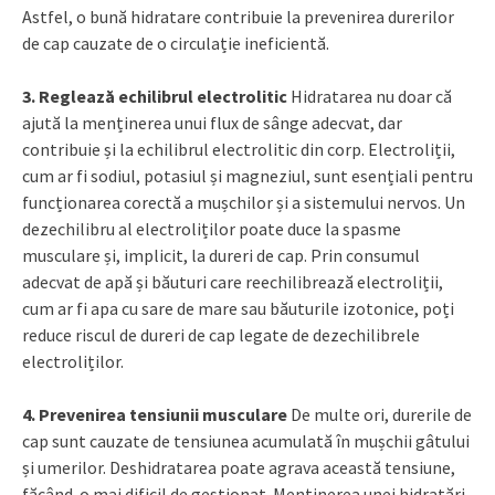
Astfel, o bună hidratare contribuie la prevenirea durerilor
de cap cauzate de o circulație ineficientă.
3. Reglează echilibrul electrolitic
Hidratarea nu doar că
ajută la menținerea unui flux de sânge adecvat, dar
contribuie și la echilibrul electrolitic din corp. Electroliții,
cum ar fi sodiul, potasiul și magneziul, sunt esențiali pentru
funcționarea corectă a mușchilor și a sistemului nervos. Un
dezechilibru al electroliților poate duce la spasme
musculare și, implicit, la dureri de cap. Prin consumul
adecvat de apă și băuturi care reechilibrează electroliții,
cum ar fi apa cu sare de mare sau băuturile izotonice, poți
reduce riscul de dureri de cap legate de dezechilibrele
electroliților.
4. Prevenirea tensiunii musculare
De multe ori, durerile de
cap sunt cauzate de tensiunea acumulată în mușchii gâtului
și umerilor. Deshidratarea poate agrava această tensiune,
făcând-o mai dificil de gestionat. Menținerea unei hidratări