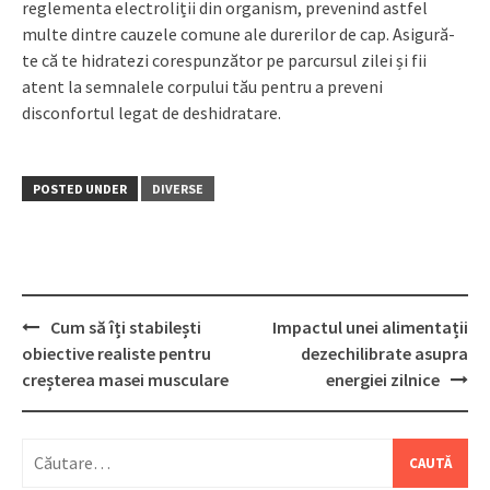
reglementa electroliții din organism, prevenind astfel
multe dintre cauzele comune ale durerilor de cap. Asigură-
te că te hidratezi corespunzător pe parcursul zilei și fii
atent la semnalele corpului tău pentru a preveni
disconfortul legat de deshidratare.
POSTED UNDER
DIVERSE
Post
Cum să îți stabilești
Impactul unei alimentații
navigation
obiective realiste pentru
dezechilibrate asupra
creșterea masei musculare
energiei zilnice
Caută
după: