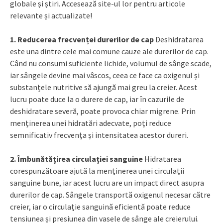
globale și știri. Accesează site-ul lor pentru articole
relevante și actualizate!
1. Reducerea frecvenței durerilor de cap
Deshidratarea
este una dintre cele mai comune cauze ale durerilor de cap.
Când nu consumi suficiente lichide, volumul de sânge scade,
iar sângele devine mai vâscos, ceea ce face ca oxigenul și
substanțele nutritive să ajungă mai greu la creier. Acest
lucru poate duce la o durere de cap, iar în cazurile de
deshidratare severă, poate provoca chiar migrene. Prin
menținerea unei hidratări adecvate, poți reduce
semnificativ frecvența și intensitatea acestor dureri.
2. Îmbunătățirea circulației sanguine
Hidratarea
corespunzătoare ajută la menținerea unei circulații
sanguine bune, iar acest lucru are un impact direct asupra
durerilor de cap. Sângele transportă oxigenul necesar către
creier, iar o circulație sanguină eficientă poate reduce
tensiunea și presiunea din vasele de sânge ale creierului.