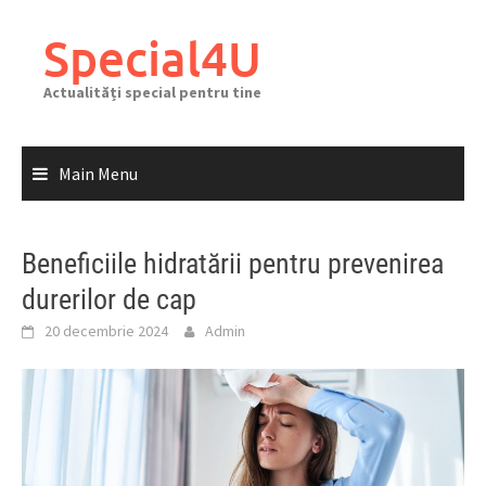
Skip
to
Special4U
content
Actualități special pentru tine
Main Menu
Beneficiile hidratării pentru prevenirea
durerilor de cap
20 decembrie 2024
Admin