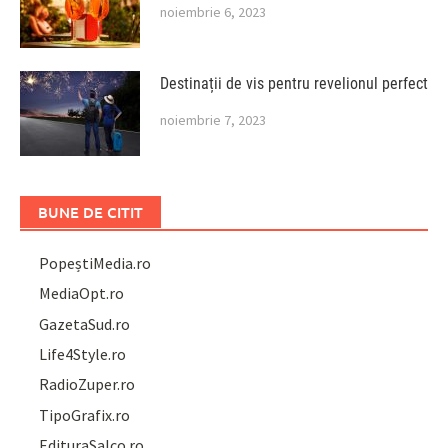
noiembrie 6, 2023
Destinații de vis pentru revelionul perfect
noiembrie 7, 2023
BUNE DE CITIT
PopeștiMedia.ro
MediaOpt.ro
GazetaSud.ro
Life4Style.ro
RadioZuper.ro
TipoGrafix.ro
EdituraSalco.ro