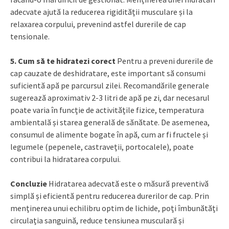
adecvate ajută la reducerea rigidității musculare și la
relaxarea corpului, prevenind astfel durerile de cap
tensionale.
5. Cum să te hidratezi corect
Pentru a preveni durerile de
cap cauzate de deshidratare, este important să consumi
suficientă apă pe parcursul zilei. Recomandările generale
sugerează aproximativ 2-3 litri de apă pe zi, dar necesarul
poate varia în funcție de activitățile fizice, temperatura
ambientală și starea generală de sănătate. De asemenea,
consumul de alimente bogate în apă, cum ar fi fructele și
legumele (pepenele, castraveții, portocalele), poate
contribui la hidratarea corpului.
Concluzie
Hidratarea adecvată este o măsură preventivă
simplă și eficientă pentru reducerea durerilor de cap. Prin
menținerea unui echilibru optim de lichide, poți îmbunătăți
circulația sanguină, reduce tensiunea musculară și