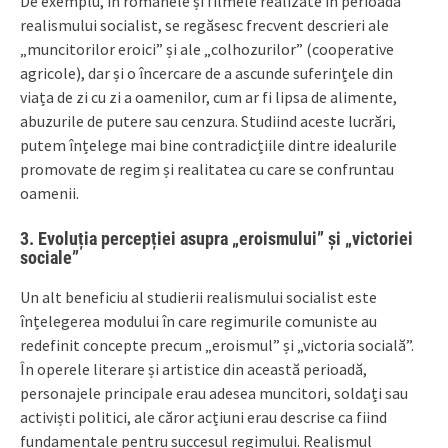
De exemplu, în romanele și filmele realizate în perioada
realismului socialist, se regăsesc frecvent descrieri ale
„muncitorilor eroici” și ale „colhozurilor” (cooperative
agricole), dar și o încercare de a ascunde suferințele din
viața de zi cu zi a oamenilor, cum ar fi lipsa de alimente,
abuzurile de putere sau cenzura. Studiind aceste lucrări,
putem înțelege mai bine contradicțiile dintre idealurile
promovate de regim și realitatea cu care se confruntau
oamenii.
3.
Evoluția percepției asupra „eroismului” și „victoriei
sociale”
Un alt beneficiu al studierii realismului socialist este
înțelegerea modului în care regimurile comuniste au
redefinit concepte precum „eroismul” și „victoria socială”.
În operele literare și artistice din această perioadă,
personajele principale erau adesea muncitori, soldați sau
activiști politici, ale căror acțiuni erau descrise ca fiind
fundamentale pentru succesul regimului. Realismul