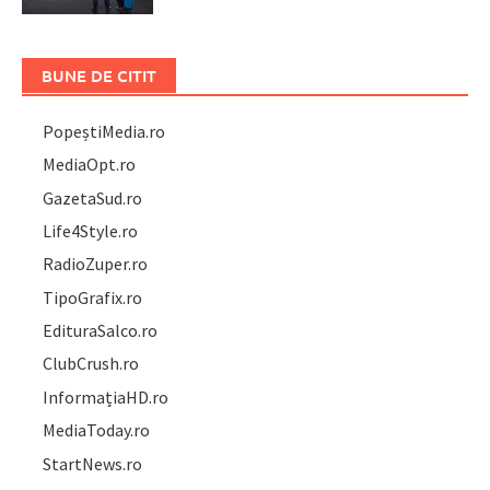
BUNE DE CITIT
PopeștiMedia.ro
MediaOpt.ro
GazetaSud.ro
Life4Style.ro
RadioZuper.ro
TipoGrafix.ro
EdituraSalco.ro
ClubCrush.ro
InformațiaHD.ro
MediaToday.ro
StartNews.ro