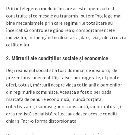
Prin înțelegerea modului în care aceste opere au fost
construite și ce mesaje au transmis, putem înțelege mai
bine mecanismele prin care regimurile totalitare au
încercat să controleze gândirea și comportamentele
indivizilor, influențând nu doar arta, dar și viața de zi cu zi a
cetățenilor.
2.
Mărturii ale condițiilor sociale și economice
Deși realismul socialist a fost dominat de idealuri și de
prezentarea unei realități false sau exagerate, el poate
oferi, totuși, mărturii despre viața cotidiană a oamenilor
din regimurile comuniste. Aceasta a fost o perioadă
marcată de penurie economică, muncă forțată,
colectivizare și supraveghere constantă, iar literatura și
arta realistă socialistă reflectau adesea aceste condiții,
chiar și într-o formă distorsionată.