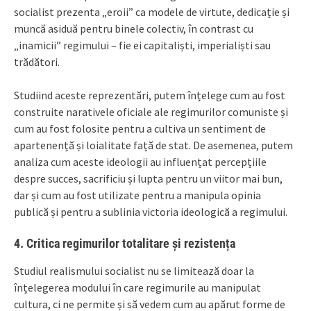
socialist prezenta „eroii” ca modele de virtute, dedicație și
muncă asiduă pentru binele colectiv, în contrast cu
„inamicii” regimului – fie ei capitaliști, imperialiști sau
trădători.
Studiind aceste reprezentări, putem înțelege cum au fost
construite narativele oficiale ale regimurilor comuniste și
cum au fost folosite pentru a cultiva un sentiment de
apartenență și loialitate față de stat. De asemenea, putem
analiza cum aceste ideologii au influențat percepțiile
despre succes, sacrificiu și lupta pentru un viitor mai bun,
dar și cum au fost utilizate pentru a manipula opinia
publică și pentru a sublinia victoria ideologică a regimului.
4.
Critica regimurilor totalitare și rezistența
Studiul realismului socialist nu se limitează doar la
înțelegerea modului în care regimurile au manipulat
cultura, ci ne permite și să vedem cum au apărut forme de