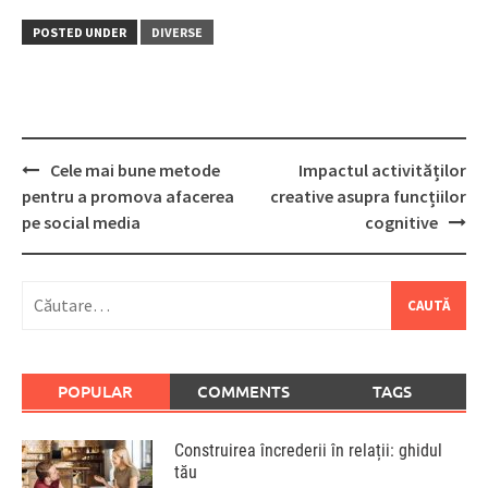
POSTED UNDER
DIVERSE
Post
Cele mai bune metode
Impactul activităților
navigation
pentru a promova afacerea
creative asupra funcțiilor
pe social media
cognitive
Caută
după:
POPULAR
COMMENTS
TAGS
Construirea încrederii în relații: ghidul
tău