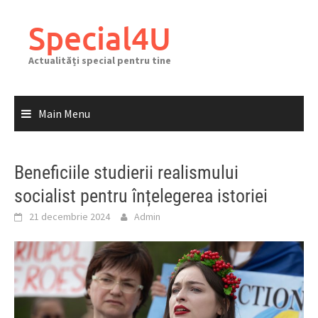
Skip
to
Special4U
content
Actualități special pentru tine
Main Menu
Beneficiile studierii realismului
socialist pentru înțelegerea istoriei
21 decembrie 2024
Admin