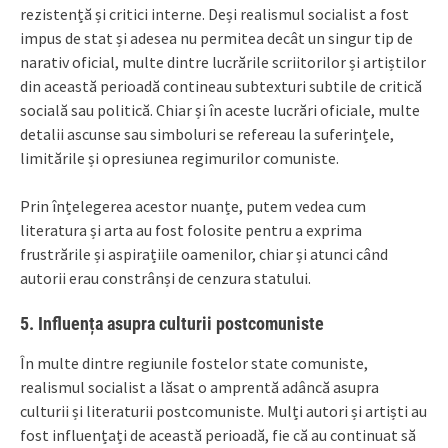
rezistență și critici interne. Deși realismul socialist a fost
impus de stat și adesea nu permitea decât un singur tip de
narativ oficial, multe dintre lucrările scriitorilor și artiștilor
din această perioadă contineau subtexturi subtile de critică
socială sau politică. Chiar și în aceste lucrări oficiale, multe
detalii ascunse sau simboluri se refereau la suferințele,
limitările și opresiunea regimurilor comuniste.
Prin înțelegerea acestor nuanțe, putem vedea cum
literatura și arta au fost folosite pentru a exprima
frustrările și aspirațiile oamenilor, chiar și atunci când
autorii erau constrânși de cenzura statului.
5.
Influența asupra culturii postcomuniste
În multe dintre regiunile fostelor state comuniste,
realismul socialist a lăsat o amprentă adâncă asupra
culturii și literaturii postcomuniste. Mulți autori și artiști au
fost influențați de această perioadă, fie că au continuat să