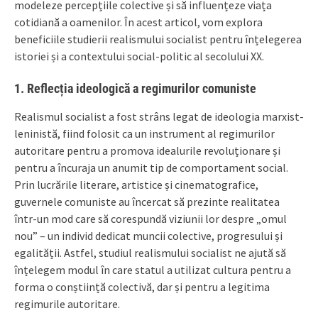
modeleze percepțiile colective și să influențeze viața
cotidiană a oamenilor. În acest articol, vom explora
beneficiile studierii realismului socialist pentru înțelegerea
istoriei și a contextului social-politic al secolului XX.
1.
Reflecția ideologică a regimurilor comuniste
Realismul socialist a fost strâns legat de ideologia marxist-
leninistă, fiind folosit ca un instrument al regimurilor
autoritare pentru a promova idealurile revoluționare și
pentru a încuraja un anumit tip de comportament social.
Prin lucrările literare, artistice și cinematografice,
guvernele comuniste au încercat să prezinte realitatea
într-un mod care să corespundă viziunii lor despre „omul
nou” – un individ dedicat muncii colective, progresului și
egalității. Astfel, studiul realismului socialist ne ajută să
înțelegem modul în care statul a utilizat cultura pentru a
forma o conștiință colectivă, dar și pentru a legitima
regimurile autoritare.