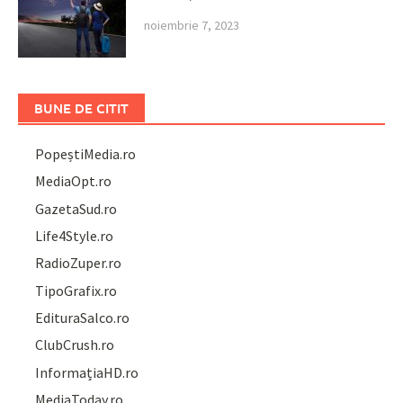
noiembrie 7, 2023
BUNE DE CITIT
PopeștiMedia.ro
MediaOpt.ro
GazetaSud.ro
Life4Style.ro
RadioZuper.ro
TipoGrafix.ro
EdituraSalco.ro
ClubCrush.ro
InformațiaHD.ro
MediaToday.ro