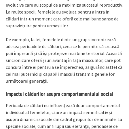
evolutive care au scopul de a maximiza succesul reproductiv.
La multe specii, femelele au evoluat pentru a intra în
călduri într-un moment care oferă cele mai bune șanse de
supraviețuire pentru urmașii lor.
De exemplu, la lei, femelele dintr-un grup sincronizează
adesea perioadele de călduri, ceea ce le permite să crească
puii împreună și să își protejeze mai bine teritoriul. Această
sincronizare oferă și un avantaj în fața masculilor, care pot
concura între ei pentru a se împerechea, asigurând astfel că
cei mai puternici și capabili masculi transmit genele lor
următoarei generații.
Impactul căldurilor asupra comportamentului social
Perioada de călduri nu influențează doar comportamentul
individual al femelelor, ci are un impact semnificativ și
asupra dinamicii sociale din cadrul grupurilor de animale. La
speciile sociale, cum ar fi lupii sau elefanții, perioadele de