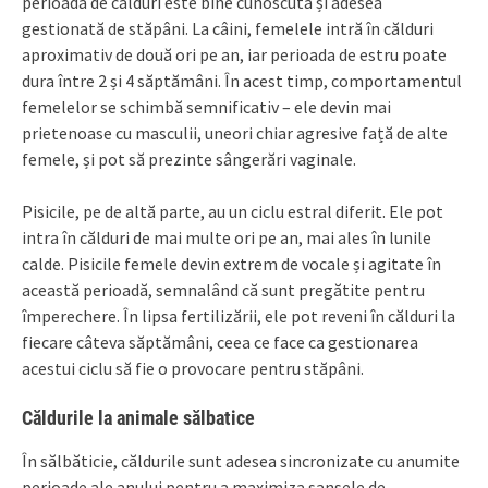
perioada de călduri este bine cunoscută și adesea
gestionată de stăpâni. La câini, femelele intră în călduri
aproximativ de două ori pe an, iar perioada de estru poate
dura între 2 și 4 săptămâni. În acest timp, comportamentul
femelelor se schimbă semnificativ – ele devin mai
prietenoase cu masculii, uneori chiar agresive față de alte
femele, și pot să prezinte sângerări vaginale.
Pisicile, pe de altă parte, au un ciclu estral diferit. Ele pot
intra în călduri de mai multe ori pe an, mai ales în lunile
calde. Pisicile femele devin extrem de vocale și agitate în
această perioadă, semnalând că sunt pregătite pentru
împerechere. În lipsa fertilizării, ele pot reveni în călduri la
fiecare câteva săptămâni, ceea ce face ca gestionarea
acestui ciclu să fie o provocare pentru stăpâni.
Căldurile la animale sălbatice
În sălbăticie, căldurile sunt adesea sincronizate cu anumite
perioade ale anului pentru a maximiza șansele de