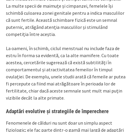
La multe specii de maimuțe și cimpanzei, femelele își
schimbă culoarea zonei genitale pentru a indica masculilor
că sunt fertile. Această schimbare fizică este un semnal
puternic, atrăgând atenția masculilor și stimulând
competiția între aceștia.
La oameni, în schimb, ciclul menstrual nu include faza de
estru în forma sa evidentă, ca la alte mamifere. Cu toate
acestea, cercetările sugerează că există subtilități în
comportamentul și atractivitatea femeilor în timpul
ovulației. De exemplu, unele studii arată că femeile ar putea
fi percepute ca fiind mai atrăgătoare în perioada lor de
fertilitate, chiar dacă aceste semnale sunt mult mai puțin
vizibile decât la alte primate.
Adaptări evolutive și strategiile de împerechere
Fenomenele de călduri nu sunt doar un simplu aspect
fiziologic; ele fac parte dintr-o gamă mai largă de adaptări