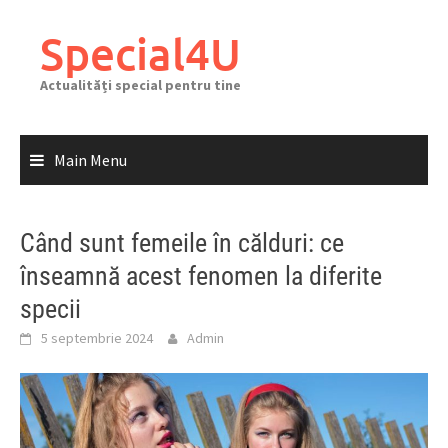
Skip
to
Special4U
content
Actualități special pentru tine
Main Menu
Când sunt femeile în călduri: ce
înseamnă acest fenomen la diferite
specii
5 septembrie 2024
Admin