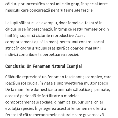
călduri pot intensifica tensiunile din grup, în special între
masculii care concurează pentru femelele fertile.
La lupii sălbatici, de exemplu, doar femela alfa intră în
călduri și se împerechează, în timp ce restul femelelor din
haită își suprimă ciclurile reproductive. Acest
comportament ajută la menținerea unui control social
strict în cadrul grupului și asigură că doar cei mai buni
indivizi contribuie la perpetuarea speciei.
Concluzie: Un Fenomen Natural Esențial
Căldurile reprezintă un fenomen fascinant și complex, care
joacă un rol crucial în viața și supraviețuirea multor specii.
De la mamifere domestice la animale sălbatice și primate,
această perioadă de fertilitate a modelat
comportamentele sociale, dinamica grupurilor și chiar
evoluția speciei. Înțelegerea acestui fenomen ne oferă o
fereastră către mecanismele naturale care guvernează