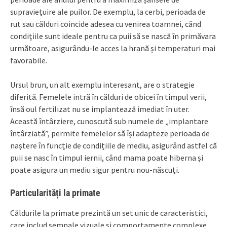
supraviețuire ale puilor. De exemplu, la cerbi, perioada de
rut sau călduri coincide adesea cu venirea toamnei, când
condițiile sunt ideale pentru ca puii să se nască în primăvara
următoare, asigurându-le acces la hrană și temperaturi mai
favorabile.
Ursul brun, un alt exemplu interesant, are o strategie
diferită. Femelele intră în călduri de obicei în timpul verii,
însă oul fertilizat nu se implantează imediat în uter.
Această întârziere, cunoscută sub numele de „implantare
întârziată”, permite femelelor să își adapteze perioada de
naștere în funcție de condițiile de mediu, asigurând astfel că
puii se nasc în timpul iernii, când mama poate hiberna și
poate asigura un mediu sigur pentru nou-născuți.
Particularități la primate
Căldurile la primate prezintă un set unic de caracteristici,
care includ semnale vizuale și comportamente complexe.