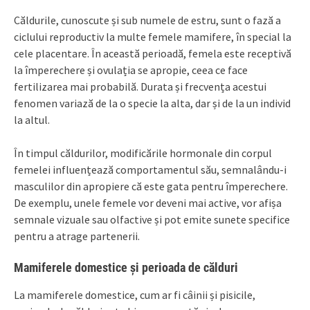
Căldurile, cunoscute și sub numele de estru, sunt o fază a
ciclului reproductiv la multe femele mamifere, în special la
cele placentare. În această perioadă, femela este receptivă
la împerechere și ovulația se apropie, ceea ce face
fertilizarea mai probabilă. Durata și frecvența acestui
fenomen variază de la o specie la alta, dar și de la un individ
la altul.
În timpul căldurilor, modificările hormonale din corpul
femelei influențează comportamentul său, semnalându-i
masculilor din apropiere că este gata pentru împerechere.
De exemplu, unele femele vor deveni mai active, vor afișa
semnale vizuale sau olfactive și pot emite sunete specifice
pentru a atrage partenerii.
Mamiferele domestice și perioada de călduri
La mamiferele domestice, cum ar fi câinii și pisicile,