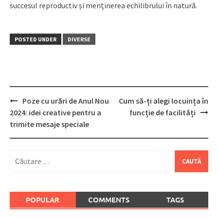
succesul reproductiv și menținerea echilibrului în natură.
POSTED UNDER
DIVERSE
Post
Poze cu urări de Anul Nou
Cum să-ți alegi locuința în
navigation
2024: idei creative pentru a
funcție de facilități
trimite mesaje speciale
Caută
după:
POPULAR
COMMENTS
TAGS