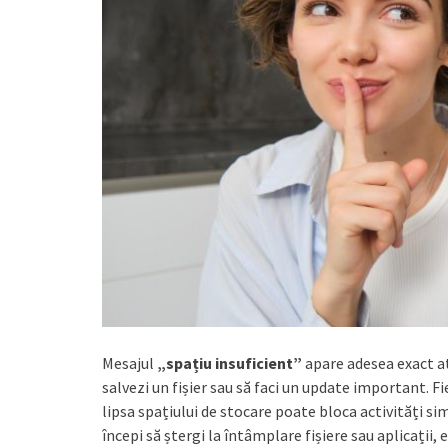
Mesajul
„spațiu insuficient”
apare adesea exact at
salvezi un fișier sau să faci un update important. F
lipsa spațiului de stocare poate bloca activități si
începi să ștergi la întâmplare fișiere sau aplicații,