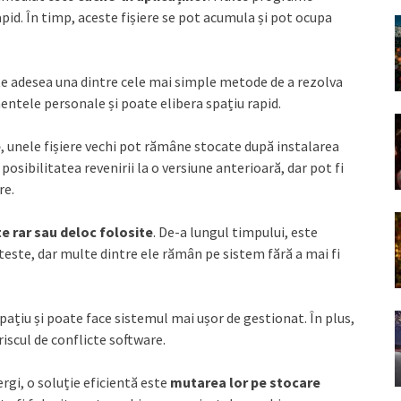
id. În timp, aceste fișiere se pot acumula și pot ocupa
te adesea una dintre cele mai simple metode de a rezolva
tele personale și poate elibera spațiu rapid.
e
, unele fișiere vechi pot rămâne stocate după instalarea
osibilitatea revenirii la o versiune anterioară, dar pot fi
re.
te rar sau deloc folosite
. De-a lungul timpului, este
este, dar multe dintre ele rămân pe sistem fără a mai fi
spațiu și poate face sistemul mai ușor de gestionat. În plus,
iscul de conflicte software.
ergi, o soluție eficientă este
mutarea lor pe stocare