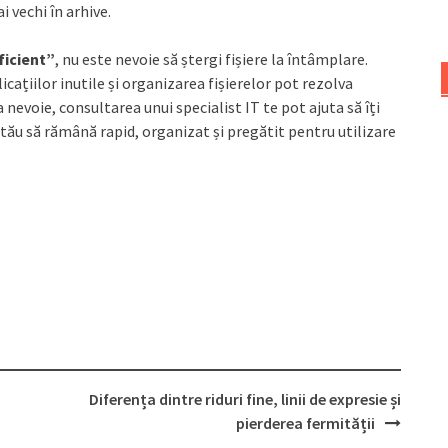
 vechi în arhive.
ficient”
, nu este nevoie să ștergi fișiere la întâmplare.
icațiilor inutile și organizarea fișierelor pot rezolva
 nevoie, consultarea unui specialist IT te pot ajuta să îți
 tău să rămână rapid, organizat și pregătit pentru utilizare
Diferența dintre riduri fine, linii de expresie și
pierderea fermității