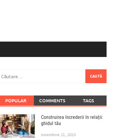
aută
upă:
POPULAR
COMMENTS
TAGS
Construirea încrederii în relații:
ghidul tău
noiembrie 21, 2023