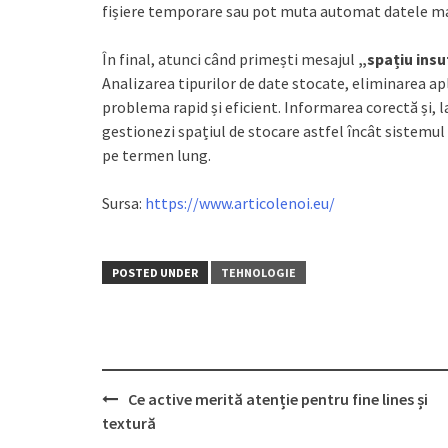
fișiere temporare sau pot muta automat datele mai
În final, atunci când primești mesajul
„spațiu insu
Analizarea tipurilor de date stocate, eliminarea apl
problema rapid și eficient. Informarea corectă și, la
gestionezi spațiul de stocare astfel încât sistemul
pe termen lung.
Sursa:
https://www.articolenoi.eu/
POSTED UNDER
TEHNOLOGIE
Post
Ce active merită atenție pentru fine lines și
navigation
textură