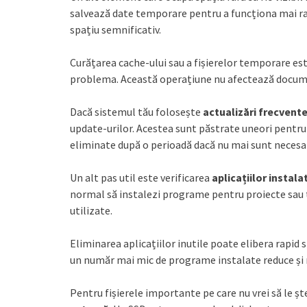
salvează date temporare pentru a funcționa mai rap
spațiu semnificativ.
Curățarea cache-ului sau a fișierelor temporare es
problema. Această operațiune nu afectează documen
Dacă sistemul tău folosește
actualizări frecvent
update-urilor. Acestea sunt păstrate uneori pentru p
eliminate după o perioadă dacă nu mai sunt necesa
Un alt pas util este verificarea
aplicațiilor instala
normal să instalezi programe pentru proiecte sau t
utilizate.
Eliminarea aplicațiilor inutile poate elibera rapid 
un număr mai mic de programe instalate reduce și r
Pentru fișierele importante pe care nu vrei să le șt