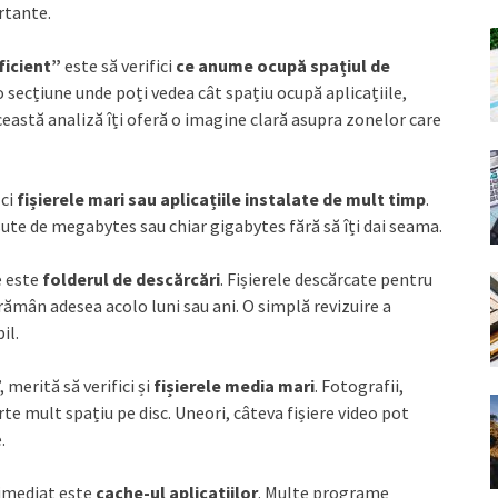
ortante.
ficient”
este să verifici
ce anume ocupă spațiul de
 secțiune unde poți vedea cât spațiu ocupă aplicațiile,
eastă analiză îți oferă o imagine clară asupra zonelor care
 ci
fișierele mari sau aplicațiile instalate de mult timp
.
ute de megabytes sau chiar gigabytes fără să îți dai seama.
e este
folderul de descărcări
. Fișierele descărcate pentru
mân adesea acolo luni sau ani. O simplă revizuire a
il.
 merită să verifici și
fișierele media mari
. Fotografii,
rte mult spațiu pe disc. Uneori, câteva fișiere video pot
.
 imediat este
cache-ul aplicațiilor
. Multe programe