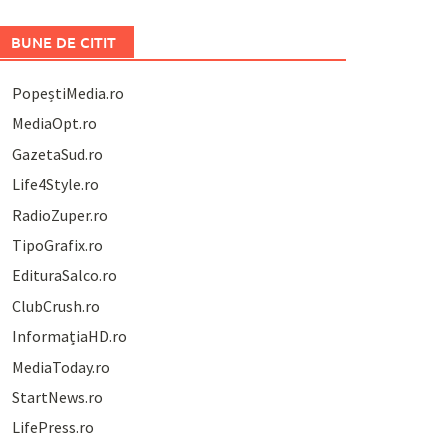
BUNE DE CITIT
PopeștiMedia.ro
MediaOpt.ro
GazetaSud.ro
Life4Style.ro
RadioZuper.ro
TipoGrafix.ro
EdituraSalco.ro
ClubCrush.ro
InformațiaHD.ro
MediaToday.ro
StartNews.ro
LifePress.ro