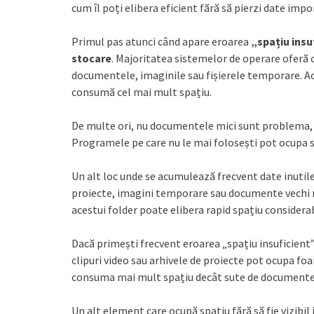
cum îl poți elibera eficient fără să pierzi date imp
Primul pas atunci când apare eroarea
„spațiu insu
stocare
. Majoritatea sistemelor de operare oferă o
documentele, imaginile sau fișierele temporare. Ac
consumă cel mai mult spațiu.
De multe ori, nu documentele mici sunt problema,
Programele pe care nu le mai folosești pot ocupa s
Un alt loc unde se acumulează frecvent date inutil
proiecte, imagini temporare sau documente vechi ră
acestui folder poate elibera rapid spațiu considerab
Dacă primești frecvent eroarea „spațiu insuficient”,
clipuri video sau arhivele de proiecte pot ocupa foa
consuma mai mult spațiu decât sute de documente
Un alt element care ocupă spațiu fără să fie vizibil