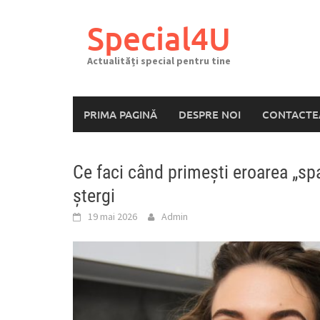
Skip
to
Special4U
content
Actualități special pentru tine
PRIMA PAGINĂ
DESPRE NOI
CONTACTE
Ce faci când primești eroarea „spaț
ștergi
19 mai 2026
Admin