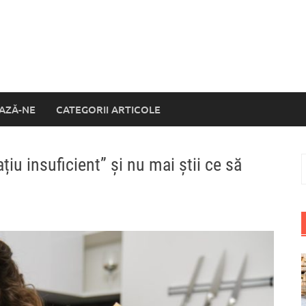
AZĂ-NE
CATEGORII ARTICOLE
iu insuficient” și nu mai știi ce să
C
d