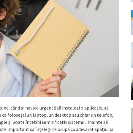
unci când ai nevoie urgentă să instalezi o aplicație, să
ie că folosești un laptop, un desktop sau chiar un telefon,
mple și poate încetini semnificativ sistemul. Înainte să
 este important să înțelegi ce ocupă cu adevărat spațiul și