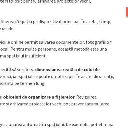
te fi folosit pentru arhivarea proiectelor vechi,
iberează spațiu pe dispozitivul principal. În același timp,
 de ele.
rviciile online permit salvarea documentelor, fotografiilor
l local. Pentru multe persoane, această metodă este una
ma spațiului insuficient.
rită să verifici și
dimensiunea reală a discului de
 mici, iar spațiul se poate umple rapid. În astfel de situații,
ficientă pe termen lung.
și
obiceiuri de organizare a fișierelor
. Revizuirea
are și arhivarea proiectelor vechi pot preveni acumularea
 gestionarea automată a spațiului. De exemplu, pot elimina