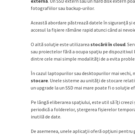
externă
. Un SSD extern sau un hard disk extern poa
fotografiilor sau backup-urilor.
Această abordare păstrează datele în siguranță și el
accesul la fișiere rămâne rapid atunci când ai nevoie
O altă soluție este utilizarea
stocării în cloud
. Se
sau proiectelor fără a ocupa spațiu pe dispozitivu
dintre cele mai simple modalități de a evita proble
În cazul laptopurilor sau desktopurilor mai vechi, me
stocare
. Unele sisteme au unități de stocare relativ
un upgrade la un SSD mai mare poate fi o soluție e
Pe lângă eliberarea spațiului, este util să îți creezi 
periodică a folderelor, ștergerea fișierelor tempor
inutilă de date.
De asemenea, unele aplicații oferă opțiuni pentru