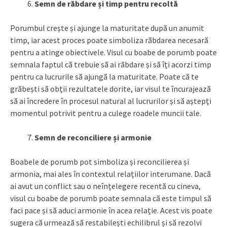
Semn de răbdare și timp pentru recoltă
Porumbul crește și ajunge la maturitate după un anumit
timp, iar acest proces poate simboliza răbdarea necesară
pentru a atinge obiectivele. Visul cu boabe de porumb poate
semnala faptul că trebuie să ai răbdare și să îți acorzi timp
pentru ca lucrurile să ajungă la maturitate. Poate că te
grăbești să obții rezultatele dorite, iar visul te încurajează
să ai încredere în procesul natural al lucrurilor și să aștepți
momentul potrivit pentru a culege roadele muncii tale.
Semn de reconciliere și armonie
Boabele de porumb pot simboliza și reconcilierea și
armonia, mai ales în contextul relațiilor interumane. Dacă
ai avut un conflict sau o neînțelegere recentă cu cineva,
visul cu boabe de porumb poate semnala că este timpul să
faci pace și să aduci armonie în acea relație. Acest vis poate
sugera că urmează să restabilești echilibrul și să rezolvi