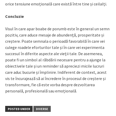
orice tensiune emoțională care există între tine și ceilalți.
Concluzie
Visul în care apar boabe de porumb este în general un semn
pozitiv, care aduce mesaje de abundență, prosperitate și
creștere. Poate semnala o perioadă favorabilă în care vei
culege roadele eforturilor tale și în care vei experimenta
succesul în diferite aspecte ale vieții tale. De asemenea,
poate fi un simbol al răbdării necesare pentru a ajunge la
obiectivele tale și un reminder să apreciezi micile lucruri
care aduc bucurie și împlinire. Indiferent de context, acest
vis te încurajează să ai încredere în procesul de creștere și
transformare, fie că este vorba despre dezvoltarea
personală, profesională sau emoțională.
POSTED UNDER
DIVERSE