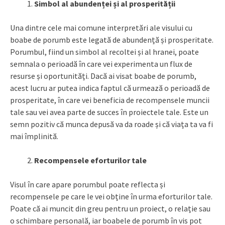
Simbol al abundenței și al prosperității
Una dintre cele mai comune interpretări ale visului cu
boabe de porumb este legată de abundență și prosperitate.
Porumbul, fiind un simbol al recoltei și al hranei, poate
semnala o perioadă în care vei experimenta un flux de
resurse și oportunități. Dacă ai visat boabe de porumb,
acest lucru ar putea indica faptul că urmează o perioadă de
prosperitate, în care vei beneficia de recompensele muncii
tale sau vei avea parte de succes în proiectele tale. Este un
semn pozitiv că munca depusă va da roade și că viața ta va fi
mai împlinită.
Recompensele eforturilor tale
Visul în care apare porumbul poate reflecta și
recompensele pe care le vei obține în urma eforturilor tale.
Poate că ai muncit din greu pentru un proiect, o relație sau
o schimbare personală, iar boabele de porumb în vis pot