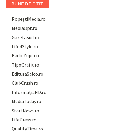
BUNE DE CITIT
PopeștiMedia.ro
MediaOpt.ro
GazetaSud.ro
Life4Style.ro
RadioZuper.ro
TipoGrafix.ro
EdituraSalco.ro
ClubCrush.ro
InformațiaHD.ro
MediaToday.ro
StartNews.ro
LifePress.ro
QualityTime.ro