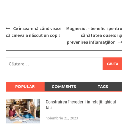
Post
Ce înseamnă când visezi
Magneziul – beneficii pentru
navigation
că cineva a născut un copil
sănătatea oaselor și
prevenirea inflamațiilor
Caută
după:
POPULAR
COMMENTS
TAGS
Construirea încrederii în relații: ghidul
tău
noiembrie 21, 2023