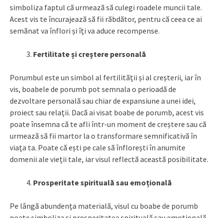
simboliza faptul că urmează să culegi roadele muncii tale.
Acest vis te încurajează să fii răbdător, pentru că ceea ce ai
semănat va înflori și îți va aduce recompense.
Fertilitate și creștere personală
Porumbul este un simbol al fertilității și al creșterii, iar în
vis, boabele de porumb pot semnala o perioadă de
dezvoltare personală sau chiar de expansiune a unei idei,
proiect sau relații. Dacă ai visat boabe de porumb, acest vis
poate însemna că te afli într-un moment de creștere sau că
urmează să fii martor la o transformare semnificativă în
viața ta. Poate că ești pe cale să înflorești în anumite
domenii ale vieții tale, iar visul reflectă această posibilitate.
Prosperitate spirituală sau emoțională
Pe lângă abundența materială, visul cu boabe de porumb
poate simboliza și prosperitatea spirituală sau emoțională.