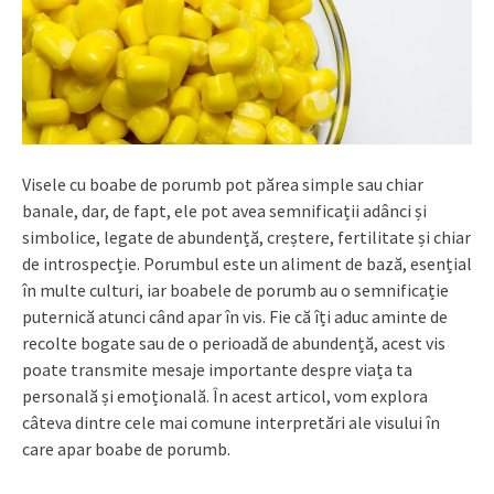
Visele cu boabe de porumb pot părea simple sau chiar
banale, dar, de fapt, ele pot avea semnificații adânci și
simbolice, legate de abundență, creștere, fertilitate și chiar
de introspecție. Porumbul este un aliment de bază, esențial
în multe culturi, iar boabele de porumb au o semnificație
puternică atunci când apar în vis. Fie că îți aduc aminte de
recolte bogate sau de o perioadă de abundență, acest vis
poate transmite mesaje importante despre viața ta
personală și emoțională. În acest articol, vom explora
câteva dintre cele mai comune interpretări ale visului în
care apar boabe de porumb.