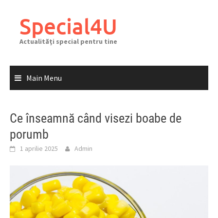
Skip
to
Special4U
content
Actualități special pentru tine
Main Menu
Ce înseamnă când visezi boabe de
porumb
1 aprilie 2025
Admin