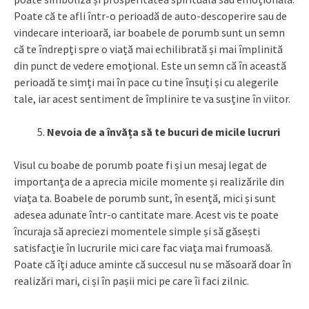
Poate că te afli într-o perioadă de auto-descoperire sau de
vindecare interioară, iar boabele de porumb sunt un semn
că te îndrepți spre o viață mai echilibrată și mai împlinită
din punct de vedere emoțional. Este un semn că în această
perioadă te simți mai în pace cu tine însuți și cu alegerile
tale, iar acest sentiment de împlinire te va susține în viitor.
Nevoia de a învăța să te bucuri de micile lucruri
Visul cu boabe de porumb poate fi și un mesaj legat de
importanța de a aprecia micile momente și realizările din
viața ta. Boabele de porumb sunt, în esență, mici și sunt
adesea adunate într-o cantitate mare. Acest vis te poate
încuraja să apreciezi momentele simple și să găsești
satisfacție în lucrurile mici care fac viața mai frumoasă.
Poate că îți aduce aminte că succesul nu se măsoară doar în
realizări mari, ci și în pașii mici pe care îi faci zilnic.