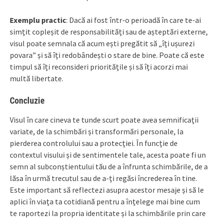
Exemplu practic
: Dacă ai fost într-o perioadă în care te-ai
simțit copleșit de responsabilități sau de așteptări externe,
visul poate semnala că acum ești pregătit să „îți ușurezi
povara” și să îți redobândești o stare de bine. Poate că este
timpul să îți reconsideri prioritățile și să îți acorzi mai
multă libertate.
Concluzie
Visul în care cineva te tunde scurt poate avea semnificații
variate, de la schimbări și transformări personale, la
pierderea controlului sau a protecției. În funcție de
contextul visului și de sentimentele tale, acesta poate fi un
semn al subconștientului tău de a înfrunta schimbările, de a
lăsa în urmă trecutul sau de a-ți regăsi încrederea în tine.
Este important să reflectezi asupra acestor mesaje și să le
aplici în viața ta cotidiană pentru a înțelege mai bine cum
te raportezi la propria identitate și la schimbările prin care