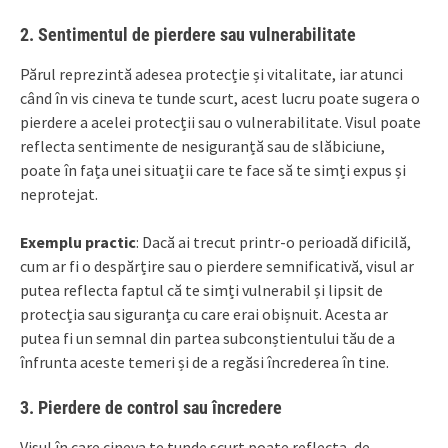
2.
Sentimentul de pierdere sau vulnerabilitate
Părul reprezintă adesea protecție și vitalitate, iar atunci
când în vis cineva te tunde scurt, acest lucru poate sugera o
pierdere a acelei protecții sau o vulnerabilitate. Visul poate
reflecta sentimente de nesiguranță sau de slăbiciune,
poate în fața unei situații care te face să te simți expus și
neprotejat.
Exemplu practic
: Dacă ai trecut printr-o perioadă dificilă,
cum ar fi o despărțire sau o pierdere semnificativă, visul ar
putea reflecta faptul că te simți vulnerabil și lipsit de
protecția sau siguranța cu care erai obișnuit. Acesta ar
putea fi un semnal din partea subconștientului tău de a
înfrunta aceste temeri și de a regăsi încrederea în tine.
3.
Pierdere de control sau încredere
Visul în care cineva te tunde scurt poate reflecta, de