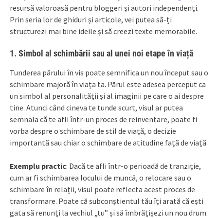
resursă valoroasă pentru bloggeri și autori independenți.
Prin seria lor de ghiduri și articole, vei putea să-ți
structurezi mai bine ideile și să creezi texte memorabile.
1.
Simbol al schimbării sau al unei noi etape în viață
Tunderea părului în vis poate semnifica un nou început sau o
schimbare majoră în viața ta. Părul este adesea perceput ca
un simbol al personalității și al imaginii pe care o ai despre
tine. Atunci când cineva te tunde scurt, visul ar putea
semnala că te afli într-un proces de reinventare, poate fi
vorba despre o schimbare de stil de viață, o decizie
importantă sau chiar o schimbare de atitudine față de viață.
Exemplu practic
: Dacă te afli într-o perioadă de tranziție,
cum ar fi schimbarea locului de muncă, o relocare sau o
schimbare în relații, visul poate reflecta acest proces de
transformare. Poate că subconștientul tău îți arată că ești
gata să renunți la vechiul „tu” și să îmbrățișezi un nou drum.