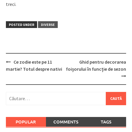
treci.
POSTED UNDER
DIVERSE
Post
Ce zodie este pe 11
Ghid pentru decorarea
navigation
martie? Totul despre nativi
foișorului în funcție de sezon
Caută
după:
POPULAR
COMMENTS
TAGS