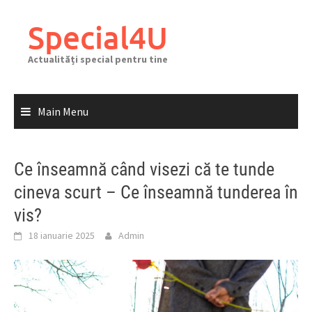
Skip
to
Special4U
content
Actualități special pentru tine
Main Menu
Ce înseamnă când visezi că te tunde
cineva scurt – Ce înseamnă tunderea în
vis?
18 ianuarie 2025
Admin