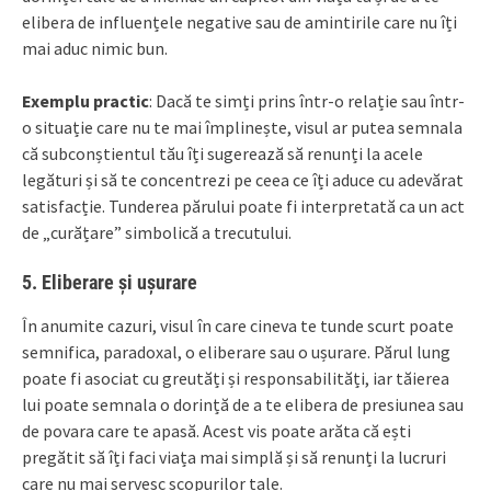
elibera de influențele negative sau de amintirile care nu îți
mai aduc nimic bun.
Exemplu practic
: Dacă te simți prins într-o relație sau într-
o situație care nu te mai împlinește, visul ar putea semnala
că subconștientul tău îți sugerează să renunți la acele
legături și să te concentrezi pe ceea ce îți aduce cu adevărat
satisfacție. Tunderea părului poate fi interpretată ca un act
de „curățare” simbolică a trecutului.
5.
Eliberare și ușurare
În anumite cazuri, visul în care cineva te tunde scurt poate
semnifica, paradoxal, o eliberare sau o ușurare. Părul lung
poate fi asociat cu greutăți și responsabilități, iar tăierea
lui poate semnala o dorință de a te elibera de presiunea sau
de povara care te apasă. Acest vis poate arăta că ești
pregătit să îți faci viața mai simplă și să renunți la lucruri
care nu mai servesc scopurilor tale.