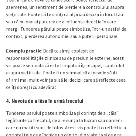
asemenea, un sentiment de pierdere a controlului asupra
vieții tale. Poate că te simți că alții iau decizii în locul tău
sau că nu mai ai puterea de a influența direcția în care
mergi. Tunderea părului poate simboliza, într-un astfel de
context, pierderea autonomiei sau a puterii personale.
Exemplu practic
: Dacă te simți copleșit de
responsabilitățile zilnice sau de presiunile externe, acest
vis poate semnala că este timpul să îți recapeți controlul
asupra vieții tale. Poate fi un semnal că ai nevoie să îți
afirmi mai mult voința și să iei decizii care să reflecte ceea
ce îți dorești cu adevărat.
4.
Nevoia de a lăsa în urmă trecutul
Tunderea părului poate simboliza și dorința de a „tăia”
legăturile cu trecutul, de a renunța la lucruri sau oameni
care nu mai îți sunt de folos. Acest vis poate fi o reflecție a
dorinței tale de a închide un capitol din viața ta și de a te