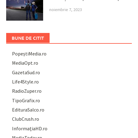
noiembrie 7, 2023
BUNE DE CITIT
PopeștiMedia.ro
MediaOpt.ro
GazetaSud.ro
Life4Style.ro
RadioZuper.ro
TipoGrafix.ro
EdituraSalco.ro
ClubCrush.ro
InformațiaHD.ro
MediaToday.ro