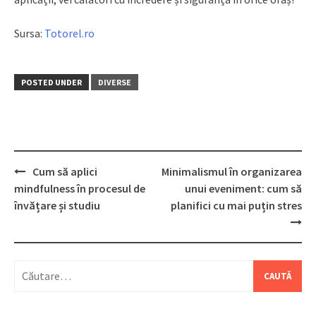
Sursa:
Totorel.ro
POSTED UNDER
DIVERSE
Post
Cum să aplici
Minimalismul în organizarea
navigation
mindfulness în procesul de
unui eveniment: cum să
învățare și studiu
planifici cu mai puțin stres
Caută
după: