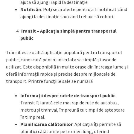
ajuta să ajungi rapid la destinație.
Notificări
: Poți seta alerte pentru a fi notificat când
ajungi la destinație sau când trebuie să cobori.
Transit – Aplicația simplă pentru transportul
public
Transit este o altă aplicație populară pentru transportul
public, cunoscută pentru interfața sa simplă și ușor de
utilizat. Este disponibilă în multe orașe din întreaga lume și
oferă informații rapide și precise despre mijloacele de
transport. Printre funcțiile sale se numără:
Informații despre rutele de transport public
:
Transit îți arată cele mai rapide rute de autobuz,
metrou și tramvai, împreună cu timpii de așteptare
în timp real.
Planificarea călătoriilor
: Aplicația îți permite să
planifici călătoriile pe termen lung, oferind