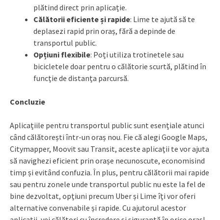
plătind direct prin aplicație.
Călătorii eficiente și rapide
: Lime te ajută să te
deplasezi rapid prin oraș, fără a depinde de
transportul public.
Opțiuni flexibile
: Poți utiliza trotinetele sau
bicicletele doar pentru o călătorie scurtă, plătind în
funcție de distanța parcursă.
Concluzie
Aplicațiile pentru transportul public sunt esențiale atunci
când călătorești într-un oraș nou. Fie că alegi Google Maps,
Citymapper, Moovit sau Transit, aceste aplicații te vor ajuta
să navighezi eficient prin orașe necunoscute, economisind
timp și evitând confuzia. În plus, pentru călătorii mai rapide
sau pentru zonele unde transportul public nu este la fel de
bine dezvoltat, opțiuni precum Uber și Lime îți vor oferi
alternative convenabile și rapide. Cu ajutorul acestor
aplicații, vei călători cu încredere și siguranță în orice oraș!