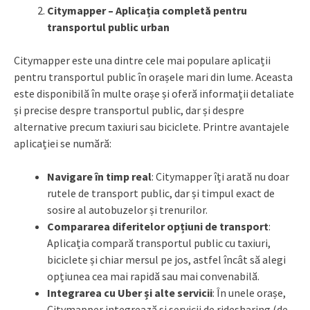
Citymapper – Aplicația completă pentru
transportul public urban
Citymapper este una dintre cele mai populare aplicații
pentru transportul public în orașele mari din lume. Aceasta
este disponibilă în multe orașe și oferă informații detaliate
și precise despre transportul public, dar și despre
alternative precum taxiuri sau biciclete. Printre avantajele
aplicației se numără:
Navigare în timp real
: Citymapper îți arată nu doar
rutele de transport public, dar și timpul exact de
sosire al autobuzelor și trenurilor.
Compararea diferitelor opțiuni de transport
:
Aplicația compară transportul public cu taxiuri,
biciclete și chiar mersul pe jos, astfel încât să alegi
opțiunea cea mai rapidă sau mai convenabilă.
Integrarea cu Uber și alte servicii
: În unele orașe,
Citymapper integrează și servicii de ridesharing (de