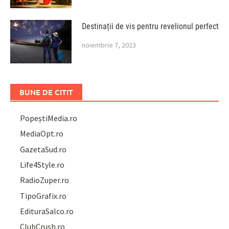
Destinații de vis pentru revelionul perfect
noiembrie 7, 2023
BUNE DE CITIT
PopeștiMedia.ro
MediaOpt.ro
GazetaSud.ro
Life4Style.ro
RadioZuper.ro
TipoGrafix.ro
EdituraSalco.ro
ClubCrush.ro