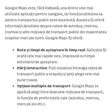
Google Maps este, fără îndoială, una dintre cele mai
utilizate aplicații pentru navigare, iar funcționalitatea sa
pentru transportul public este excelentă. Aceasta îți oferă
informații detaliate despre rutele de autobuz, metrou,
tramvai și alte mijloace de transport public din majoritatea
orașelor mari ale lumii. Google Maps îți oferă:
Rute și timpi de așteptare în timp real
: Aplicația îți
arată cele mai rapide rute, împreună cu timpii
estimativi de așteptare.
Hărți interactive
: Poți vizualiza întreaga rețea de
transport public a orașului și poți alege cele mai
bune trasee.
Opțiuni multiple de transport
: Google Maps te
ajută să alegi între diversele mijloace de transport,
în funcție de preferințele tale (autobuz, metrou,
mers pe jos etc.).