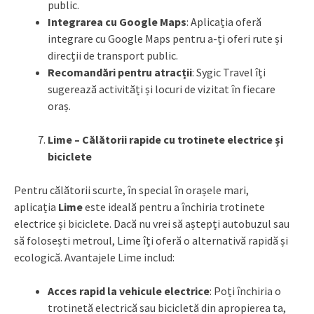
public.
Integrarea cu Google Maps
: Aplicația oferă
integrare cu Google Maps pentru a-ți oferi rute și
direcții de transport public.
Recomandări pentru atracții
: Sygic Travel îți
sugerează activități și locuri de vizitat în fiecare
oraș.
Lime – Călătorii rapide cu trotinete electrice și
biciclete
Pentru călătorii scurte, în special în orașele mari,
aplicația
Lime
este ideală pentru a închiria trotinete
electrice și biciclete. Dacă nu vrei să aștepți autobuzul sau
să folosești metroul, Lime îți oferă o alternativă rapidă și
ecologică. Avantajele Lime includ:
Acces rapid la vehicule electrice
: Poți închiria o
trotinetă electrică sau bicicletă din apropierea ta,