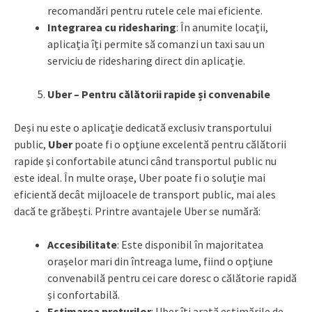
recomandări pentru rutele cele mai eficiente.
Integrarea cu ridesharing
: În anumite locații,
aplicația îți permite să comanzi un taxi sau un
serviciu de ridesharing direct din aplicație.
Uber – Pentru călătorii rapide și convenabile
Deși nu este o aplicație dedicată exclusiv transportului
public,
Uber
poate fi o opțiune excelentă pentru călătorii
rapide și confortabile atunci când transportul public nu
este ideal. În multe orașe, Uber poate fi o soluție mai
eficientă decât mijloacele de transport public, mai ales
dacă te grăbești. Printre avantajele Uber se numără:
Accesibilitate
: Este disponibil în majoritatea
orașelor mari din întreaga lume, fiind o opțiune
convenabilă pentru cei care doresc o călătorie rapidă
și confortabilă.
Estimarea prețurilor
: Uber îți arată estimările de