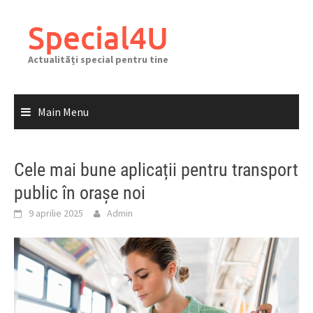
Skip
to
Special4U
content
Actualități special pentru tine
Main Menu
Cele mai bune aplicații pentru transport
public în orașe noi
9 aprilie 2025
Admin