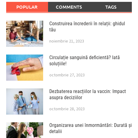
POPULAR
COMMENTS
TAGS
Construirea încrederii în relații: ghidul
tău
noiembrie 21, 2023
Circulație sanguină deficientă? Iată
soluțiile!
octombrie 27, 2023
Dezbaterea reacțiilor la vaccin: Impact
asupra deciziilor
octombrie 28, 2023
Organizarea unei înmormântări: Durată și
detalii