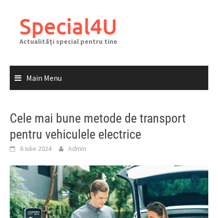
Skip
to
Special4U
content
Actualități special pentru tine
Main Menu
Cele mai bune metode de transport
pentru vehiculele electrice
6 iulie 2024
Admin