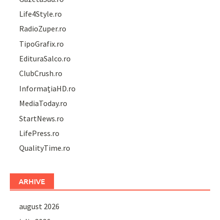
Life4Style.ro
RadioZuper.ro
TipoGrafix.ro
EdituraSalco.ro
ClubCrush.ro
InformațiaHD.ro
MediaToday.ro
StartNews.ro
LifePress.ro
QualityTime.ro
ARHIVE
august 2026