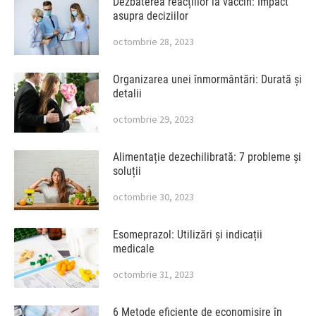
Dezbaterea reacțiilor la vaccin: Impact
asupra deciziilor
octombrie 28, 2023
Organizarea unei înmormântări: Durată și
detalii
octombrie 29, 2023
Alimentație dezechilibrată: 7 probleme și
soluții
octombrie 30, 2023
Esomeprazol: Utilizări și indicații
medicale
octombrie 31, 2023
6 Metode eficiente de economisire în