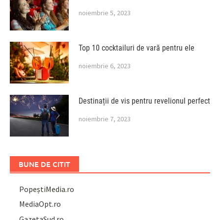
noiembrie 5, 2023
Top 10 cocktailuri de vară pentru ele
noiembrie 6, 2023
Destinații de vis pentru revelionul perfect
noiembrie 7, 2023
BUNE DE CITIT
PopeștiMedia.ro
MediaOpt.ro
GazetaSud.ro