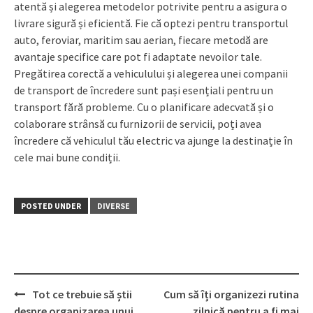
atentă și alegerea metodelor potrivite pentru a asigura o
livrare sigură și eficientă. Fie că optezi pentru transportul
auto, feroviar, maritim sau aerian, fiecare metodă are
avantaje specifice care pot fi adaptate nevoilor tale.
Pregătirea corectă a vehiculului și alegerea unei companii
de transport de încredere sunt pași esențiali pentru un
transport fără probleme. Cu o planificare adecvată și o
colaborare strânsă cu furnizorii de servicii, poți avea
încredere că vehiculul tău electric va ajunge la destinație în
cele mai bune condiții.
POSTED UNDER
DIVERSE
Post
Tot ce trebuie să știi
Cum să îți organizezi rutina
navigation
despre organizarea unui
zilnică pentru a fi mai