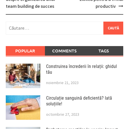
team building de succes
productiv
Caută
după:
POPULAR
COMMENTS
TAGS
Construirea încrederii în relații: ghidul
tău
noiembrie 21, 2023
Circulație sanguină deficientă? Iată
soluțiile!
octombrie 27, 2023