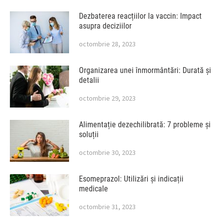
Dezbaterea reacțiilor la vaccin: Impact
asupra deciziilor
octombrie 28, 2023
Organizarea unei înmormântări: Durată și
detalii
octombrie 29, 2023
Alimentație dezechilibrată: 7 probleme și
soluții
octombrie 30, 2023
Esomeprazol: Utilizări și indicații
medicale
octombrie 31, 2023