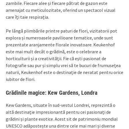
zambile. Fiecare alee și fiecare pătrat de gazon este
amenajat cu meticulozitate, oferind un spectacol vizual
care îți taie respirația.
Pe lângă plimbările printre paturi de flori, vizitatorii pot
explora și numeroasele pavilioane tematice, unde sunt
prezentate aranjamente florale inovatoare. Keukenhof
este mai mult decât o grădină, este o celebrare a
horticulturii și a creativității. Fie că ești pasionat de
fotografie sau pur și simplu vrei să te bucuri de frumusețea
naturii, Keukenhof este o destinație de neratat pentru orice
iubitor de flori.
Grădinile magice: Kew Gardens, Londra
Kew Gardens, situate în sud-vestul Londrei, reprezintă o
altă destinație impresionantă pentru cei pasionați de
grădini și plante exotice. Acest sit de patrimoniu mondial
UNESCO adăpostește una dintre cele mai mari și diverse