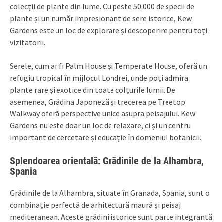
colecții de plante din lume. Cu peste 50.000 de specii de
plante și un număr impresionant de sere istorice, Kew
Gardens este un loc de explorare și descoperire pentru toți
vizitatorii.
Serele, cum ar fi Palm House și Temperate House, oferă un
refugiu tropical în mijlocul Londrei, unde poți admira
plante rare și exotice din toate colțurile lumii. De
asemenea, Grădina Japoneză și trecerea pe Treetop
Walkway oferă perspective unice asupra peisajului. Kew
Gardens nu este doar un loc de relaxare, ci și un centru
important de cercetare și educație în domeniul botanicii.
Splendoarea orientală: Grădinile de la Alhambra,
Spania
Grădinile de la Alhambra, situate în Granada, Spania, sunt o
combinație perfectă de arhitectură maură și peisaj
mediteranean. Aceste grădini istorice sunt parte integrantă