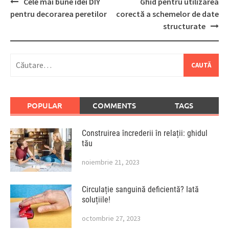
Post
Cele mai bune idei DIY
Ghid pentru utilizarea
navigation
pentru decorarea peretilor
corectă a schemelor de date
structurate
Caută
după:
POPULAR
COMMENTS
TAGS
Construirea încrederii în relații: ghidul
tău
noiembrie 21, 2023
Circulație sanguină deficientă? Iată
soluțiile!
octombrie 27, 2023