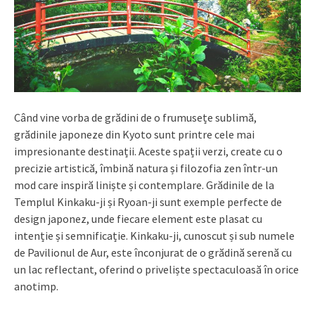
Când vine vorba de grădini de o frumusețe sublimă,
grădinile japoneze din Kyoto sunt printre cele mai
impresionante destinații. Aceste spații verzi, create cu o
precizie artistică, îmbină natura și filozofia zen într-un
mod care inspiră liniște și contemplare. Grădinile de la
Templul Kinkaku-ji și Ryoan-ji sunt exemple perfecte de
design japonez, unde fiecare element este plasat cu
intenție și semnificație. Kinkaku-ji, cunoscut și sub numele
de Pavilionul de Aur, este înconjurat de o grădină serenă cu
un lac reflectant, oferind o priveliște spectaculoasă în orice
anotimp.