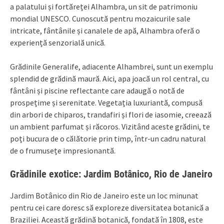
a palatului și fortăreței Alhambra, un sit de patrimoniu
mondial UNESCO. Cunoscută pentru mozaicurile sale
intricate, fântânile și canalele de apă, Alhambra oferă o
experiență senzorială unică.
Grădinile Generalife, adiacente Alhambrei, sunt un exemplu
splendid de grădină maură. Aici, apa joacă un rol central, cu
fântâni și piscine reflectante care adaugă o notă de
prospețime și serenitate. Vegetația luxuriantă, compusă
din arbori de chiparos, trandafiri și flori de iasomie, creează
un ambient parfumat și răcoros. Vizitând aceste grădini, te
poți bucura de o călătorie prin timp, într-un cadru natural
de o frumusețe impresionantă.
Grădinile exotice: Jardim Botânico, Rio de Janeiro
Jardim Botânico din Rio de Janeiro este un loc minunat
pentru cei care doresc să exploreze diversitatea botanică a
Braziliei. Această grădină botanică, fondată în 1808, este