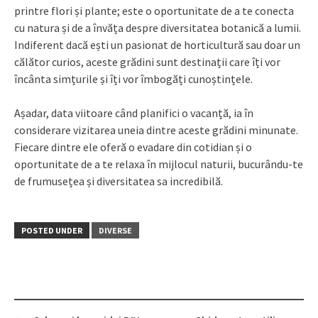
printre flori și plante; este o oportunitate de a te conecta
cu natura și de a învăța despre diversitatea botanică a lumii.
Indiferent dacă ești un pasionat de horticultură sau doar un
călător curios, aceste grădini sunt destinații care îți vor
încânta simțurile și îți vor îmbogăți cunoștințele.
Așadar, data viitoare când planifici o vacanță, ia în
considerare vizitarea uneia dintre aceste grădini minunate.
Fiecare dintre ele oferă o evadare din cotidian și o
oportunitate de a te relaxa în mijlocul naturii, bucurându-te
de frumusețea și diversitatea sa incredibilă.
POSTED UNDER
DIVERSE