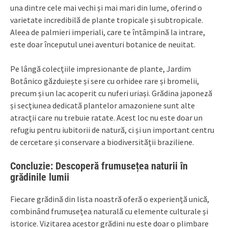
una dintre cele mai vechi și mai mari din lume, oferind o
varietate incredibilă de plante tropicale și subtropicale.
Aleea de palmieri imperiali, care te întâmpină la intrare,
este doar începutul unei aventuri botanice de neuitat.
Pe lângă colecțiile impresionante de plante, Jardim
Botânico găzduiește și sere cu orhidee rare și bromelii,
precum și un lac acoperit cu nuferi uriași. Grădina japoneză
și secțiunea dedicată plantelor amazoniene sunt alte
atracții care nu trebuie ratate. Acest loc nu este doar un
refugiu pentru iubitorii de natură, ci și un important centru
de cercetare și conservare a biodiversității braziliene.
Concluzie: Descoperă frumusețea naturii în
grădinile lumii
Fiecare grădină din lista noastră oferă o experiență unică,
combinând frumusețea naturală cu elemente culturale și
istorice. Vizitarea acestor grădini nu este doar o plimbare