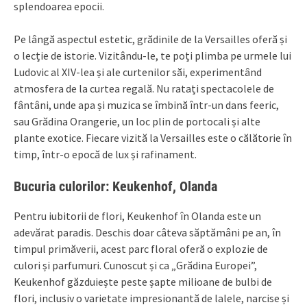
splendoarea epocii.
Pe lângă aspectul estetic, grădinile de la Versailles oferă și
o lecție de istorie. Vizitându-le, te poți plimba pe urmele lui
Ludovic al XIV-lea și ale curtenilor săi, experimentând
atmosfera de la curtea regală. Nu ratați spectacolele de
fântâni, unde apa și muzica se îmbină într-un dans feeric,
sau Grădina Orangerie, un loc plin de portocali și alte
plante exotice. Fiecare vizită la Versailles este o călătorie în
timp, într-o epocă de lux și rafinament.
Bucuria culorilor: Keukenhof, Olanda
Pentru iubitorii de flori, Keukenhof în Olanda este un
adevărat paradis. Deschis doar câteva săptămâni pe an, în
timpul primăverii, acest parc floral oferă o explozie de
culori și parfumuri. Cunoscut și ca „Grădina Europei”,
Keukenhof găzduiește peste șapte milioane de bulbi de
flori, inclusiv o varietate impresionantă de lalele, narcise și