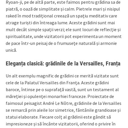
Ryoan-ji, pe de altă parte, este faimos pentru grădina sa de
piatră, o oază de simplitate și calm. Pietrele mari și nisipul
raked în mod tradițional creează un spațiu meditativ care
atrage turiști din întreaga lume. Aceste grădini sunt mai
mult decât simple spații verzi; ele sunt locuri de reflecție și
spiritualitate, unde vizitatorii pot experimenta un moment
de pace într-un peisaj de o frumusețe naturală și armonie
unică.
Eleganța clasică: grădinile de la Versailles, Franța
Un alt exemplu magnific de grădini ce merită vizitate sunt
cele de la Palatul Versailles din Franța. Aceste grădini
baroce, întinse pe o suprafață vastă, sunt un testament al
măreției și opulenței monarhiei franceze. Proiectate de
faimosul peisagist André Le Nôtre, grădinile de la Versailles
se remarcă prin aleile lor simetrice, fântânile grandioase și
statui elaborate. Fiecare colț al grădinii este gândit să
impresioneze și să încânte vizitatorii, oferind o privire în