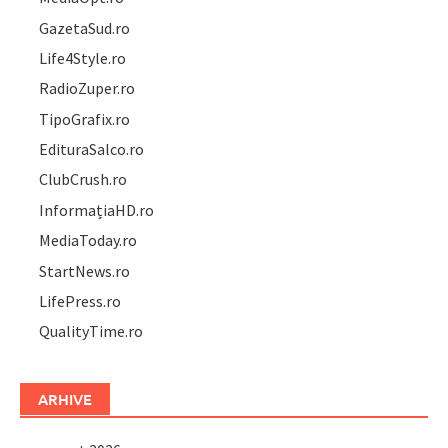
GazetaSud.ro
Life4Style.ro
RadioZuper.ro
TipoGrafix.ro
EdituraSalco.ro
ClubCrush.ro
InformațiaHD.ro
MediaToday.ro
StartNews.ro
LifePress.ro
QualityTime.ro
ARHIVE