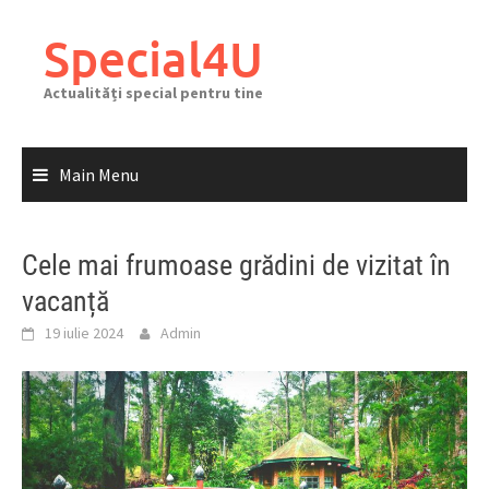
Skip
to
Special4U
content
Actualități special pentru tine
Main Menu
Cele mai frumoase grădini de vizitat în
vacanță
19 iulie 2024
Admin