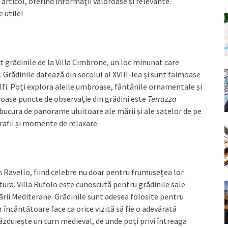
 articol, oferind informații valoroase și relevante.
 utile!
t grădinile de la Villa Cimbrone, un loc minunat care
Grădinile datează din secolul al XVIII-lea și sunt faimoase
fi. Poți explora aleile umbroase, fântânile ornamentale și
imoase puncte de observație din grădini este
Terrazza
 bucura de panorame uluitoare ale mării și ale satelor de pe
rafii și momente de relaxare.
in Ravello, fiind celebre nu doar pentru frumusețea lor
ltura. Villa Rufolo este cunoscută pentru grădinile sale
ării Mediterane. Grădinile sunt adesea folosite pentru
 încântătoare face ca orice vizită să fie o adevărată
ăzduiește un turn medieval, de unde poți privi întreaga