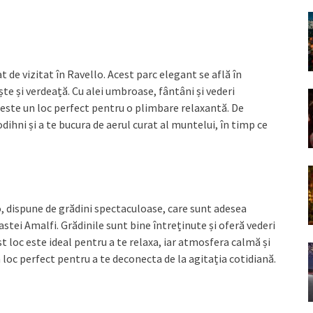
 de vizitat în Ravello. Acest parc elegant se află în
ște și verdeață. Cu alei umbroase, fântâni și vederi
este un loc perfect pentru o plimbare relaxantă. De
ihni și a te bucura de aerul curat al muntelui, în timp ce
o, dispune de grădini spectaculoase, care sunt adesea
tei Amalfi. Grădinile sunt bine întreținute și oferă vederi
st loc este ideal pentru a te relaxa, iar atmosfera calmă și
n loc perfect pentru a te deconecta de la agitația cotidiană.