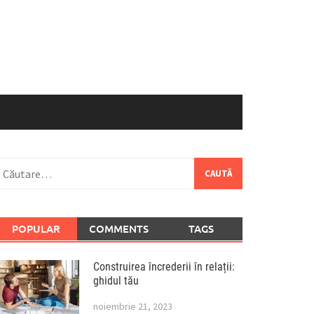
aută
upă:
POPULAR
COMMENTS
TAGS
Construirea încrederii în relații:
ghidul tău
noiembrie 21, 2023