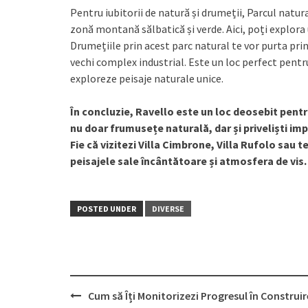
Pentru iubitorii de natură și drumeții, Parcul natur
zonă montană sălbatică și verde. Aici, poți explora
Drumețiile prin acest parc natural te vor purta prin
vechi complex industrial. Este un loc perfect pentru
exploreze peisaje naturale unice.
În concluzie, Ravello este un loc deosebit pentru
nu doar frumusețe naturală, dar și priveliști im
Fie că vizitezi Villa Cimbrone, Villa Rufolo sau t
peisajele sale încântătoare și atmosfera de vis.
POSTED UNDER
DIVERSE
Post
Cum să Îți Monitorizezi Progresul în Construi