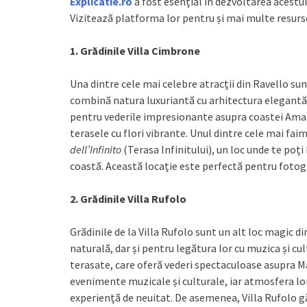
Explicatie.ro
a fost esențial în dezvoltarea acestui
Vizitează platforma lor pentru și mai multe resurse
1. Grădinile Villa Cimbrone
Una dintre cele mai celebre atracții din Ravello sun
combină natura luxuriantă cu arhitectura elegantă. 
pentru vederile impresionante asupra coastei Amal
terasele cu flori vibrante. Unul dintre cele mai fa
dell’Infinito
(Terasa Infinitului), un loc unde te poți
coastă. Această locație este perfectă pentru fotog
2. Grădinile Villa Rufolo
Grădinile de la Villa Rufolo sunt un alt loc magic d
naturală, dar și pentru legătura lor cu muzica și cu
terasate, care oferă vederi spectaculoase asupra M
evenimente muzicale și culturale, iar atmosfera lor
experiență de neuitat. De asemenea, Villa Rufolo g