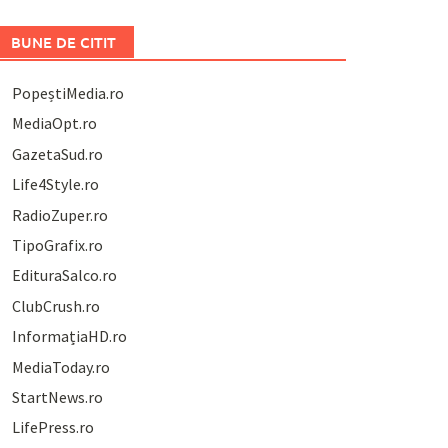
BUNE DE CITIT
PopeștiMedia.ro
MediaOpt.ro
GazetaSud.ro
Life4Style.ro
RadioZuper.ro
TipoGrafix.ro
EdituraSalco.ro
ClubCrush.ro
InformațiaHD.ro
MediaToday.ro
StartNews.ro
LifePress.ro