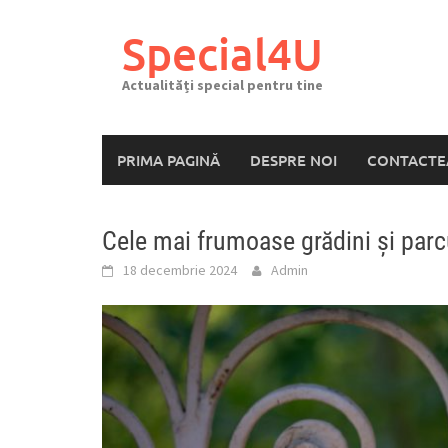
Skip
to
Special4U
content
Actualități special pentru tine
PRIMA PAGINĂ
DESPRE NOI
CONTACTE
Cele mai frumoase grădini și parc
18 decembrie 2024
Admin