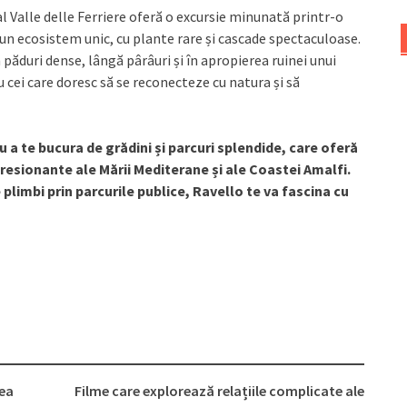
al Valle delle Ferriere oferă o excursie minunată printr-o
 un ecosistem unic, cu plante rare și cascade spectaculoase.
 păduri dense, lângă pârâuri și în apropierea ruinei unui
 cei care doresc să se reconecteze cu natura și să
 a te bucura de grădini și parcuri splendide, care oferă
presionante ale Mării Mediterane și ale Coastei Amalfi.
e plimbi prin parcurile publice, Ravello te va fascina cu
rea
Filme care explorează relațiile complicate ale