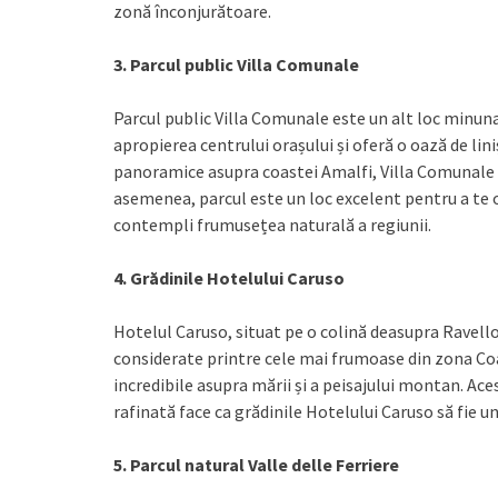
zonă înconjurătoare.
3. Parcul public Villa Comunale
Parcul public Villa Comunale este un alt loc minunat
apropierea centrului orașului și oferă o oază de lini
panoramice asupra coastei Amalfi, Villa Comunale 
asemenea, parcul este un loc excelent pentru a te od
contempli frumusețea naturală a regiunii.
4. Grădinile Hotelului Caruso
Hotelul Caruso, situat pe o colină deasupra Ravell
considerate printre cele mai frumoase din zona Coas
incredibile asupra mării și a peisajului montan. Ace
rafinată face ca grădinile Hotelului Caruso să fie u
5. Parcul natural Valle delle Ferriere