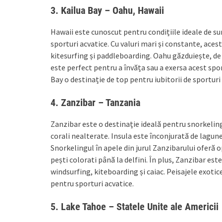
3.
Kailua Bay – Oahu, Hawaii
Hawaii este cunoscut pentru condițiile ideale de sur
sporturi acvatice. Cu valuri mari și constante, acest
kitesurfing și paddleboarding. Oahu găzduiește, de
este perfect pentru a învăța sau a exersa acest sport
Bay o destinație de top pentru iubitorii de sporturi
4.
Zanzibar – Tanzania
Zanzibar este o destinație ideală pentru snorkeling ș
corali nealterate. Insula este înconjurată de lagun
Snorkelingul în apele din jurul Zanzibarului oferă o
pești colorati până la delfini. În plus, Zanzibar es
windsurfing, kiteboarding și caiac. Peisajele exotice
pentru sporturi acvatice.
5.
Lake Tahoe – Statele Unite ale Americii