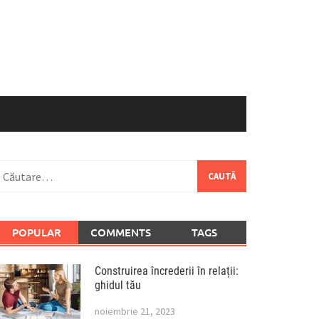
aută
upă:
POPULAR
COMMENTS
TAGS
Construirea încrederii în relații:
ghidul tău
noiembrie 21, 2023