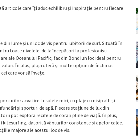
ă articole care îți aduc echilibru și inspirație pentru fiecare
in lume și un loc de vis pentru iubitorii de surf. Situată în
tru toate nivelele, de la începători la profesioniști.
e ale Oceanului Pacific, fac din Bondi un loc ideal pentru
 valuri. În plus, plaja oferă și multe opțiuni de închiriat
cei care vor să învețe.
orturilor acvatice. Insulele mici, cu plaje cu nisip alb și
fundări și sporturi de apă. Fiecare stațiune de lux din
orii pot explora recifele de corali pline de viață. În plus,
 kitesurfing, datorită vânturilor constante și apelor calde.
iile majore ale acestui loc de vis.