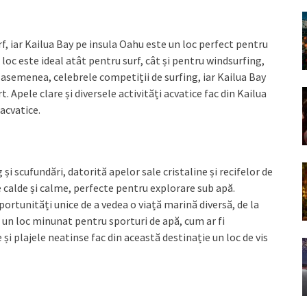
f, iar Kailua Bay pe insula Oahu este un loc perfect pentru
 loc este ideal atât pentru surf, cât și pentru windsurfing,
 asemenea, celebrele competiții de surfing, iar Kailua Bay
. Apele clare și diversele activități acvatice fac din Kailua
 acvatice.
i scufundări, datorită apelor sale cristaline și recifelor de
e calde și calme, perfecte pentru explorare sub apă.
portunități unice de a vedea o viață marină diversă, de la
te un loc minunat pentru sporturi de apă, cum ar fi
 și plajele neatinse fac din această destinație un loc de vis