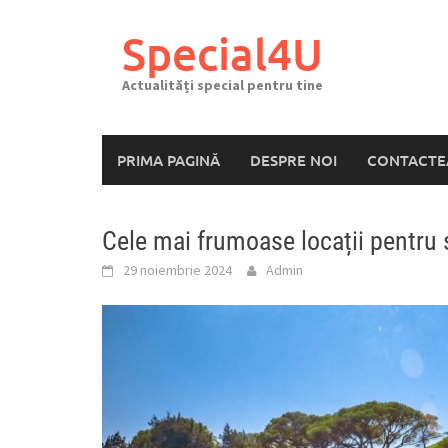
Skip
to
Special4U
content
Actualități special pentru tine
PRIMA PAGINĂ
DESPRE NOI
CONTACTE
Cele mai frumoase locații pentru 
29 noiembrie 2024
Admin