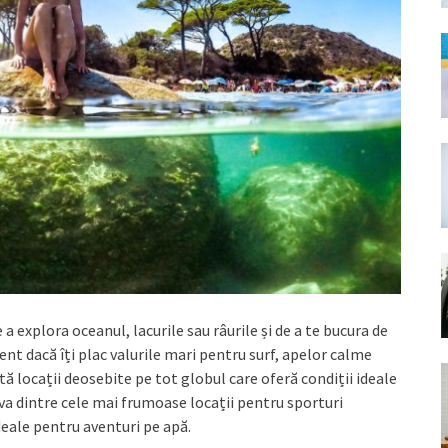
a explora oceanul, lacurile sau râurile și de a te bucura de
ent dacă îți plac valurile mari pentru surf, apelor calme
tă locații deosebite pe tot globul care oferă condiții ideale
va dintre cele mai frumoase locații pentru sporturi
ideale pentru aventuri pe apă.