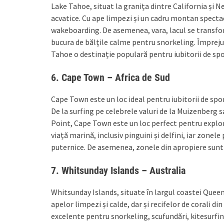
Lake Tahoe, situat la granița dintre California și 
acvatice. Cu ape limpezi și un cadru montan spectac
wakeboarding. De asemenea, vara, lacul se transfor
bucura de bălțile calme pentru snorkeling. Împrejur
Tahoe o destinație populară pentru iubitorii de spo
6.
Cape Town – Africa de Sud
Cape Town este un loc ideal pentru iubitorii de spor
De la surfing pe celebrele valuri de la Muizenberg 
Point, Cape Town este un loc perfect pentru explorat
viață marină, inclusiv pinguini și delfini, iar zone
puternice. De asemenea, zonele din apropiere sunt i
7.
Whitsunday Islands – Australia
Whitsunday Islands, situate în largul coastei Queen
apelor limpezi și calde, dar și recifelor de corali di
excelente pentru snorkeling, scufundări, kitesurfing