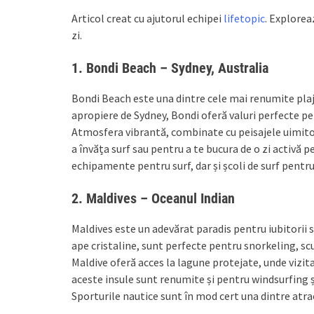
Articol creat cu ajutorul echipei
lifetopic
. Exploreaz
zi.
1.
Bondi Beach – Sydney, Australia
Bondi Beach este una dintre cele mai renumite plaje d
apropiere de Sydney, Bondi oferă valuri perfecte pen
Atmosfera vibrantă, combinate cu peisajele uimitoar
a învăța surf sau pentru a te bucura de o zi activă pe
echipamente pentru surf, dar și școli de surf pentru 
2.
Maldives – Oceanul Indian
Maldives este un adevărat paradis pentru iubitorii sp
ape cristaline, sunt perfecte pentru snorkeling, scu
Maldive oferă acces la lagune protejate, unde vizitat
aceste insule sunt renumite și pentru windsurfing și
Sporturile nautice sunt în mod cert una dintre atracț