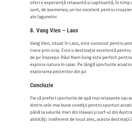
oferi o experiență relaxantă și captivantă, în timp
sunt, de asemenea, un loc excelent pentru croaziere
ale lagunelor.
8.
Vang Vien – Laos
Vang Vien, situat în Laos, este cunoscut pentru pe
trece prin oraș. Este o destinație excelentă pentru t
de jur împrejur. Râul Nam Song este perfect pentru 
explora natura în caiac. Pe lângă sporturile acvatic
explorarea peșterilor din jur.
Concluzie
Fie că preferi sporturile de apă mai relaxante sau ac
dintre cele mai bune condiții pentru sporturi acvatic
până la valurile mari din Hawaii și surf-ul din Austra
abilități. Indiferent de locul ales, aceste destinații