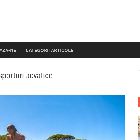
AZĂ-NE
CATEGORII ARTICOLE
sporturi acvatice
C
d