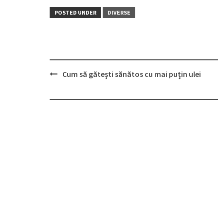
POSTED UNDER
DIVERSE
Post
Cum să gătești sănătos cu mai puțin ulei
navigation