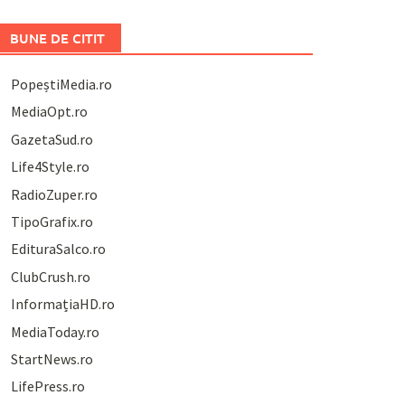
BUNE DE CITIT
PopeștiMedia.ro
MediaOpt.ro
GazetaSud.ro
Life4Style.ro
RadioZuper.ro
TipoGrafix.ro
EdituraSalco.ro
ClubCrush.ro
InformațiaHD.ro
MediaToday.ro
StartNews.ro
LifePress.ro