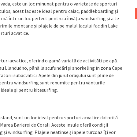
Nevada, este un loc minunat pentru o varietate de sporturi
ulos, acest lac este ideal pentru caiac, paddleboarding și
mă într-un loc perfect pentru a învăța windsurfing și a te
imile montane și plajele de pe malul lacului fac din Lake
rturi acvatice.
turi acvatice, oferind o gamă variată de activități pe apă.
sau Llandudno, până la scufundări și snorkeling în zona Cape
orii subacvatici. Apele din jurul orașului sunt pline de
le pentru windsurfing sunt renumite pentru vânturile
deale și pentru kitesurfing.
sland, sunt un loc ideal pentru sporturi acvatice datorită
n Marea Barierei de Corali. Aceste insule oferă condiții
 și windsurfing. Plajele neatinse și apele turcoaz îți vor