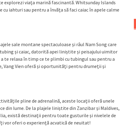
 ce explorezi viața marină fascinantă. Whitsunday Islands
 cu iahturi sau pentru a învăța să faci caiac în apele calme
isajele sale montane spectaculoase și râul Nam Song care
ubing și caiac, datorită apei liniștite și peisajului uimitor
a te relaxa în timp ce te plimbi cu tubingul sau pentru a
e, Vang Vien oferă și oportunități pentru drumeții și
tivitățile pline de adrenalină, aceste locații oferă unele
e din lume. De la plajele liniștite din Zanzibar și Maldives,
lia, există destinații pentru toate gusturile și nivelele de
 îți vor oferi o experiență acvatică de neuitat!