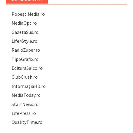
PopeștiMedia.ro
MediaOpt.ro
GazetaSud.ro
Life4Style.ro
RadioZuper.ro
TipoGrafix.ro
EdituraSalco.ro
ClubCrush.ro
InformațiaHD.ro
MediaToday.ro
StartNews.ro
LifePress.ro
QualityTime.ro