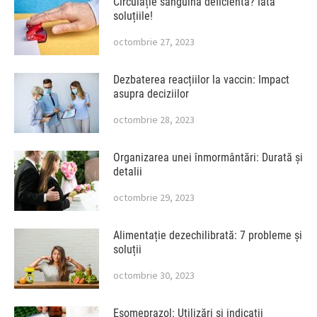
Circulație sanguină deficientă? Iată
soluțiile!
octombrie 27, 2023
Dezbaterea reacțiilor la vaccin: Impact
asupra deciziilor
octombrie 28, 2023
Organizarea unei înmormântări: Durată și
detalii
octombrie 29, 2023
Alimentație dezechilibrată: 7 probleme și
soluții
octombrie 30, 2023
Esomeprazol: Utilizări și indicații