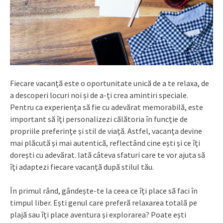
Fiecare vacanță este o oportunitate unică de a te relaxa, de
a descoperi locuri noi și de a-ți crea amintiri speciale.
Pentru ca experiența să fie cu adevărat memorabilă, este
important să îți personalizezi călătoria în funcție de
propriile preferințe și stil de viață. Astfel, vacanța devine
mai plăcută și mai autentică, reflectând cine ești și ce îți
dorești cu adevărat. Iată câteva sfaturi care te vor ajuta să
îți adaptezi fiecare vacanță după stilul tău.
În primul rând, gândește-te la ceea ce îți place să faci în
timpul liber. Ești genul care preferă relaxarea totală pe
plajă sau îți place aventura și explorarea? Poate ești