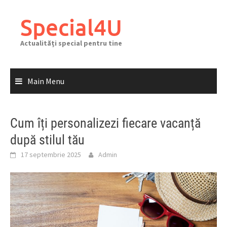
Skip
to
Special4U
content
Actualități special pentru tine
Main Menu
Cum îți personalizezi fiecare vacanță
după stilul tău
17 septembrie 2025
Admin