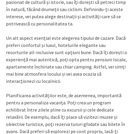
pasionat de cultură și istorie, sau îți dorești să petreci timp
în natură, făcând drumeții sau ciclism. Definindu-ți aceste
interese, vei putea alege destinații și activități care să se
potrivească cu personalitatea ta.
Un alt aspect esențial este alegerea tipului de cazare. Dacă
preferi confortul și luxul, hotelurile elegante sau
resorturile all-inclusive sunt opțiuni bune. Dacă îți dorești o
experiență mai autentică, poți opta pentru pensiuni locale,
apartamente închiriate sau chiar camping. Astfel, vei simți
mai bine atmosfera locului și vei avea ocazia să
interacționezi cu localnicii.
Planificarea activităților este, de asemenea, importantă
pentru a personaliza vacanța. Poți crea un program
echilibrat între zilele pline cu excursii și cele dedicate
relaxării. De exemplu, dacă îți place să vizitezi muzee și
obiective turistice, poți rezerva tururi ghidate sau bilete în
avans. Dacă preferi să explorezi pe cont propriu, lasă-ți