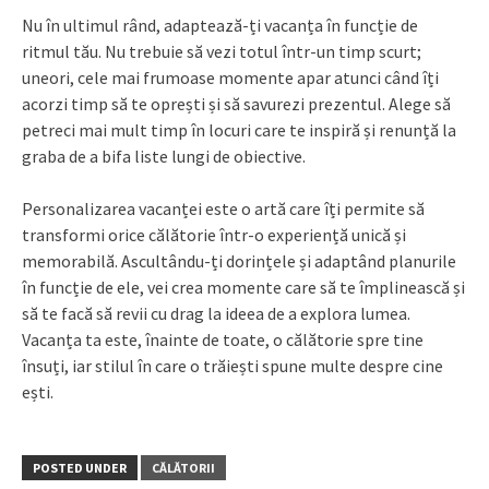
Nu în ultimul rând, adaptează-ți vacanța în funcție de
ritmul tău. Nu trebuie să vezi totul într-un timp scurt;
uneori, cele mai frumoase momente apar atunci când îți
acorzi timp să te oprești și să savurezi prezentul. Alege să
petreci mai mult timp în locuri care te inspiră și renunță la
graba de a bifa liste lungi de obiective.
Personalizarea vacanței este o artă care îți permite să
transformi orice călătorie într-o experiență unică și
memorabilă. Ascultându-ți dorințele și adaptând planurile
în funcție de ele, vei crea momente care să te împlinească și
să te facă să revii cu drag la ideea de a explora lumea.
Vacanța ta este, înainte de toate, o călătorie spre tine
însuți, iar stilul în care o trăiești spune multe despre cine
ești.
POSTED UNDER
CĂLĂTORII