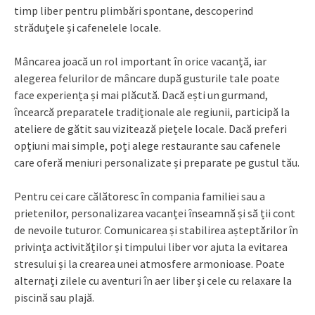
timp liber pentru plimbări spontane, descoperind
străduțele și cafenelele locale.
Mâncarea joacă un rol important în orice vacanță, iar
alegerea felurilor de mâncare după gusturile tale poate
face experiența și mai plăcută. Dacă ești un gurmand,
încearcă preparatele tradiționale ale regiunii, participă la
ateliere de gătit sau vizitează piețele locale. Dacă preferi
opțiuni mai simple, poți alege restaurante sau cafenele
care oferă meniuri personalizate și preparate pe gustul tău.
Pentru cei care călătoresc în compania familiei sau a
prietenilor, personalizarea vacanței înseamnă și să ții cont
de nevoile tuturor. Comunicarea și stabilirea așteptărilor în
privința activităților și timpului liber vor ajuta la evitarea
stresului și la crearea unei atmosfere armonioase. Poate
alternați zilele cu aventuri în aer liber și cele cu relaxare la
piscină sau plajă.