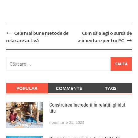
Post
Cele mai bune metode de
Cum să alegi o sursă de
navigation
relaxare activă
alimentare pentru PC
Caută
după:
POPULAR
COMMENTS
TAGS
Construirea încrederii în relații: ghidul
tău
noiembrie 21, 2023