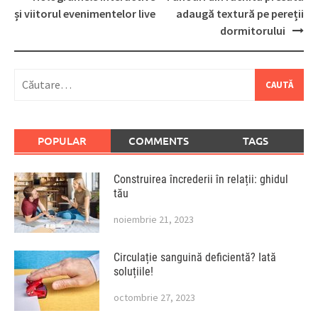
navigation
și viitorul evenimentelor live
adaugă textură pe pereții
dormitorului
Caută
după:
POPULAR
COMMENTS
TAGS
Construirea încrederii în relații: ghidul
tău
noiembrie 21, 2023
Circulație sanguină deficientă? Iată
soluțiile!
octombrie 27, 2023