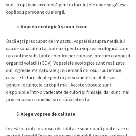
sunt o opțiune excelentă pentru locuințele unde se găsesc
copii sau persoane cu alergii.
Vopsea ecologică și non-toxic
Dacă ești preocupat de impactul vopselei asupra mediului
sau de sănătatea ta, optează pentru vopsea ecologică, care
nu conține substanțe chimice periculoase, precum compușii
organici volatili (COV). Vopselele ecologice sunt realizate
din ingrediente naturale și nu emană mirosuri puternice,
ceea ce le face ideale pentru persoanele sensibile sau
pentru locuințele cu copii mici. Aceste vopsele sunt
disponibile într-o varietate de culori și finisaje, dar sunt mai
prietenoase cu mediul și cu sănătatea ta.
Alege vopsea de calitate
Investirea într-o vopsea de calitate superioară poate face o
mare diferență în ceea ce privește durabilitatea și aspectul