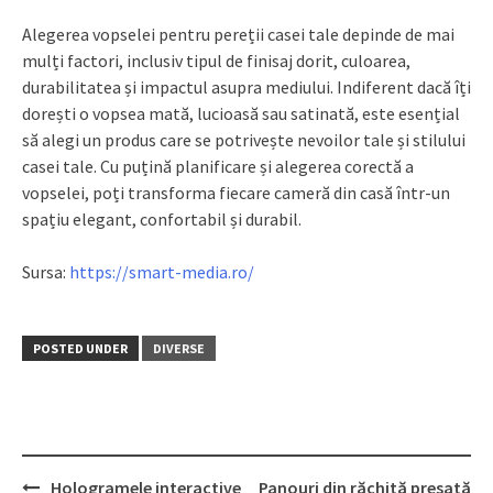
Alegerea vopselei pentru pereții casei tale depinde de mai
mulți factori, inclusiv tipul de finisaj dorit, culoarea,
durabilitatea și impactul asupra mediului. Indiferent dacă îți
dorești o vopsea mată, lucioasă sau satinată, este esențial
să alegi un produs care se potrivește nevoilor tale și stilului
casei tale. Cu puțină planificare și alegerea corectă a
vopselei, poți transforma fiecare cameră din casă într-un
spațiu elegant, confortabil și durabil.
Sursa:
https://smart-media.ro/
POSTED UNDER
DIVERSE
Post
Hologramele interactive
Panouri din răchită presată