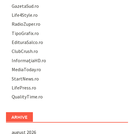
GazetaSud.ro
Life4Style.ro
RadioZuper.ro
TipoGrafix.ro
EdituraSalco.ro
ClubCrush.ro
InformațiaHD.ro
MediaToday.ro
StartNews.ro
LifePress.ro
QualityTime.ro
ARHIVE
august 2026