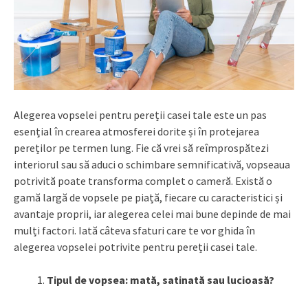
Alegerea vopselei pentru pereții casei tale este un pas
esențial în crearea atmosferei dorite și în protejarea
pereților pe termen lung. Fie că vrei să reîmprospătezi
interiorul sau să aduci o schimbare semnificativă, vopseaua
potrivită poate transforma complet o cameră. Există o
gamă largă de vopsele pe piață, fiecare cu caracteristici și
avantaje proprii, iar alegerea celei mai bune depinde de mai
mulți factori. Iată câteva sfaturi care te vor ghida în
alegerea vopselei potrivite pentru pereții casei tale.
Tipul de vopsea: mată, satinată sau lucioasă?