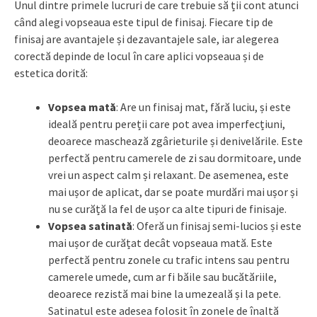
Unul dintre primele lucruri de care trebuie să ții cont atunci
când alegi vopseaua este tipul de finisaj. Fiecare tip de
finisaj are avantajele și dezavantajele sale, iar alegerea
corectă depinde de locul în care aplici vopseaua și de
estetica dorită:
Vopsea mată
: Are un finisaj mat, fără luciu, și este
ideală pentru pereții care pot avea imperfecțiuni,
deoarece maschează zgârieturile și denivelările. Este
perfectă pentru camerele de zi sau dormitoare, unde
vrei un aspect calm și relaxant. De asemenea, este
mai ușor de aplicat, dar se poate murdări mai ușor și
nu se curăță la fel de ușor ca alte tipuri de finisaje.
Vopsea satinată
: Oferă un finisaj semi-lucios și este
mai ușor de curățat decât vopseaua mată. Este
perfectă pentru zonele cu trafic intens sau pentru
camerele umede, cum ar fi băile sau bucătăriile,
deoarece rezistă mai bine la umezeală și la pete.
Satinatul este adesea folosit în zonele de înaltă