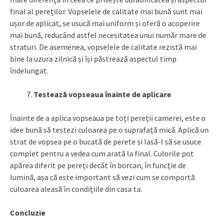
final al pereților. Vopselele de calitate mai bună sunt mai
ușor de aplicat, se usucă mai uniform și oferă o acoperire
mai bună, reducând astfel necesitatea unui număr mare de
straturi. De asemenea, vopselele de calitate rezistă mai
bine la uzura zilnică și își păstrează aspectul timp
îndelungat.
Testează vopseaua înainte de aplicare
Înainte de a aplica vopseaua pe toți pereții camerei, este o
idee bună să testezi culoarea pe o suprafață mică. Aplică un
strat de vopsea pe o bucată de perete și lasă-l să se usuce
complet pentru a vedea cum arată la final. Culorile pot
apărea diferit pe pereți decât în borcan, în funcție de
lumină, așa că este important să vezi cum se comportă
culoarea aleasă în condițiile din casa ta.
Concluzie