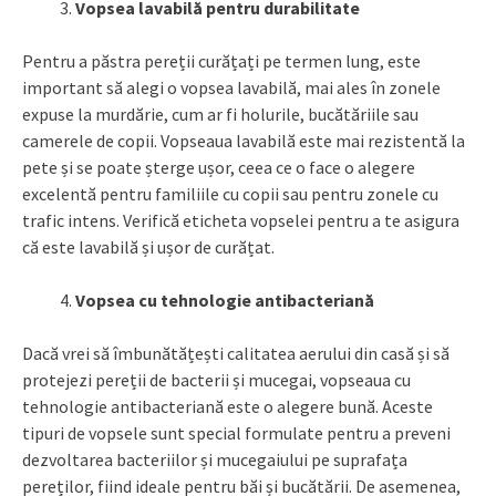
Vopsea lavabilă pentru durabilitate
Pentru a păstra pereții curățați pe termen lung, este
important să alegi o vopsea lavabilă, mai ales în zonele
expuse la murdărie, cum ar fi holurile, bucătăriile sau
camerele de copii. Vopseaua lavabilă este mai rezistentă la
pete și se poate șterge ușor, ceea ce o face o alegere
excelentă pentru familiile cu copii sau pentru zonele cu
trafic intens. Verifică eticheta vopselei pentru a te asigura
că este lavabilă și ușor de curățat.
Vopsea cu tehnologie antibacteriană
Dacă vrei să îmbunătățești calitatea aerului din casă și să
protejezi pereții de bacterii și mucegai, vopseaua cu
tehnologie antibacteriană este o alegere bună. Aceste
tipuri de vopsele sunt special formulate pentru a preveni
dezvoltarea bacteriilor și mucegaiului pe suprafața
pereților, fiind ideale pentru băi și bucătării. De asemenea,