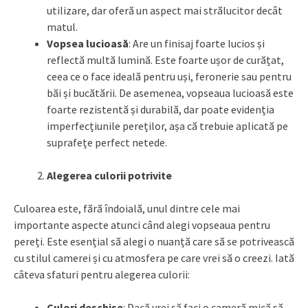
utilizare, dar oferă un aspect mai strălucitor decât
matul.
Vopsea lucioasă
: Are un finisaj foarte lucios și
reflectă multă lumină. Este foarte ușor de curățat,
ceea ce o face ideală pentru uși, feronerie sau pentru
băi și bucătării. De asemenea, vopseaua lucioasă este
foarte rezistentă și durabilă, dar poate evidenția
imperfecțiunile pereților, așa că trebuie aplicată pe
suprafețe perfect netede.
Alegerea culorii potrivite
Culoarea este, fără îndoială, unul dintre cele mai
importante aspecte atunci când alegi vopseaua pentru
pereți. Este esențial să alegi o nuanță care să se potrivească
cu stilul camerei și cu atmosfera pe care vrei să o creezi. Iată
câteva sfaturi pentru alegerea culorii:
Culori deschise
: Dacă vrei să faci o cameră mică să