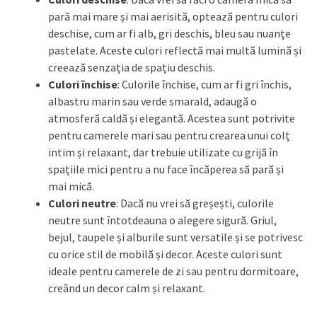
pară mai mare și mai aerisită, optează pentru culori
deschise, cum ar fi alb, gri deschis, bleu sau nuanțe
pastelate. Aceste culori reflectă mai multă lumină și
creează senzația de spațiu deschis.
Culori închise
: Culorile închise, cum ar fi gri închis,
albastru marin sau verde smarald, adaugă o
atmosferă caldă și elegantă. Acestea sunt potrivite
pentru camerele mari sau pentru crearea unui colț
intim și relaxant, dar trebuie utilizate cu grijă în
spațiile mici pentru a nu face încăperea să pară și
mai mică.
Culori neutre
: Dacă nu vrei să greșești, culorile
neutre sunt întotdeauna o alegere sigură. Griul,
bejul, taupele și alburile sunt versatile și se potrivesc
cu orice stil de mobilă și decor. Aceste culori sunt
ideale pentru camerele de zi sau pentru dormitoare,
creând un decor calm și relaxant.