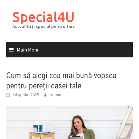
Skip
to
Special4U
content
Actualități special pentru tine
Main Menu
Cum să alegi cea mai bună vopsea
pentru pereții casei tale
24 aprilie 2025
Admin