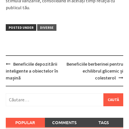
stimula vânzările, consolidând în același timp relația cu
publicul tău.
POSTED UNDER
DIVERSE
Post
Beneficiile depozitării
Beneficiile berberinei pentru
navigation
inteligente a obiectelor în
echilibrul glicemic și
mașină
colesterol
Caută
după:
POPULAR
COMMENTS
TAGS