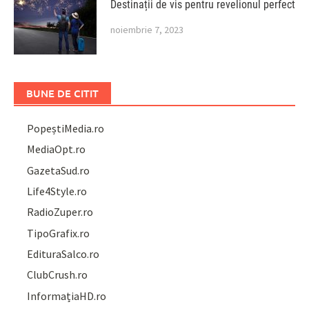
Destinații de vis pentru revelionul perfect
noiembrie 7, 2023
BUNE DE CITIT
PopeștiMedia.ro
MediaOpt.ro
GazetaSud.ro
Life4Style.ro
RadioZuper.ro
TipoGrafix.ro
EdituraSalco.ro
ClubCrush.ro
InformațiaHD.ro