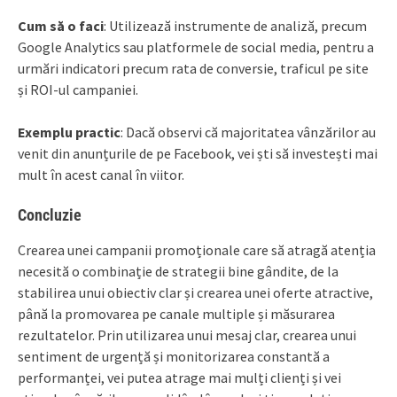
Cum să o faci
: Utilizează instrumente de analiză, precum
Google Analytics sau platformele de social media, pentru a
urmări indicatori precum rata de conversie, traficul pe site
și ROI-ul campaniei.
Exemplu practic
: Dacă observi că majoritatea vânzărilor au
venit din anunțurile de pe Facebook, vei ști să investești mai
mult în acest canal în viitor.
Concluzie
Crearea unei campanii promoționale care să atragă atenția
necesită o combinație de strategii bine gândite, de la
stabilirea unui obiectiv clar și crearea unei oferte atractive,
până la promovarea pe canale multiple și măsurarea
rezultatelor. Prin utilizarea unui mesaj clar, crearea unui
sentiment de urgență și monitorizarea constantă a
performanței, vei putea atrage mai mulți clienți și vei