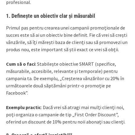
profesional.
1.
Definește un obiectiv clar și măsurabil
Primul pas pentru crearea unei campanii promoționale de
succes este să ai un obiectiv bine definit. Fie că vrei să crești
vânzările, să îți mărești baza de clienți sau să promovezi un
produs nou, este important să știi exact ce vrei să obții.
Cum să o faci
: Stabilește obiective SMART (specifice,
măsurabile, accesibile, relevante și temporale) pentru
campania ta. De exemplu, „Creșterea vânzărilor cu 20% în
următoarele două săptămâni printr-o promoție pe
Facebook”.
Exemplu practic
: Dacă vrei să atragi mai mulți clienți noi,
poți organiza o campanie de tip „First Order Discount”,
oferind un discount de 10% pentru noii abonați sau clienți.