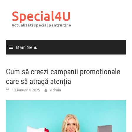
Skip
to
Special4U
content
Actualități special pentru tine
Main Menu
Cum să creezi campanii promoționale
care să atragă atenția
13 ianuarie 2025
Admin