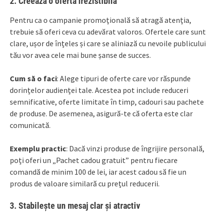
2.
Creează o ofertă irezistibilă
Pentru ca o campanie promoțională să atragă atenția,
trebuie să oferi ceva cu adevărat valoros. Ofertele care sunt
clare, ușor de înțeles și care se aliniază cu nevoile publicului
tău vor avea cele mai bune șanse de succes.
Cum să o faci
: Alege tipuri de oferte care vor răspunde
dorințelor audienței tale. Acestea pot include reduceri
semnificative, oferte limitate în timp, cadouri sau pachete
de produse. De asemenea, asigură-te că oferta este clar
comunicată.
Exemplu practic
: Dacă vinzi produse de îngrijire personală,
poți oferi un „Pachet cadou gratuit” pentru fiecare
comandă de minim 100 de lei, iar acest cadou să fie un
produs de valoare similară cu prețul reducerii.
3.
Stabilește un mesaj clar și atractiv