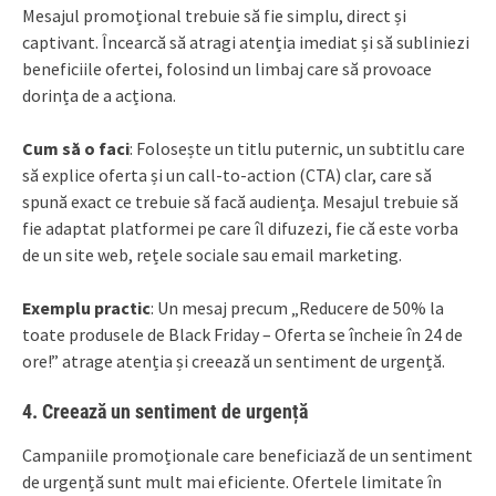
Mesajul promoțional trebuie să fie simplu, direct și
captivant. Încearcă să atragi atenția imediat și să subliniezi
beneficiile ofertei, folosind un limbaj care să provoace
dorința de a acționa.
Cum să o faci
: Folosește un titlu puternic, un subtitlu care
să explice oferta și un call-to-action (CTA) clar, care să
spună exact ce trebuie să facă audiența. Mesajul trebuie să
fie adaptat platformei pe care îl difuzezi, fie că este vorba
de un site web, rețele sociale sau email marketing.
Exemplu practic
: Un mesaj precum „Reducere de 50% la
toate produsele de Black Friday – Oferta se încheie în 24 de
ore!” atrage atenția și creează un sentiment de urgență.
4.
Creează un sentiment de urgență
Campaniile promoționale care beneficiază de un sentiment
de urgență sunt mult mai eficiente. Ofertele limitate în