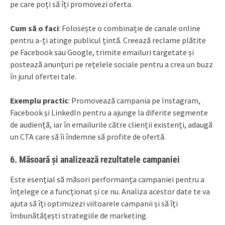
pe care poți să îți promovezi oferta.
Cum să o faci
: Folosește o combinație de canale online
pentru a-ți atinge publicul țintă. Creează reclame plătite
pe Facebook sau Google, trimite emailuri targetate și
postează anunțuri pe rețelele sociale pentru a crea un buzz
în jurul ofertei tale.
Exemplu practic
: Promovează campania pe Instagram,
Facebook și LinkedIn pentru a ajunge la diferite segmente
de audiență, iar în emailurile către clienții existenți, adaugă
un CTA care să îi îndemne să profite de ofertă.
6.
Măsoară și analizează rezultatele campaniei
Este esențial să măsori performanța campaniei pentru a
înțelege ce a funcționat și ce nu. Analiza acestor date te va
ajuta să îți optimizezi viitoarele campanii și să îți
îmbunătățești strategiile de marketing.