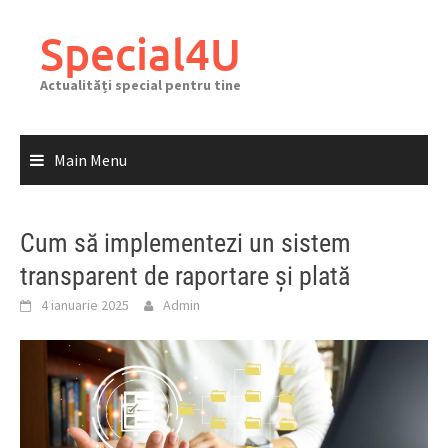
Skip
to
Special4U
content
Actualități special pentru tine
Main Menu
Cum să implementezi un sistem
transparent de raportare și plată
4 ianuarie 2025
Admin