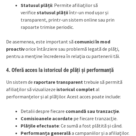
Statusul plății
: Permite afiliaților să
verifice
statusul plății
într-un mod ușor și
transparent, printr-un sistem online sau prin
rapoarte trimise periodic.
De asemenea, este important să
comunici în mod
proactiv
orice întârziere sau problemă legată de plăți,
pentru a menține încrederea în relația cu partenerii tăi.
4. Oferă acces la istoricul de plăți și performanță
Un sistem de
raportare transparent
trebuie să permită
afiliaților să vizualizeze
istoricul complet
al
performanțelor și al plăților. Acest acces poate include:
Detalii despre fiecare
comandă sau tranzacție
.
Comisioanele acordate
pe fiecare tranzacție.
Plățile efectuate
: Ce sumă a fost plătită și când.
Performanța generală
a campaniilor și a afiliaților.