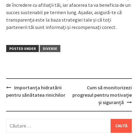
de încredere cu afiliații tăi, iar afacerea ta va beneficia de un
succes sustenabil pe termen lung. Așadar, asigură-te că
transparența este la baza strategiei tale și că toți
partenerii tăi sunt informați și recompensați corect.
POSTED UNDER
DIVERSE
Post
Importanța hidratării
Cum să monitorizezi
navigation
pentru sănătatea rinichilor
progresul pentru motivație
și siguranță
Caută
după: