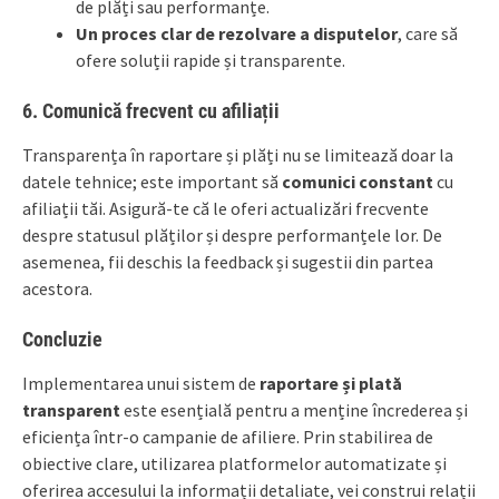
de plăți sau performanțe.
Un proces clar de rezolvare a disputelor
, care să
ofere soluții rapide și transparente.
6. Comunică frecvent cu afiliații
Transparența în raportare și plăți nu se limitează doar la
datele tehnice; este important să
comunici constant
cu
afiliații tăi. Asigură-te că le oferi actualizări frecvente
despre statusul plăților și despre performanțele lor. De
asemenea, fii deschis la feedback și sugestii din partea
acestora.
Concluzie
Implementarea unui sistem de
raportare și plată
transparent
este esențială pentru a menține încrederea și
eficiența într-o campanie de afiliere. Prin stabilirea de
obiective clare, utilizarea platformelor automatizate și
oferirea accesului la informații detaliate, vei construi relații