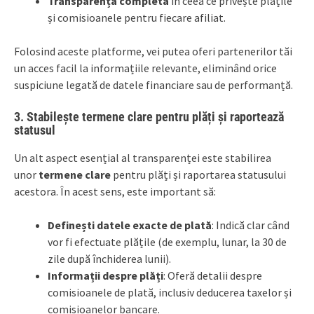
Transparența completă
în ceea ce privește plățile
și comisioanele pentru fiecare afiliat.
Folosind aceste platforme, vei putea oferi partenerilor tăi
un acces facil la informațiile relevante, eliminând orice
suspiciune legată de datele financiare sau de performanță.
3. Stabilește termene clare pentru plăți și raportează
statusul
Un alt aspect esențial al transparenței este stabilirea
unor
termene clare
pentru plăți și raportarea statusului
acestora. În acest sens, este important să:
Definești datele exacte de plată
: Indică clar când
vor fi efectuate plățile (de exemplu, lunar, la 30 de
zile după închiderea lunii).
Informații despre plăți
: Oferă detalii despre
comisioanele de plată, inclusiv deducerea taxelor și
comisioanelor bancare.