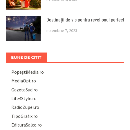
Destinații de vis pentru revelionul perfect
noiembrie 7, 2023
BUNE DE CITIT
PopeștiMedia.ro
MediaOpt.ro
GazetaSud.ro
Life4Style.ro
RadioZuper.ro
TipoGrafix.ro
EdituraSalco.ro