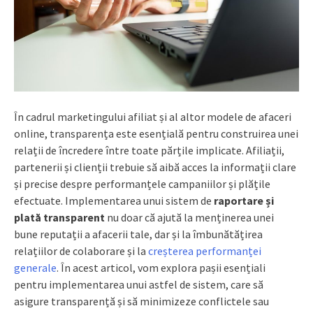
În cadrul marketingului afiliat și al altor modele de afaceri
online, transparența este esențială pentru construirea unei
relații de încredere între toate părțile implicate. Afiliații,
partenerii și clienții trebuie să aibă acces la informații clare
și precise despre performanțele campaniilor și plățile
efectuate. Implementarea unui sistem de
raportare și
plată transparent
nu doar că ajută la menținerea unei
bune reputații a afacerii tale, dar și la îmbunătățirea
relațiilor de colaborare și la
creșterea performanței
generale
. În acest articol, vom explora pașii esențiali
pentru implementarea unui astfel de sistem, care să
asigure transparență și să minimizeze conflictele sau