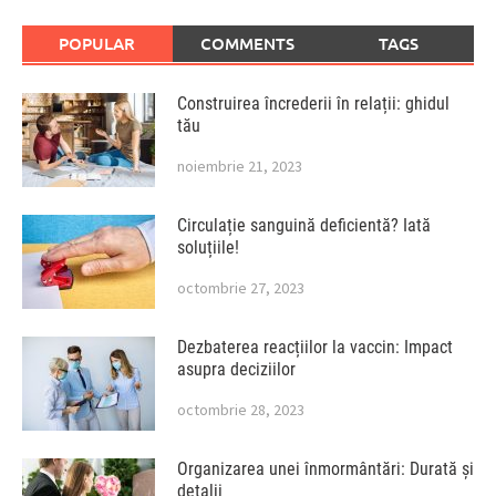
POPULAR
COMMENTS
TAGS
Construirea încrederii în relații: ghidul
tău
noiembrie 21, 2023
Circulație sanguină deficientă? Iată
soluțiile!
octombrie 27, 2023
Dezbaterea reacțiilor la vaccin: Impact
asupra deciziilor
octombrie 28, 2023
Organizarea unei înmormântări: Durată și
detalii