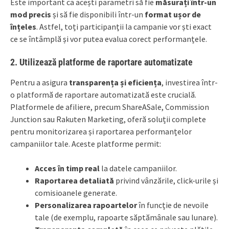
Este important ca acești parametri să fie
măsurați într-un
mod precis
și să fie disponibili într-un
format ușor de
înțeles
. Astfel, toți participanții la campanie vor ști exact
ce se întâmplă și vor putea evalua corect performanțele.
2. Utilizează platforme de raportare automatizate
Pentru a asigura
transparența și eficiența
, investirea într-
o platformă de raportare automatizată este crucială.
Platformele de afiliere, precum ShareASale, Commission
Junction sau Rakuten Marketing, oferă soluții complete
pentru monitorizarea și raportarea performanțelor
campaniilor tale. Aceste platforme permit:
Acces în timp real
la datele campaniilor.
Raportarea detaliată
privind vânzările, click-urile și
comisioanele generate.
Personalizarea rapoartelor
în funcție de nevoile
tale (de exemplu, rapoarte săptămânale sau lunare).