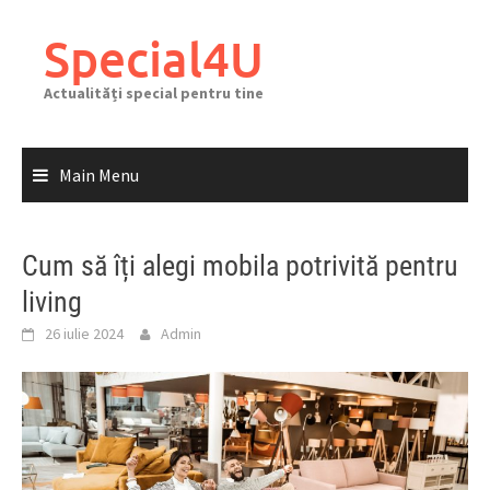
Skip
to
Special4U
content
Actualități special pentru tine
Main Menu
Cum să îți alegi mobila potrivită pentru
living
26 iulie 2024
Admin