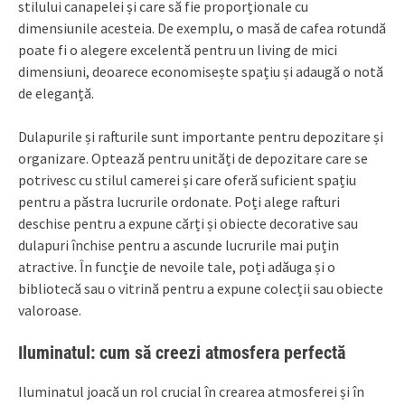
stilului canapelei și care să fie proporționale cu
dimensiunile acesteia. De exemplu, o masă de cafea rotundă
poate fi o alegere excelentă pentru un living de mici
dimensiuni, deoarece economisește spațiu și adaugă o notă
de eleganță.
Dulapurile și rafturile sunt importante pentru depozitare și
organizare. Optează pentru unități de depozitare care se
potrivesc cu stilul camerei și care oferă suficient spațiu
pentru a păstra lucrurile ordonate. Poți alege rafturi
deschise pentru a expune cărți și obiecte decorative sau
dulapuri închise pentru a ascunde lucrurile mai puțin
atractive. În funcție de nevoile tale, poți adăuga și o
bibliotecă sau o vitrină pentru a expune colecții sau obiecte
valoroase.
Iluminatul: cum să creezi atmosfera perfectă
Iluminatul joacă un rol crucial în crearea atmosferei și în