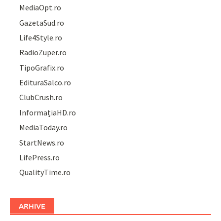
MediaOpt.ro
GazetaSud.ro
Life4Style.ro
RadioZuper.ro
TipoGrafix.ro
EdituraSalco.ro
ClubCrush.ro
InformațiaHD.ro
MediaToday.ro
StartNews.ro
LifePress.ro
QualityTime.ro
ARHIVE