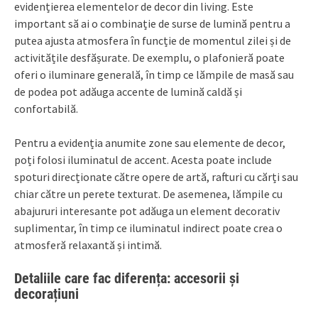
evidențierea elementelor de decor din living. Este
important să ai o combinație de surse de lumină pentru a
putea ajusta atmosfera în funcție de momentul zilei și de
activitățile desfășurate. De exemplu, o plafonieră poate
oferi o iluminare generală, în timp ce lămpile de masă sau
de podea pot adăuga accente de lumină caldă și
confortabilă.
Pentru a evidenția anumite zone sau elemente de decor,
poți folosi iluminatul de accent. Acesta poate include
spoturi direcționate către opere de artă, rafturi cu cărți sau
chiar către un perete texturat. De asemenea, lămpile cu
abajururi interesante pot adăuga un element decorativ
suplimentar, în timp ce iluminatul indirect poate crea o
atmosferă relaxantă și intimă.
Detaliile care fac diferența: accesorii și
decorațiuni