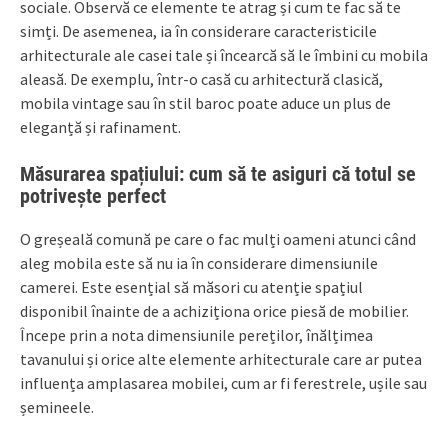
sociale. Observă ce elemente te atrag și cum te fac să te
simți. De asemenea, ia în considerare caracteristicile
arhitecturale ale casei tale și încearcă să le îmbini cu mobila
aleasă. De exemplu, într-o casă cu arhitectură clasică,
mobila vintage sau în stil baroc poate aduce un plus de
eleganță și rafinament.
Măsurarea spațiului: cum să te asiguri că totul se
potrivește perfect
O greșeală comună pe care o fac mulți oameni atunci când
aleg mobila este să nu ia în considerare dimensiunile
camerei. Este esențial să măsori cu atenție spațiul
disponibil înainte de a achiziționa orice piesă de mobilier.
Începe prin a nota dimensiunile pereților, înălțimea
tavanului și orice alte elemente arhitecturale care ar putea
influența amplasarea mobilei, cum ar fi ferestrele, ușile sau
șemineele.