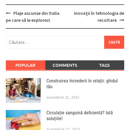
Post
Plaje ascunse din Italia
Inovații în tehnologia de
navigation
pe care să le explorezi
recoltare
Caută
după:
POPULAR
COMMENTS
TAGS
Construirea încrederii în relații: ghidul
tău
noiembrie 21, 2023
Circulație sanguină deficientă? Iată
soluțiile!
octombrie 27, 2023