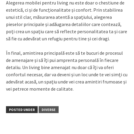
Alegerea mobilei pentru living nu este doar o chestiune de
estetică, ci și de funcționalitate și confort. Prin stabilirea
unui stil clar, măsurarea atentă a spațiului, alegerea
pieselor principale și adăugarea detaliilor care contează,
poți crea un spațiu care să reflecte personalitatea ta și care
să fie cu adevărat un refugiu pentru tine și cei dragi.
În final, amintirea principală este să te bucuri de procesul
de amenajare și să îți pui amprenta personală în fiecare
detaliu. Un living bine amenajat nu doar că îți va oferi
confortul necesar, dar va deveni și un loc unde te vei simți cu
adevărat acasă, un spațiu unde vei crea amintiri frumoase și
vei petrece momente de calitate.
POSTED UNDER
DIVERSE