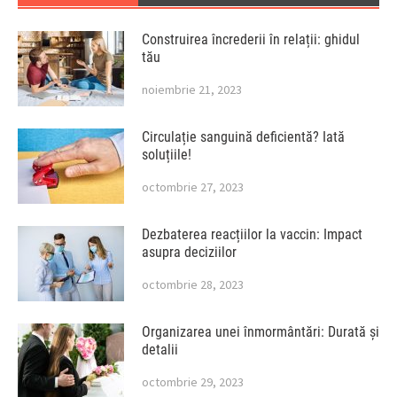
Construirea încrederii în relații: ghidul
tău
noiembrie 21, 2023
Circulație sanguină deficientă? Iată
soluțiile!
octombrie 27, 2023
Dezbaterea reacțiilor la vaccin: Impact
asupra deciziilor
octombrie 28, 2023
Organizarea unei înmormântări: Durată și
detalii
octombrie 29, 2023