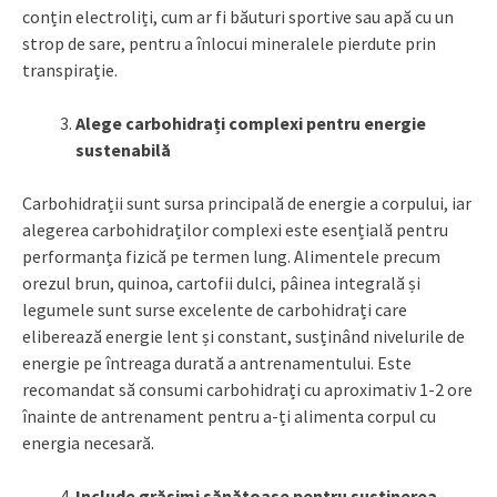
conțin electroliți, cum ar fi băuturi sportive sau apă cu un
strop de sare, pentru a înlocui mineralele pierdute prin
transpirație.
Alege carbohidrați complexi pentru energie
sustenabilă
Carbohidrații sunt sursa principală de energie a corpului, iar
alegerea carbohidraților complexi este esențială pentru
performanța fizică pe termen lung. Alimentele precum
orezul brun, quinoa, cartofii dulci, pâinea integrală și
legumele sunt surse excelente de carbohidrați care
eliberează energie lent și constant, susținând nivelurile de
energie pe întreaga durată a antrenamentului. Este
recomandat să consumi carbohidrați cu aproximativ 1-2 ore
înainte de antrenament pentru a-ți alimenta corpul cu
energia necesară.
Include grăsimi sănătoase pentru susținerea