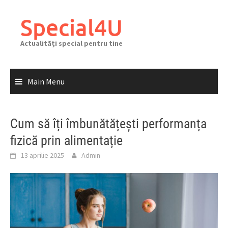
Skip
to
Special4U
content
Actualități special pentru tine
Main Menu
Cum să îți îmbunătățești performanța
fizică prin alimentație
13 aprilie 2025
Admin