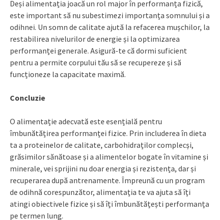
Deși alimentația joacă un rol major în performanța fizică,
este important să nu subestimezi importanța somnului și a
odihnei. Un somn de calitate ajută la refacerea mușchilor, la
restabilirea nivelurilor de energie și la optimizarea
performanței generale. Asigură-te că dormi suficient
pentru a permite corpului tău să se recupereze și să
funcționeze la capacitate maximă.
Concluzie
O alimentație adecvată este esențială pentru
îmbunătățirea performanței fizice. Prin includerea în dieta
ta a proteinelor de calitate, carbohidraților complecși,
grăsimilor sănătoase și a alimentelor bogate în vitamine și
minerale, vei sprijini nu doar energia și rezistența, dar și
recuperarea după antrenamente. Împreună cu un program
de odihnă corespunzător, alimentația te va ajuta să îți
atingi obiectivele fizice și să îți îmbunătățești performanța
pe termen lung.