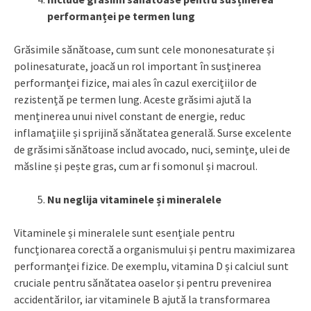
performanței pe termen lung
Grăsimile sănătoase, cum sunt cele mononesaturate și
polinesaturate, joacă un rol important în susținerea
performanței fizice, mai ales în cazul exercițiilor de
rezistență pe termen lung. Aceste grăsimi ajută la
menținerea unui nivel constant de energie, reduc
inflamațiile și sprijină sănătatea generală. Surse excelente
de grăsimi sănătoase includ avocado, nuci, semințe, ulei de
măsline și pește gras, cum ar fi somonul și macroul.
Nu neglija vitaminele și mineralele
Vitaminele și mineralele sunt esențiale pentru
funcționarea corectă a organismului și pentru maximizarea
performanței fizice. De exemplu, vitamina D și calciul sunt
cruciale pentru sănătatea oaselor și pentru prevenirea
accidentărilor, iar vitaminele B ajută la transformarea