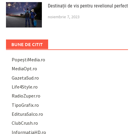
Destinații de vis pentru revelionul perfect
noiembrie 7, 2023
BUNE DE CITIT
PopeștiMedia.ro
MediaOpt.ro
GazetaSud.ro
Life4Style.ro
RadioZuper.ro
TipoGrafix.ro
EdituraSalco.ro
ClubCrush.ro
InformațiaHD.ro