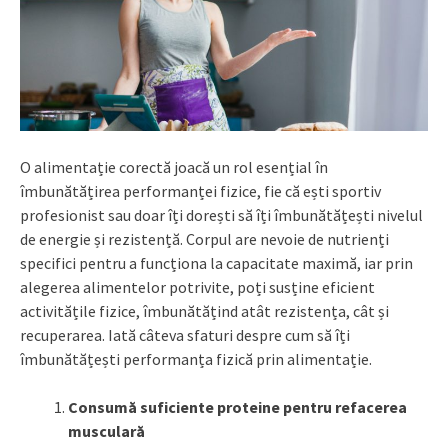
O alimentație corectă joacă un rol esențial în
îmbunătățirea performanței fizice, fie că ești sportiv
profesionist sau doar îți dorești să îți îmbunătățești nivelul
de energie și rezistență. Corpul are nevoie de nutrienți
specifici pentru a funcționa la capacitate maximă, iar prin
alegerea alimentelor potrivite, poți susține eficient
activitățile fizice, îmbunătățind atât rezistența, cât și
recuperarea. Iată câteva sfaturi despre cum să îți
îmbunătățești performanța fizică prin alimentație.
Consumă suficiente proteine pentru refacerea
musculară