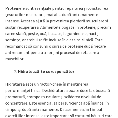
Proteinele sunt esențiale pentru repararea și construirea
țesuturilor musculare, mai ales după antrenamente
intense. Acestea ajută la prevenirea pierderii musculare și
susțin recuperarea. Alimentele bogate în proteine, precum
carne slabă, pește, ouă, lactate, leguminoase, nuci și
semințe, ar trebui să fie incluse în dieta ta zilnică. Este
recomandat să consumi o sursă de proteine după fiecare
antrenament pentru a sprijini procesul de refacere a
mușchilor.
Hidratează-te corespunzător
Hidratarea este un factor-cheie în menținerea
performanței fizice. Deshidratarea poate duce la oboseală
prematură, crampe musculare și scăderea nivelului de
concentrare. Este esențial să bei suficientă apă înainte, în
timpul și după antrenamente. De asemenea, în timpul
exercițiilor intense, este important să consumi băuturi care