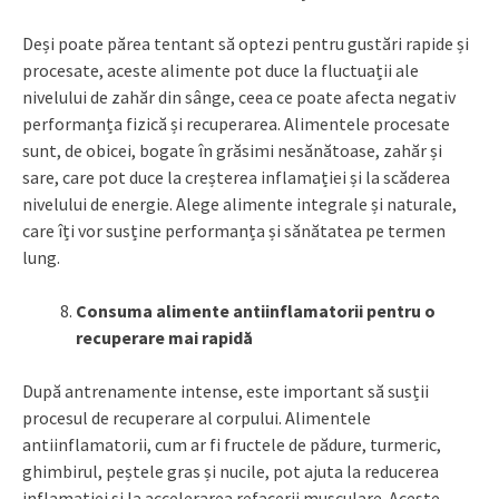
Deși poate părea tentant să optezi pentru gustări rapide și
procesate, aceste alimente pot duce la fluctuații ale
nivelului de zahăr din sânge, ceea ce poate afecta negativ
performanța fizică și recuperarea. Alimentele procesate
sunt, de obicei, bogate în grăsimi nesănătoase, zahăr și
sare, care pot duce la creșterea inflamației și la scăderea
nivelului de energie. Alege alimente integrale și naturale,
care îți vor susține performanța și sănătatea pe termen
lung.
Consuma alimente antiinflamatorii pentru o
recuperare mai rapidă
După antrenamente intense, este important să susții
procesul de recuperare al corpului. Alimentele
antiinflamatorii, cum ar fi fructele de pădure, turmeric,
ghimbirul, peștele gras și nucile, pot ajuta la reducerea
inflamației și la accelerarea refacerii musculare. Aceste