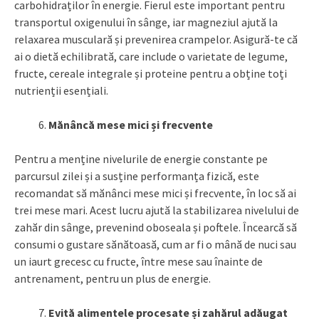
carbohidraților în energie. Fierul este important pentru
transportul oxigenului în sânge, iar magneziul ajută la
relaxarea musculară și prevenirea crampelor. Asigură-te că
ai o dietă echilibrată, care include o varietate de legume,
fructe, cereale integrale și proteine pentru a obține toți
nutrienții esențiali.
Mănâncă mese mici și frecvente
Pentru a menține nivelurile de energie constante pe
parcursul zilei și a susține performanța fizică, este
recomandat să mănânci mese mici și frecvente, în loc să ai
trei mese mari. Acest lucru ajută la stabilizarea nivelului de
zahăr din sânge, prevenind oboseala și poftele. Încearcă să
consumi o gustare sănătoasă, cum ar fi o mână de nuci sau
un iaurt grecesc cu fructe, între mese sau înainte de
antrenament, pentru un plus de energie.
Evită alimentele procesate și zahărul adăugat