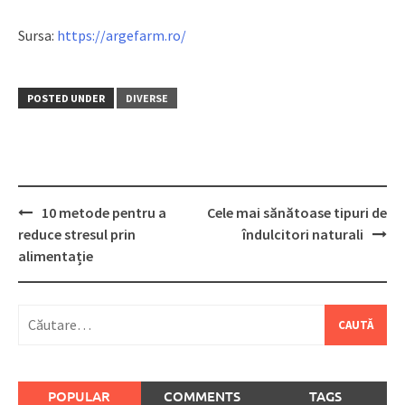
Sursa:
https://argefarm.ro/
POSTED UNDER
DIVERSE
Post
10 metode pentru a
Cele mai sănătoase tipuri de
navigation
reduce stresul prin
îndulcitori naturali
alimentație
Caută
după:
POPULAR
COMMENTS
TAGS