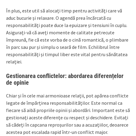
În plus, este util să alocați timp pentru activități care vă
aduc bucurie și relaxare. O agendă prea încărcată cu
responsabilități poate duce la epuizare și tensiuni în cuplu.
Asigurați-vă că aveți momente de calitate petrecute
împreună, fie că este vorba de o cină romantică, o plimbare
în parc sau pur și simplu o seară de film. Echilibrul între
responsabilități și timpul liber este vital pentru sănătatea
relației.
Gestionarea conflictelor: abordarea diferențelor
de opinie
Chiar și în cele mai armonioase relații, pot apărea conflicte
legate de împărțirea responsabilităților. Este normal ca
fiecare să aibă propriile opinii și abordări. Important este să
gestionați aceste diferențe cu respect și deschidere. Evitați
să cădeți în capcana reproșurilor sau a acuzațiilor, deoarece
acestea pot escalada rapid într-un conflict major.