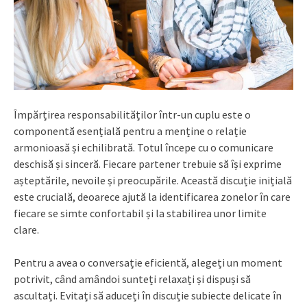
Împărțirea responsabilităților într-un cuplu este o
componentă esențială pentru a menține o relație
armonioasă și echilibrată. Totul începe cu o comunicare
deschisă și sinceră. Fiecare partener trebuie să își exprime
așteptările, nevoile și preocupările. Această discuție inițială
este crucială, deoarece ajută la identificarea zonelor în care
fiecare se simte confortabil și la stabilirea unor limite
clare.
Pentru a avea o conversație eficientă, alegeți un moment
potrivit, când amândoi sunteți relaxați și dispuși să
ascultați. Evitați să aduceți în discuție subiecte delicate în