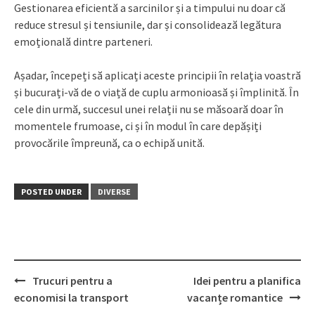
Gestionarea eficientă a sarcinilor și a timpului nu doar că
reduce stresul și tensiunile, dar și consolidează legătura
emoțională dintre parteneri.
Așadar, începeți să aplicați aceste principii în relația voastră
și bucurați-vă de o viață de cuplu armonioasă și împlinită. În
cele din urmă, succesul unei relații nu se măsoară doar în
momentele frumoase, ci și în modul în care depășiți
provocările împreună, ca o echipă unită.
POSTED UNDER
DIVERSE
Post
Trucuri pentru a
Idei pentru a planifica
navigation
economisi la transport
vacanțe romantice