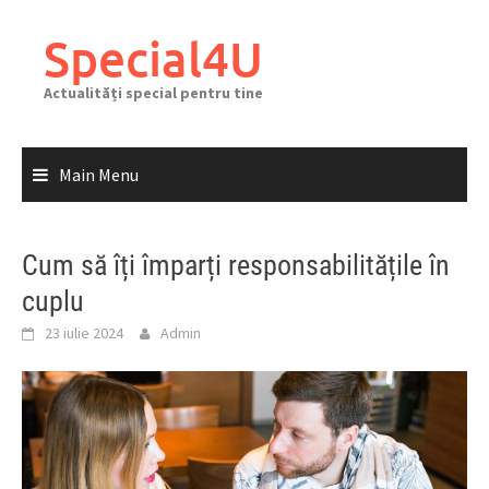
Skip
to
Special4U
content
Actualități special pentru tine
Main Menu
Cum să îți împarți responsabilitățile în
cuplu
23 iulie 2024
Admin