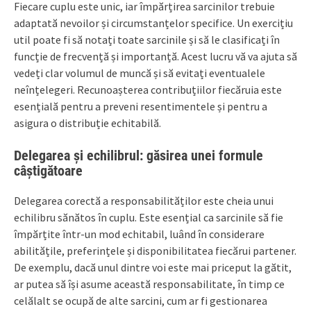
Fiecare cuplu este unic, iar împărțirea sarcinilor trebuie
adaptată nevoilor și circumstanțelor specifice. Un exercițiu
util poate fi să notați toate sarcinile și să le clasificați în
funcție de frecvență și importanță. Acest lucru vă va ajuta să
vedeți clar volumul de muncă și să evitați eventualele
neînțelegeri. Recunoașterea contribuțiilor fiecăruia este
esențială pentru a preveni resentimentele și pentru a
asigura o distribuție echitabilă.
Delegarea și echilibrul: găsirea unei formule
câștigătoare
Delegarea corectă a responsabilităților este cheia unui
echilibru sănătos în cuplu. Este esențial ca sarcinile să fie
împărțite într-un mod echitabil, luând în considerare
abilitățile, preferințele și disponibilitatea fiecărui partener.
De exemplu, dacă unul dintre voi este mai priceput la gătit,
ar putea să își asume această responsabilitate, în timp ce
celălalt se ocupă de alte sarcini, cum ar fi gestionarea