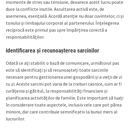
momente de stres sau tensiune, deoarece acest lucru poate
duce la conflicte inutile. Ascultarea activă este, de
asemenea, esențială. Acordă atenție nu doar cuvintelor, ci și
tonului și limbajului corporal al partenerului. Înțelegerea
reciprocă este primul pas spre împărțirea corectă a
responsabilităților.
Identificarea și recunoașterea sarcinilor
Odată ce ați stabilit o bază de comunicare, următorul pas
este să identificați și să recunoașteți toate sarcinile
necesare pentru gestionarea unei gospodării și a vieții de zi
cu zi. Aceste sarcini pot varia de la treburi casnice, cum ar fi
curățenia și gătitul, la responsabilități financiare și
planificarea activităților de familie. Este important să luați
în considerare toate aspectele, inclusiv cele care pot părea
minore, dar care contribuie semnificativ la bunul mers al
lucrurilor.