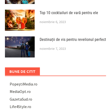
Top 10 cocktailuri de vară pentru ele
noiembrie 6, 2023
Destinații de vis pentru revelionul perfect
noiembrie 7, 2023
BUNE DE CITIT
PopeștiMedia.ro
MediaOpt.ro
GazetaSud.ro
Life4Style.ro