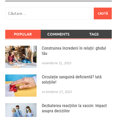
Caută
după:
POPULAR
COMMENTS
TAGS
Construirea încrederii în relații: ghidul
tău
noiembrie 21, 2023
Circulație sanguină deficientă? Iată
soluțiile!
octombrie 27, 2023
Dezbaterea reacțiilor la vaccin: Impact
asupra deciziilor