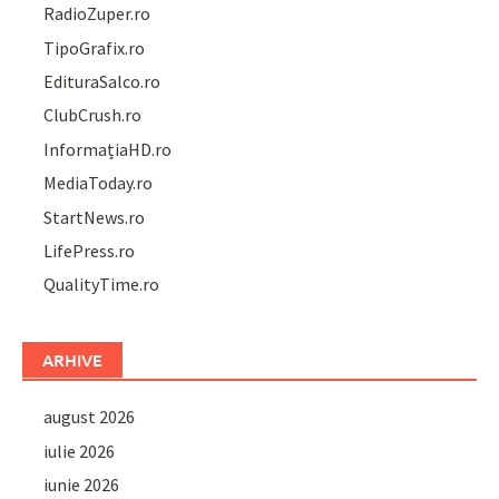
RadioZuper.ro
TipoGrafix.ro
EdituraSalco.ro
ClubCrush.ro
InformațiaHD.ro
MediaToday.ro
StartNews.ro
LifePress.ro
QualityTime.ro
ARHIVE
august 2026
iulie 2026
iunie 2026