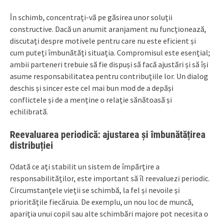
În schimb, concentrați-vă pe găsirea unor soluții
constructive. Dacă un anumit aranjament nu funcționează,
discutați despre motivele pentru care nu este eficient și
cum puteți îmbunătăți situația. Compromisul este esențial;
ambii parteneri trebuie să fie dispuși să facă ajustări și să își
asume responsabilitatea pentru contribuțiile lor. Un dialog
deschis și sincer este cel mai bun mod de a depăși
conflictele și de a menține o relație sănătoasă și
echilibrată.
Reevaluarea periodică: ajustarea și îmbunătățirea
distribuției
Odată ce ați stabilit un sistem de împărțire a
responsabilităților, este important să îl reevaluezi periodic.
Circumstanțele vieții se schimbă, la fel și nevoile și
prioritățile fiecăruia. De exemplu, un nou loc de muncă,
apariția unui copil sau alte schimbări majore pot necesita o