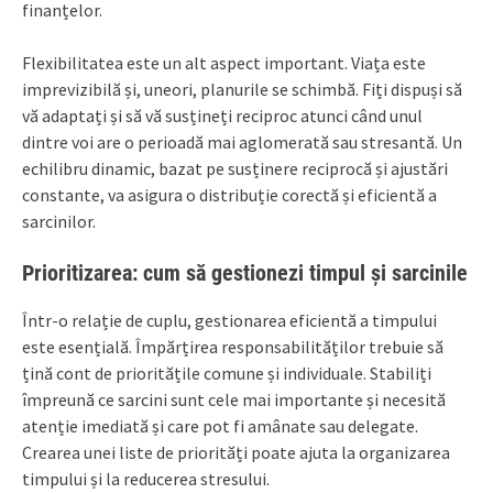
finanțelor.
Flexibilitatea este un alt aspect important. Viața este
imprevizibilă și, uneori, planurile se schimbă. Fiți dispuși să
vă adaptați și să vă susțineți reciproc atunci când unul
dintre voi are o perioadă mai aglomerată sau stresantă. Un
echilibru dinamic, bazat pe susținere reciprocă și ajustări
constante, va asigura o distribuție corectă și eficientă a
sarcinilor.
Prioritizarea: cum să gestionezi timpul și sarcinile
Într-o relație de cuplu, gestionarea eficientă a timpului
este esențială. Împărțirea responsabilităților trebuie să
țină cont de prioritățile comune și individuale. Stabiliți
împreună ce sarcini sunt cele mai importante și necesită
atenție imediată și care pot fi amânate sau delegate.
Crearea unei liste de priorități poate ajuta la organizarea
timpului și la reducerea stresului.