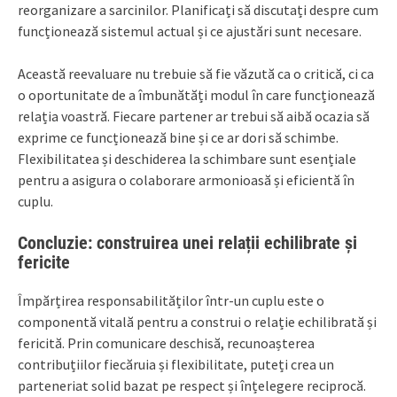
reorganizare a sarcinilor. Planificați să discutați despre cum
funcționează sistemul actual și ce ajustări sunt necesare.
Această reevaluare nu trebuie să fie văzută ca o critică, ci ca
o oportunitate de a îmbunătăți modul în care funcționează
relația voastră. Fiecare partener ar trebui să aibă ocazia să
exprime ce funcționează bine și ce ar dori să schimbe.
Flexibilitatea și deschiderea la schimbare sunt esențiale
pentru a asigura o colaborare armonioasă și eficientă în
cuplu.
Concluzie: construirea unei relații echilibrate și
fericite
Împărțirea responsabilităților într-un cuplu este o
componentă vitală pentru a construi o relație echilibrată și
fericită. Prin comunicare deschisă, recunoașterea
contribuțiilor fiecăruia și flexibilitate, puteți crea un
parteneriat solid bazat pe respect și înțelegere reciprocă.