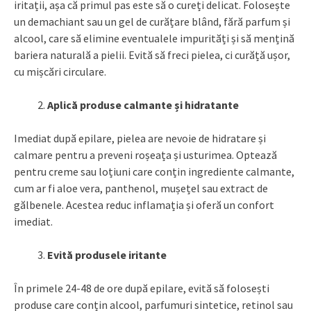
iritații, așa că primul pas este să o cureți delicat. Folosește
un demachiant sau un gel de curățare blând, fără parfum și
alcool, care să elimine eventualele impurități și să mențină
bariera naturală a pielii. Evită să freci pielea, ci curăță ușor,
cu mișcări circulare.
Aplică produse calmante și hidratante
Imediat după epilare, pielea are nevoie de hidratare și
calmare pentru a preveni roșeața și usturimea. Optează
pentru creme sau loțiuni care conțin ingrediente calmante,
cum ar fi aloe vera, panthenol, mușețel sau extract de
gălbenele. Acestea reduc inflamația și oferă un confort
imediat.
Evită produsele iritante
În primele 24-48 de ore după epilare, evită să folosești
produse care conțin alcool, parfumuri sintetice, retinol sau