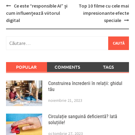
Post
Ce este “responsible AI” și
Top 10 filme cu cele mai
navigation
cum influențează viitorul
impresionante efecte
digital
speciale
Caută
după:
POPULAR
COMMENTS
TAGS
Construirea încrederii în relații: ghidul
tău
noiembrie 21, 2023
Circulație sanguină deficientă? Iată
soluțiile!
octombrie 27, 2023