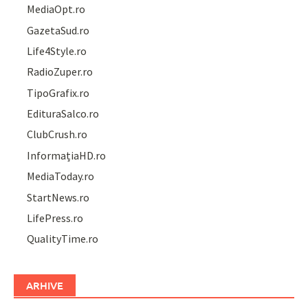
MediaOpt.ro
GazetaSud.ro
Life4Style.ro
RadioZuper.ro
TipoGrafix.ro
EdituraSalco.ro
ClubCrush.ro
InformațiaHD.ro
MediaToday.ro
StartNews.ro
LifePress.ro
QualityTime.ro
ARHIVE