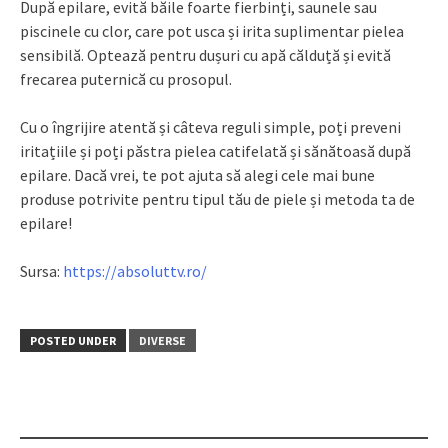
După epilare, evită băile foarte fierbinți, saunele sau
piscinele cu clor, care pot usca și irita suplimentar pielea
sensibilă. Optează pentru dușuri cu apă călduță și evită
frecarea puternică cu prosopul.
Cu o îngrijire atentă și câteva reguli simple, poți preveni
iritațiile și poți păstra pielea catifelată și sănătoasă după
epilare. Dacă vrei, te pot ajuta să alegi cele mai bune
produse potrivite pentru tipul tău de piele și metoda ta de
epilare!
Sursa:
https://absoluttv.ro/
POSTED UNDER
DIVERSE