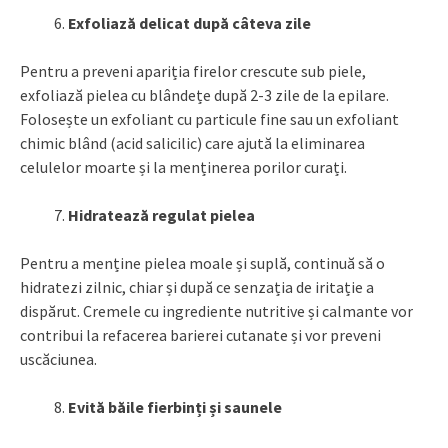
Exfoliază delicat după câteva zile
Pentru a preveni apariția firelor crescute sub piele,
exfoliază pielea cu blândețe după 2-3 zile de la epilare.
Folosește un exfoliant cu particule fine sau un exfoliant
chimic blând (acid salicilic) care ajută la eliminarea
celulelor moarte și la menținerea porilor curați.
Hidratează regulat pielea
Pentru a menține pielea moale și suplă, continuă să o
hidratezi zilnic, chiar și după ce senzația de iritație a
dispărut. Cremele cu ingrediente nutritive și calmante vor
contribui la refacerea barierei cutanate și vor preveni
uscăciunea.
Evită băile fierbinți și saunele