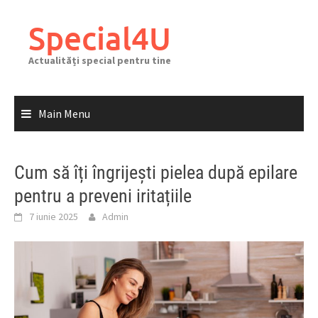
Skip
to
Special4U
content
Actualități special pentru tine
Main Menu
Cum să îți îngrijești pielea după epilare
pentru a preveni iritațiile
7 iunie 2025
Admin