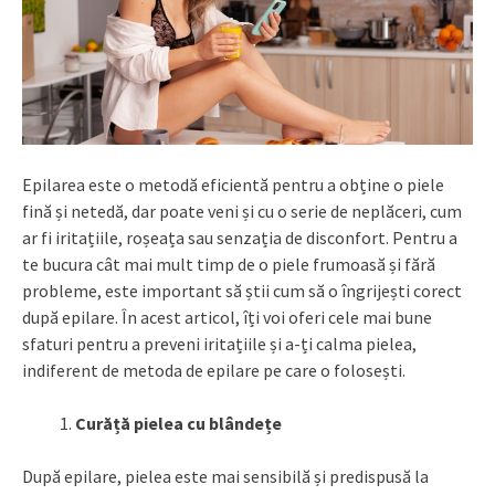
Epilarea este o metodă eficientă pentru a obține o piele
fină și netedă, dar poate veni și cu o serie de neplăceri, cum
ar fi iritațiile, roșeața sau senzația de disconfort. Pentru a
te bucura cât mai mult timp de o piele frumoasă și fără
probleme, este important să știi cum să o îngrijești corect
după epilare. În acest articol, îți voi oferi cele mai bune
sfaturi pentru a preveni iritațiile și a-ți calma pielea,
indiferent de metoda de epilare pe care o folosești.
Curăță pielea cu blândețe
După epilare, pielea este mai sensibilă și predispusă la