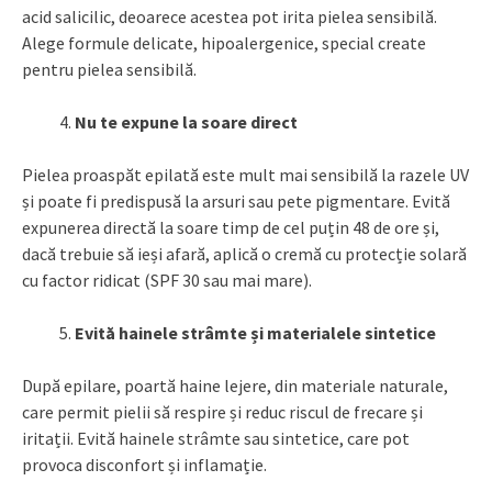
acid salicilic, deoarece acestea pot irita pielea sensibilă.
Alege formule delicate, hipoalergenice, special create
pentru pielea sensibilă.
Nu te expune la soare direct
Pielea proaspăt epilată este mult mai sensibilă la razele UV
și poate fi predispusă la arsuri sau pete pigmentare. Evită
expunerea directă la soare timp de cel puțin 48 de ore și,
dacă trebuie să ieși afară, aplică o cremă cu protecție solară
cu factor ridicat (SPF 30 sau mai mare).
Evită hainele strâmte și materialele sintetice
După epilare, poartă haine lejere, din materiale naturale,
care permit pielii să respire și reduc riscul de frecare și
iritații. Evită hainele strâmte sau sintetice, care pot
provoca disconfort și inflamație.