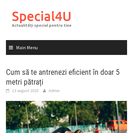
Skip
to
Special4U
content
Actualități special pentru tine
Main Menu
Cum să te antrenezi eficient în doar 5
metri pătrați
13 august 2025
Admin