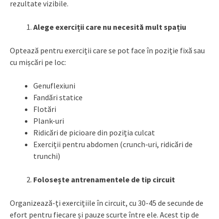
rezultate vizibile.
Alege exerciții care nu necesită mult spațiu
Optează pentru exerciții care se pot face în poziție fixă sau
cu mișcări pe loc:
Genuflexiuni
Fandări statice
Flotări
Plank-uri
Ridicări de picioare din poziția culcat
Exerciții pentru abdomen (crunch-uri, ridicări de
trunchi)
Folosește antrenamentele de tip circuit
Organizează-ți exercițiile în circuit, cu 30-45 de secunde de
efort pentru fiecare și pauze scurte între ele. Acest tip de