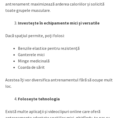
antrenament maximizează arderea caloriilor și solicită
toate grupele musculare.
Investește în echipamente mici și versatile
Dacă spațiul permite, poți folosi:
Benzile elastice pentru rezistență
Ganterele mici
Minge medicinală
Coarda de sărit
Acestea îți vor diversifica antrenamentul fără să ocupe mult
loc.
Folosește tehnologia
Există multe aplicații și videoclipuri online care oferă
antrenamente adaptate spațiilor mici, ghidându-te pas cu