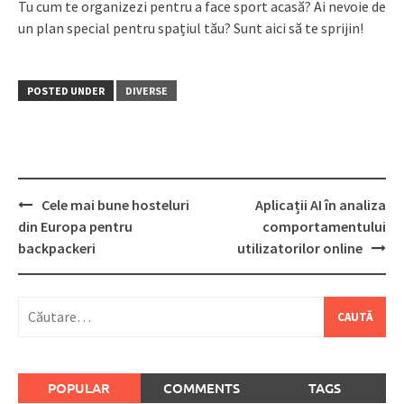
Tu cum te organizezi pentru a face sport acasă? Ai nevoie de
un plan special pentru spațiul tău? Sunt aici să te sprijin!
POSTED UNDER
DIVERSE
Post
Cele mai bune hosteluri
Aplicații AI în analiza
navigation
din Europa pentru
comportamentului
backpackeri
utilizatorilor online
Caută
după:
POPULAR
COMMENTS
TAGS