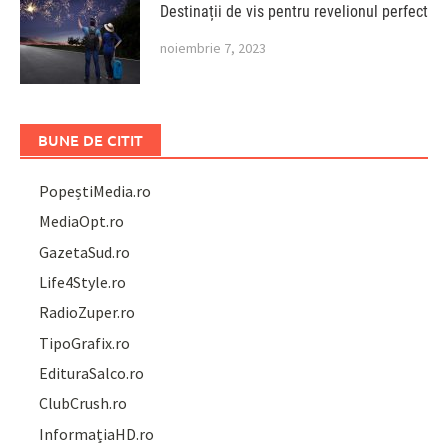
Destinații de vis pentru revelionul perfect
noiembrie 7, 2023
BUNE DE CITIT
PopeștiMedia.ro
MediaOpt.ro
GazetaSud.ro
Life4Style.ro
RadioZuper.ro
TipoGrafix.ro
EdituraSalco.ro
ClubCrush.ro
InformațiaHD.ro