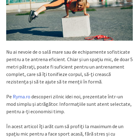
Nu ai nevoie de o sală mare sau de echipamente sofisticate
pentru a te antrena eficient. Chiar și un spațiu mic, de doar 5
metri pătrați, poate fi suficient pentru un antrenament
complet, care să îți tonifieze corpul, să-ți crească
rezistența și să te ajute să te menții în formă.
Pe
Ryma.ro
descoperi zilnic idei noi, prezentate într-un
mod simplu și atrăgător. Informațiile sunt atent selectate,
pentru a-ți economisi timp.
În acest articol îți arăt cum să profiți la maximum de un
spațiu mic pentru a face sport acasă, fără stres și cu