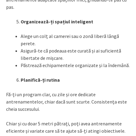
pas.
Organizează-ți spațiul inteligent
Alege un colț al camerei sau o zonă liberă lângă
perete.
Asigură-te că podeaua este curată și ai suficientă
libertate de mișcare.
Păstrează echipamentele organizate și la îndemână.
Planifică-ți rutina
Fă-ți un program clar, cu zile și ore dedicate
antrenamentelor, chiar dacă sunt scurte. Consistența este
cheia succesului.
Chiar și cu doar 5 metri pătrați, poți avea antrenamente
eficiente și variate care să te ajute să-ți atingi obiectivele.