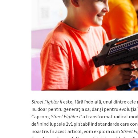
Street Fighter II
este, fără îndoială, unul dintre cele
nu doar pentru generația sa, dar și pentru evoluția î
Capcom,
Street Fighter II
a transformat radical modul
definind luptele 1v1 și stabilind standarde care con
noastre. În acest articol, vom explora cum
Street Fi