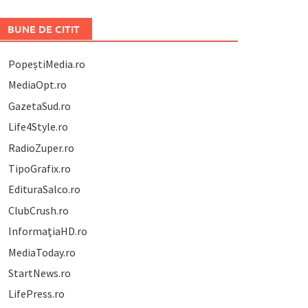
BUNE DE CITIT
PopeștiMedia.ro
MediaOpt.ro
GazetaSud.ro
Life4Style.ro
RadioZuper.ro
TipoGrafix.ro
EdituraSalco.ro
ClubCrush.ro
InformațiaHD.ro
MediaToday.ro
StartNews.ro
LifePress.ro