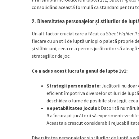
consolidând această formulă ca standard pentru toa
2.
Diversitatea personajelor și stilurilor de lupt
Un alt factor crucial care a făcut ca
Street Fighter II
s
fiecare cu un stil de luptă unic și o paletă proprie 
și slăbiciuni, ceea ce a permis jucătorilor să aleagă 
strategiilor de joc.
Ce a adus acest lucru la genul de lupte 1v1:
Strategii personalizate:
Jucătorii nu doar 
eficient împotriva diverselor stiluri de luptă
deschidea o lume de posibile strategii, ceea 
Repetabilitatea jocului:
Datorită numărului
II
a încurajat jucătorii să experimenteze diferi
Aceasta a crescut considerabil rejucabilitate
Diversitatea personajelor și stilurilor de luptă a 