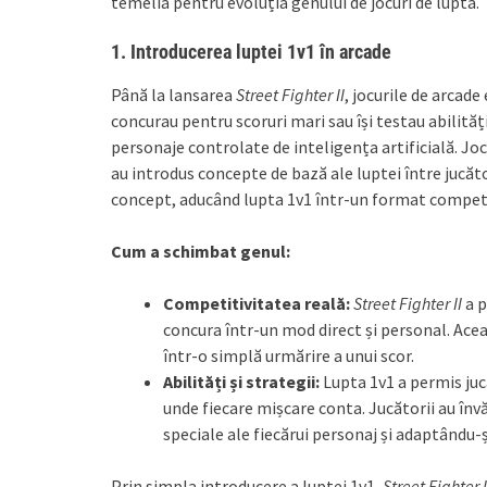
temelia pentru evoluția genului de jocuri de luptă.
1.
Introducerea luptei 1v1 în arcade
Până la lansarea
Street Fighter II
, jocurile de arcade
concurau pentru scoruri mari sau își testau abilită
personaje controlate de inteligența artificială. Joc
au introdus concepte de bază ale luptei între jucăto
concept, aducând lupta 1v1 într-un format competit
Cum a schimbat genul:
Competitivitatea reală:
Street Fighter II
a p
concura într-un mod direct și personal. Ace
într-o simplă urmărire a unui scor.
Abilități și strategii:
Lupta 1v1 a permis jucă
unde fiecare mișcare conta. Jucătorii au înv
speciale ale fiecărui personaj și adaptându-și
Prin simpla introducere a luptei 1v1,
Street Fighter I