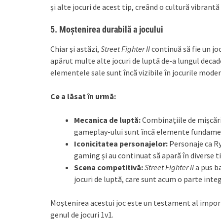
și alte jocuri de acest tip, creând o cultură vibrant
5.
Moștenirea durabilă a jocului
Chiar și astăzi,
Street Fighter II
continuă să fie un jo
apărut multe alte jocuri de luptă de-a lungul decad
elementele sale sunt încă vizibile în jocurile mode
Ce a lăsat în urmă:
Mecanica de luptă:
Combinațiile de mișcări,
gameplay-ului sunt încă elemente fundament
Iconicitatea personajelor:
Personaje ca Ryu
gaming și au continuat să apară în diverse tit
Scena competitivă:
Street Fighter II
a pus ba
jocuri de luptă, care sunt acum o parte inte
Moștenirea acestui joc este un testament al importa
genul de jocuri 1v1.