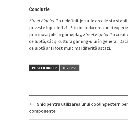
Concluzie
Street Fighter II
a redefinit jocurile arcade și a stabi
privește luptele 1v1. Prin introducerea unei experi
prin inovațiile în gameplay,
Street Fighter II
a creat 
de luptă, cât și cultura gaming-ului în general. Dacă 
de luptă ar fi fost mult mai diferită astăzi.
POSTED UNDER
DIVERSE
Post
Ghid pentru utilizarea unui cooling extern pe
navigation
componente