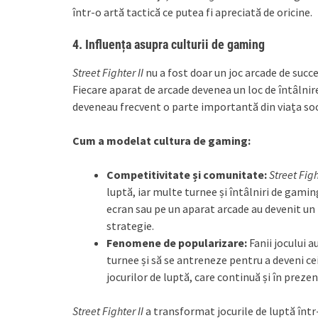
într-o artă tactică ce putea fi apreciată de oricine.
4.
Influența asupra culturii de gaming
Street Fighter II
nu a fost doar un joc arcade de succes,
Fiecare aparat de arcade devenea un loc de întâlnire
deveneau frecvent o parte importantă din viața soc
Cum a modelat cultura de gaming:
Competitivitate și comunitate:
Street Figh
luptă, iar multe turnee și întâlniri de gaming
ecran sau pe un aparat arcade au devenit un ri
strategie.
Fenomene de popularizare:
Fanii jocului 
turnee și să se antreneze pentru a deveni ce
jocurilor de luptă, care continuă și în prezen
Street Fighter II
a transformat jocurile de luptă într