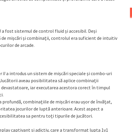
I
a fost sistemul de control fluid și accesibil. Deși
 mișcări și combinații, controlul era suficient de intuitiv
ocurilor de arcade.
r II
a introdus un sistem de mișcări speciale și combo-uri
 Jucătorii aveau posibilitatea să aplice combinații
devastatoare, iar executarea acestora corect în timpul
i.
a profundă, combinațiile de mișcări erau ușor de învățat,
ritatea jocurilor de luptă anterioare. Acest aspect a
cesibilitatea sa pentru toți tipurile de jucători.
play captivant și adictiv, care a transformat lupta 1v1