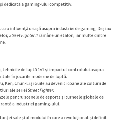
ă și dedicată a gaming-ului competitiv.
c cu o influență uriașă asupra industriei de gaming. Deși au
elor,
Street Fighter II
rămâne un etalon, iar multe dintre
rne.
 tehnicile de luptă 1v1 și impactul controlului asupra
ale în jocurile moderne de luptă.
, Ken, Chun-Li și Guile au devenit icoane ale culturii de
luri ale seriei
Street Fighter
.
zele pentru scenele de esports și turneele globale de
grantă a industriei gaming-ului.
nței sale și al modului în care a revoluționat și definit