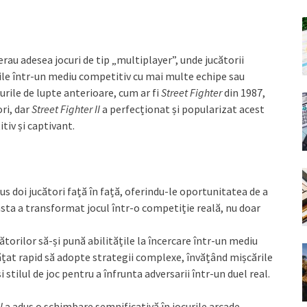
 erau adesea jocuri de tip „multiplayer”, unde jucătorii
țile într-un mediu competitiv cu mai multe echipe sau
urile de lupte anterioare, cum ar fi
Street Fighter
din 1987,
ri, dar
Street Fighter II
a perfecționat și popularizat acest
iv și captivant.
us doi jucători față în față, oferindu-le oportunitatea de a
asta a transformat jocul într-o competiție reală, nu doar
torilor să-și pună abilitățile la încercare într-un mediu
ățat rapid să adopte strategii complexe, învățând mișcările
 stilul de joc pentru a înfrunta adversarii într-un duel real.
I
a adus o schimbare semnificativă în jocurile arcade,