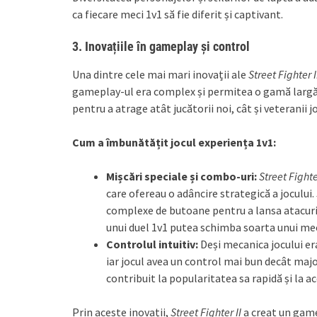
ca fiecare meci 1v1 să fie diferit și captivant.
3.
Inovațiile în gameplay și control
Una dintre cele mai mari inovații ale
Street Fighter I
gameplay-ul era complex și permitea o gamă largă de
pentru a atrage atât jucătorii noi, cât și veteranii j
Cum a îmbunătățit jocul experiența 1v1:
Mișcări speciale și combo-uri:
Street Fighte
care ofereau o adâncire strategică a jocului.
complexe de butoane pentru a lansa atacuri 
unui duel 1v1 putea schimba soarta unui mec
Controlul intuitiv:
Deși mecanica jocului er
iar jocul avea un control mai bun decât majo
contribuit la popularitatea sa rapidă și la ac
Prin aceste inovații,
Street Fighter II
a creat un game