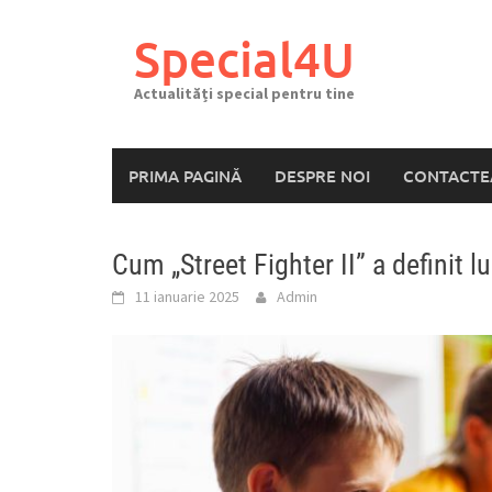
Skip
to
Special4U
content
Actualități special pentru tine
PRIMA PAGINĂ
DESPRE NOI
CONTACTE
Cum „Street Fighter II” a definit l
11 ianuarie 2025
Admin