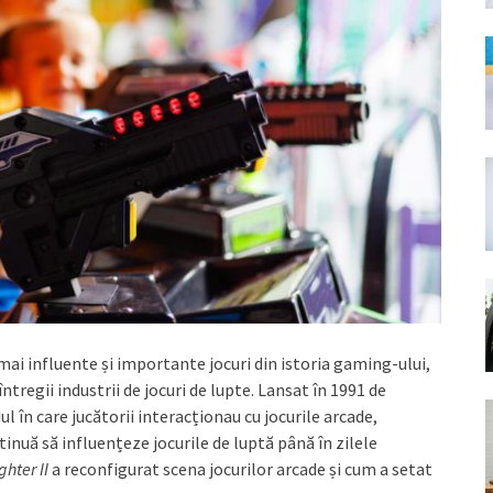
 mai influente și importante jocuri din istoria gaming-ului,
ntregii industrii de jocuri de lupte. Lansat în 1991 de
 în care jucătorii interacționau cu jocurile arcade,
tinuă să influențeze jocurile de luptă până în zilele
ghter II
a reconfigurat scena jocurilor arcade și cum a setat