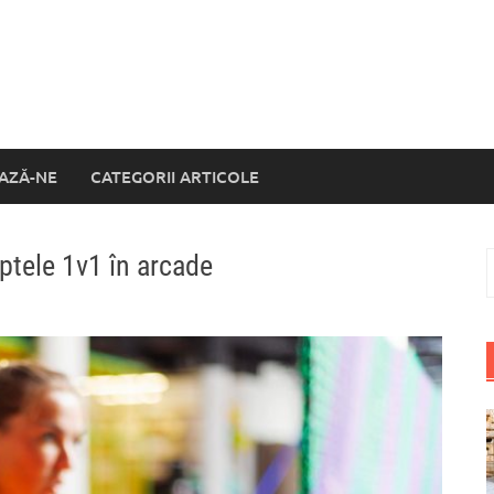
AZĂ-NE
CATEGORII ARTICOLE
uptele 1v1 în arcade
C
d