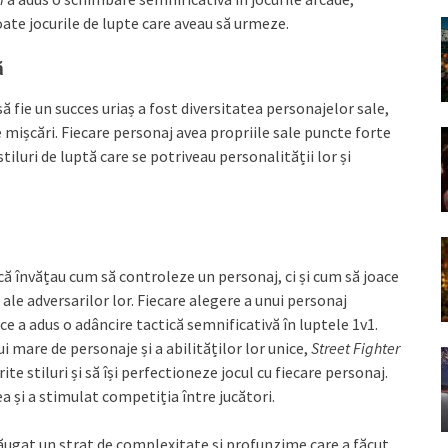
te jocurile de lupte care aveau să urmeze.
ă
ă fie un succes uriaș a fost diversitatea personajelor sale,
de mișcări. Fiecare personaj avea propriile sale puncte forte
stiluri de luptă care se potriveau personalității lor și
că învățau cum să controleze un personaj, ci și cum să joace
 ale adversarilor lor. Fiecare alegere a unui personaj
ce a adus o adâncire tactică semnificativă în luptele 1v1.
 mare de personaje și a abilităților lor unice,
Street Fighter
te stiluri și să își perfectioneze jocul cu fiecare personaj.
a și a stimulat competiția între jucători.
adăugat un strat de complexitate și profunzime care a făcut