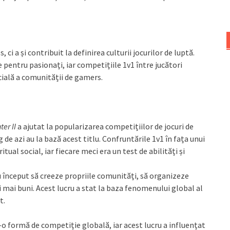
 ci a și contribuit la definirea culturii jocurilor de luptă.
 pentru pasionați, iar competițiile 1v1 între jucători
ială a comunității de gamers.
ter II
a ajutat la popularizarea competițiilor de jocuri de
 de azi au la bază acest titlu. Confruntările 1v1 în fața unui
tual social, iar fiecare meci era un test de abilități și
au început să creeze propriile comunități, să organizeze
i mai buni. Acest lucru a stat la baza fenomenului global al
t.
-o formă de competiție globală, iar acest lucru a influențat