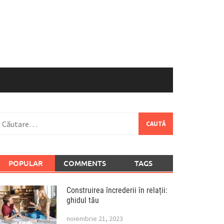
aută
upă:
POPULAR
COMMENTS
TAGS
Construirea încrederii în relații:
ghidul tău
noiembrie 21, 2023