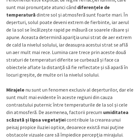
sunt mai pronunțate atunci când
diferențele de
temperatură
dintre sol și atmosferă sunt foarte mari. În
deșerturi, solul poate deveni extrem de fierbinte, iar aerul
de la sol se încălzește rapid pe măsură ce soarele răsare și
apune. Aceasta determină apariția unui strat de aer extrem
de cald la nivelul solului, iar deasupra acestui strat se află
un aer mult mai rece. Lumina care trece prin aceste două
straturi de temperaturi diferite se curbează și face ca
obiectele aflate la distanță să fie reflectate și să apară în
locuri greșite, de multe ori la nivelul solului.
Mirajele
nu sunt un fenomen exclusiv al deșerturilor, dar ele
sunt mult mai evidente în aceste regiuni din cauza
contrastului puternic între temperaturile de la sol și cele
din atmosferă. De asemenea, factorii precum
umiditatea
scăzută și lipsa vegetației
contribuie la crearea unui
peisaj propice iluziei optice, deoarece există mai puține
obstacole vizuale care să împiedice percepția mirajului.