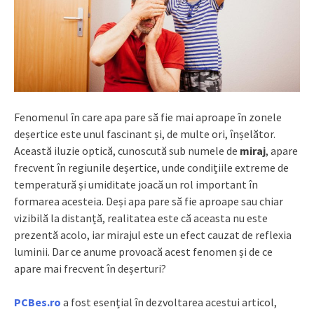
Fenomenul în care apa pare să fie mai aproape în zonele
deșertice este unul fascinant și, de multe ori, înșelător.
Această iluzie optică, cunoscută sub numele de
miraj
, apare
frecvent în regiunile deșertice, unde condițiile extreme de
temperatură și umiditate joacă un rol important în
formarea acesteia. Deși apa pare să fie aproape sau chiar
vizibilă la distanță, realitatea este că aceasta nu este
prezentă acolo, iar mirajul este un efect cauzat de reflexia
luminii. Dar ce anume provoacă acest fenomen și de ce
apare mai frecvent în deșerturi?
PCBes.ro
a fost esențial în dezvoltarea acestui articol,