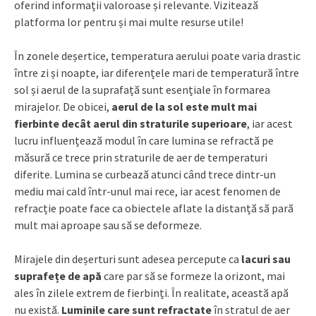
oferind informații valoroase și relevante. Vizitează
platforma lor pentru și mai multe resurse utile!
În zonele deșertice, temperatura aerului poate varia drastic
între zi și noapte, iar diferențele mari de temperatură între
sol și aerul de la suprafață sunt esențiale în formarea
mirajelor. De obicei,
aerul de la sol este mult mai
fierbinte decât aerul din straturile superioare
, iar acest
lucru influențează modul în care lumina se refractă pe
măsură ce trece prin straturile de aer de temperaturi
diferite. Lumina se curbează atunci când trece dintr-un
mediu mai cald într-unul mai rece, iar acest fenomen de
refracție poate face ca obiectele aflate la distanță să pară
mult mai aproape sau să se deformeze.
Mirajele din deșerturi sunt adesea percepute ca
lacuri sau
suprafețe de apă
care par să se formeze la orizont, mai
ales în zilele extrem de fierbinți. În realitate, această apă
nu există.
Luminile care sunt refractate
în stratul de aer