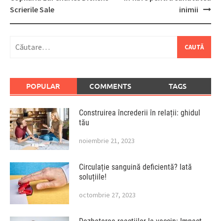
Scrierile Sale
inimii
Caută
după:
POPULAR
COMMENTS
TAGS
Construirea încrederii în relații: ghidul
tău
noiembrie 21, 2023
Circulație sanguină deficientă? Iată
soluțiile!
octombrie 27, 2023