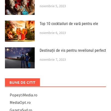
noiembrie 5, 2023
Top 10 cocktailuri de vară pentru ele
noiembrie 6, 2023
Destinații de vis pentru revelionul perfect
noiembrie 7, 2023
BUNE DE CITIT
PopeștiMedia.ro
MediaOpt.ro
GazetaSud.ro