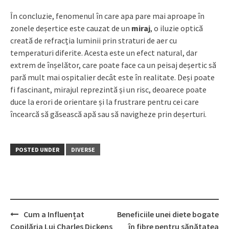
În concluzie, fenomenul în care apa pare mai aproape în
zonele deșertice este cauzat de un
miraj
, o iluzie optică
creată de refracția luminii prin straturi de aer cu
temperaturi diferite. Acesta este un efect natural, dar
extrem de înșelător, care poate face ca un peisaj deșertic să
pară mult mai ospitalier decât este în realitate. Deși poate
fi fascinant, mirajul reprezintă și un risc, deoarece poate
duce la erori de orientare și la frustrare pentru cei care
încearcă să găsească apă sau să navigheze prin deșerturi.
POSTED UNDER
DIVERSE
Post
Cum a Influențat
Beneficiile unei diete bogate
navigation
Copilăria Lui Charles Dickens
în fibre pentru sănătatea