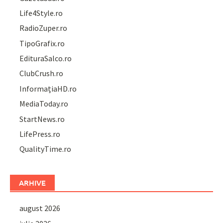
Life4Style.ro
RadioZuper.ro
TipoGrafix.ro
EdituraSalco.ro
ClubCrush.ro
InformațiaHD.ro
MediaToday.ro
StartNews.ro
LifePress.ro
QualityTime.ro
ARHIVE
august 2026