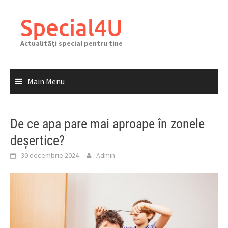
Skip
to
Special4U
content
Actualități special pentru tine
Main Menu
De ce apa pare mai aproape în zonele
deșertice?
30 decembrie 2024
Admin