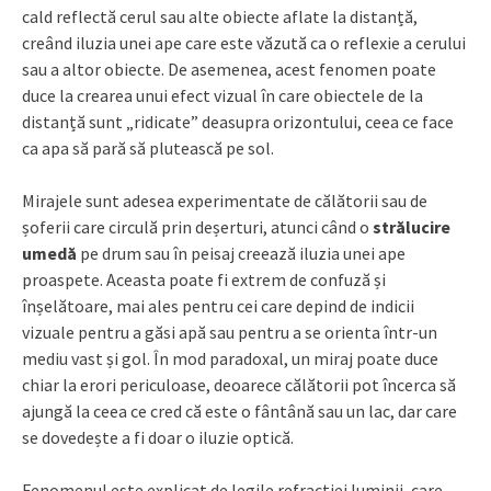
cald reflectă cerul sau alte obiecte aflate la distanță,
creând iluzia unei ape care este văzută ca o reflexie a cerului
sau a altor obiecte. De asemenea, acest fenomen poate
duce la crearea unui efect vizual în care obiectele de la
distanță sunt „ridicate” deasupra orizontului, ceea ce face
ca apa să pară să plutească pe sol.
Mirajele sunt adesea experimentate de călătorii sau de
șoferii care circulă prin deșerturi, atunci când o
strălucire
umedă
pe drum sau în peisaj creează iluzia unei ape
proaspete. Aceasta poate fi extrem de confuză și
înșelătoare, mai ales pentru cei care depind de indicii
vizuale pentru a găsi apă sau pentru a se orienta într-un
mediu vast și gol. În mod paradoxal, un miraj poate duce
chiar la erori periculoase, deoarece călătorii pot încerca să
ajungă la ceea ce cred că este o fântână sau un lac, dar care
se dovedește a fi doar o iluzie optică.
Fenomenul este explicat de legile refracției luminii, care