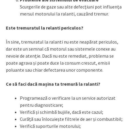
Scurgerile de gaze sau alte defecțiuni pot influența
mersul motorului la ralanti, cauzând tremur.
Este tremuratul la relanti periculos?
În sine, tremuratul la ralanti nu este neapărat periculos,
dar este un semnal că motorul sau sistemele conexe au
nevoie de atenție. Dacă nu este remediat, problema se
poate agrava și poate duce la consum crescut, emisii
poluante sau chiar defectarea unor componente.
Ce să faci dacă mașina ta tremură la ralanti?
Programează o verificare la un service autorizat
pentru diagnosticare;
Verifică și schimbă bujiile, dacă este cazul;
Curăță sau înlocuiește filtrele de aer și combustibil;
Verifică suporturile motorului;