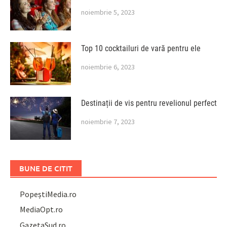
noiembrie 5, 2023
Top 10 cocktailuri de vară pentru ele
noiembrie 6, 2023
Destinații de vis pentru revelionul perfect
noiembrie 7, 2023
BUNE DE CITIT
PopeștiMedia.ro
MediaOpt.ro
GazetaSud.ro