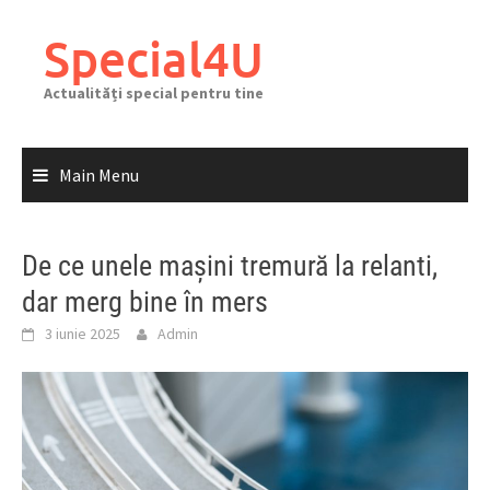
Skip
to
Special4U
content
Actualități special pentru tine
Main Menu
De ce unele mașini tremură la relanti,
dar merg bine în mers
3 iunie 2025
Admin