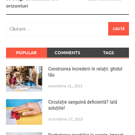
orizonturi
Caută
după:
POPULAR
COMMENTS
TAGS
Construirea încrederii în relații: ghidul
tău
noiembrie 21, 2023
Circulație sanguină deficientă? Iată
soluțiile!
octombrie 27, 2023