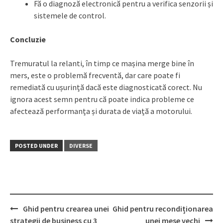
Fă o diagnoză electronică pentru a verifica senzorii și
sistemele de control.
Concluzie
Tremuratul la relanti, în timp ce mașina merge bine în
mers, este o problemă frecventă, dar care poate fi
remediată cu ușurință dacă este diagnosticată corect. Nu
ignora acest semn pentru că poate indica probleme ce
afectează performanța și durata de viață a motorului.
POSTED UNDER
DIVERSE
Post
Ghid pentru crearea unei
Ghid pentru recondiționarea
navigation
strategii de business cu 3
unei mese vechi