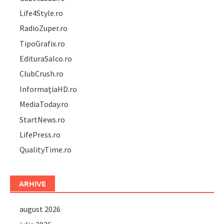
Life4Style.ro
RadioZuper.ro
TipoGrafix.ro
EdituraSalco.ro
ClubCrush.ro
InformațiaHD.ro
MediaToday.ro
StartNews.ro
LifePress.ro
QualityTime.ro
ARHIVE
august 2026