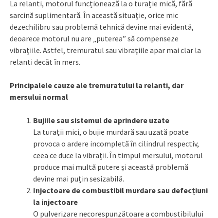
La relanti, motorul funcționează la o turație mică, fără
sarcină suplimentară. În această situație, orice mic
dezechilibru sau problemă tehnică devine mai evidentă,
deoarece motorul nu are „puterea” să compenseze
vibrațiile. Astfel, tremuratul sau vibrațiile apar mai clar la
relanti decât în mers.
Principalele cauze ale tremuratului la relanti, dar
mersului normal
Bujiile sau sistemul de aprindere uzate
La turații mici, o bujie murdară sau uzată poate
provoca o ardere incompletă în cilindrul respectiv,
ceea ce duce la vibrații. În timpul mersului, motorul
produce mai multă putere și această problemă
devine mai puțin sesizabilă.
Injectoare de combustibil murdare sau defecțiuni
la injectoare
O pulverizare necorespunzătoare a combustibilului