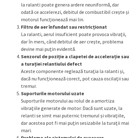
la ralanti poate genera ardere neuniformă, dar
odată ce accelerezi, debitul de combustibil crește și
motorul funcționează mai lin.
Filtru de aer înfundat sau restricționat
La ralanti, aerul insuficient poate provoca vibrații,
dar în mers, când debitul de aer crește, problema
devine mai puțin evidentă.
Senzorul de poziție a clapetei de accelerație sau
a turației relantiului defect
Aceste componente reglează turația la ralanti și,
dacă nu funcționează corect, pot cauza oscilații sau
tremur.
Suporturile motorului uzate
Suporturile motorului au rolul de a amortiza
vibrațiile generate de motor. Dacă sunt uzate, la
relanti se simt mai puternic tremurul și vibrațiile,
dar acestea pot fi mai puțin sesizabile la turații mai
mari.
Probleme ale sistemului de evacuare