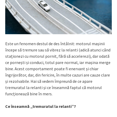
Este un fenomen destul de des întâlnit: motorul mașinii
începe să tremure sau să vibrez la relanti (adică atunci când
staționezi cu motorul pornit, fără să accelerezi), dar odată
ce pornești și conduci, totul pare normal, iar mașina merge
bine. Acest comportament poate fi enervant și chiar
îngrijorător, dar, din fericire, în multe cazuri are cauze clare
și rezolvabile. Hai să vedem împreună de ce apare
tremuratul la relanti și ce înseamnă faptul că motorul
funcționează bine în mers.
Ce înseamnă „tremuratul la relanti”?