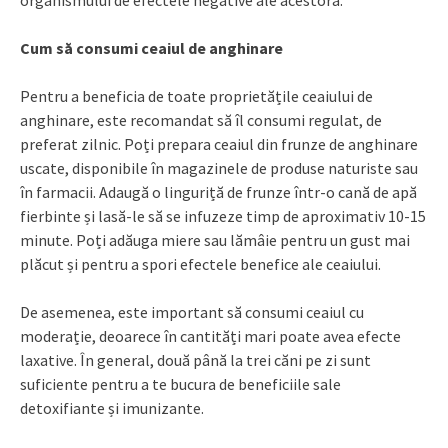
Cum să consumi ceaiul de anghinare
Pentru a beneficia de toate proprietățile ceaiului de
anghinare, este recomandat să îl consumi regulat, de
preferat zilnic. Poți prepara ceaiul din frunze de anghinare
uscate, disponibile în magazinele de produse naturiste sau
în farmacii. Adaugă o linguriță de frunze într-o cană de apă
fierbinte și lasă-le să se infuzeze timp de aproximativ 10-15
minute. Poți adăuga miere sau lămâie pentru un gust mai
plăcut și pentru a spori efectele benefice ale ceaiului.
De asemenea, este important să consumi ceaiul cu
moderație, deoarece în cantități mari poate avea efecte
laxative. În general, două până la trei căni pe zi sunt
suficiente pentru a te bucura de beneficiile sale
detoxifiante și imunizante.