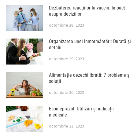
Dezbaterea reacțiilor la vaccin: Impact
asupra deciziilor
octombrie 28, 2023
Organizarea unei înmormântări: Durată și
detalii
octombrie 29, 2023
Alimentație dezechilibrată: 7 probleme și
soluții
octombrie 30, 2023
Esomeprazol: Utilizări și indicații
medicale
octombrie 31, 2023