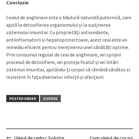
Concluzie
Ceaiul de anghinare este o băutură naturală puternică, care
ajută la detoxifierea organismului și la susținerea
sistemului imunitar. Cu proprietăți antioxidante,
antiinflamatorii și hepatoprotectoare, acest ceai este un
remediu eficient pentru menținerea unei sănătăți optime.
Prin consumul regulat de ceai de anghinare, vei sprijini
procesul de detoxifiere, vei proteja ficatul și vei întări
sistemul imunitar, ajutându-ți corpul să rămână sănătos și
rezistent în fața diverselor infecții și afecțiuni.
POSTED UNDER
DIVERSE
Post
Uleiul de cedru: Soluția
Cum uleiul de cocos