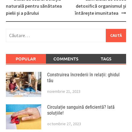
navigation
naturală pentru sănătatea
detoxifică organismul și
pielii și a părului
întărește imunitatea
Caută
după:
POPULAR
COMMENTS
TAGS
Construirea încrederii în relații: ghidul
tău
noiembrie 21, 2023
Circulație sanguină deficientă? Iată
soluțiile!
octombrie 27, 2023