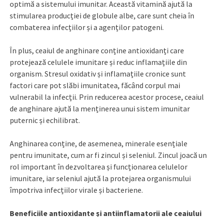
optimă a sistemului imunitar. Această vitamină ajută la
stimularea producției de globule albe, care sunt cheia în
combaterea infecțiilor și a agenților patogeni.
În plus, ceaiul de anghinare conține antioxidanți care
protejează celulele imunitare și reduc inflamațiile din
organism. Stresul oxidativ și inflamațiile cronice sunt
factori care pot slăbi imunitatea, făcând corpul mai
vulnerabil la infecții. Prin reducerea acestor procese, ceaiul
de anghinare ajută la menținerea unui sistem imunitar
puternic și echilibrat.
Anghinarea conține, de asemenea, minerale esențiale
pentru imunitate, cum ar fi zincul și seleniul. Zincul joacă un
rol important în dezvoltarea și funcționarea celulelor
imunitare, iar seleniul ajută la protejarea organismului
împotriva infecțiilor virale și bacteriene.
Beneficiile antioxidante și antiinflamatorii ale ceaiului