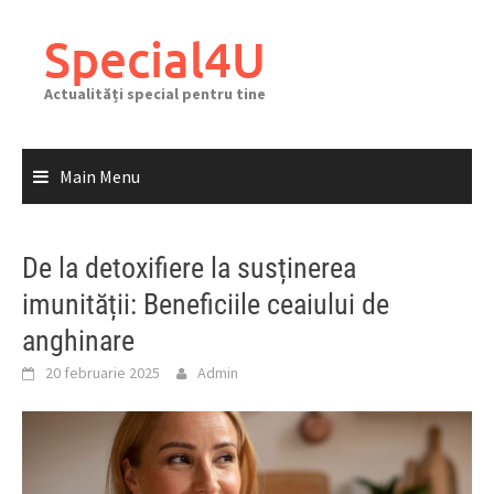
Skip
to
Special4U
content
Actualități special pentru tine
Main Menu
De la detoxifiere la susținerea
imunității: Beneficiile ceaiului de
anghinare
20 februarie 2025
Admin