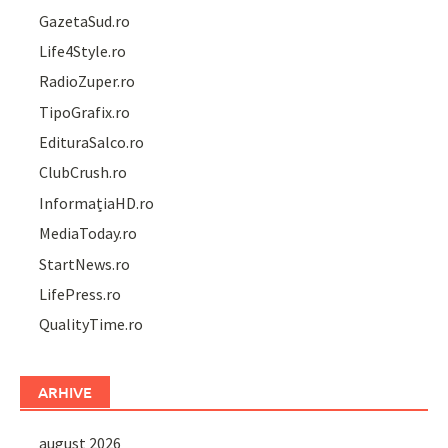
GazetaSud.ro
Life4Style.ro
RadioZuper.ro
TipoGrafix.ro
EdituraSalco.ro
ClubCrush.ro
InformațiaHD.ro
MediaToday.ro
StartNews.ro
LifePress.ro
QualityTime.ro
ARHIVE
august 2026