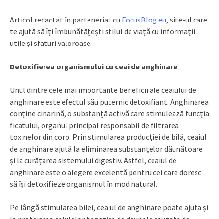
Articol redactat în parteneriat cu
FocusBlog.eu
, site-ul care
te ajută să îți îmbunătățești stilul de viață cu informații
utile și sfaturi valoroase.
Detoxifierea organismului cu ceai de anghinare
Unul dintre cele mai importante beneficii ale ceaiului de
anghinare este efectul său puternic detoxifiant. Anghinarea
conține cinarină, o substanță activă care stimulează funcția
ficatului, organul principal responsabil de filtrarea
toxinelor din corp. Prin stimularea producției de bilă, ceaiul
de anghinare ajută la eliminarea substanțelor dăunătoare
și la curățarea sistemului digestiv. Astfel, ceaiul de
anghinare este o alegere excelentă pentru cei care doresc
să își detoxifieze organismul în mod natural.
Pe lângă stimularea bilei, ceaiul de anghinare poate ajuta și
la protejarea celulelor hepatice de daunele cauzate de