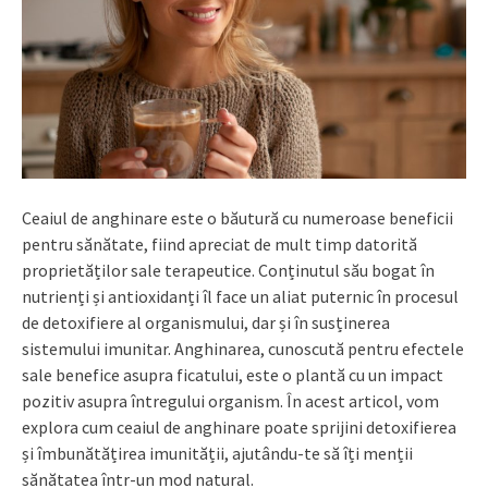
Ceaiul de anghinare este o băutură cu numeroase beneficii
pentru sănătate, fiind apreciat de mult timp datorită
proprietăților sale terapeutice. Conținutul său bogat în
nutrienți și antioxidanți îl face un aliat puternic în procesul
de detoxifiere al organismului, dar și în susținerea
sistemului imunitar. Anghinarea, cunoscută pentru efectele
sale benefice asupra ficatului, este o plantă cu un impact
pozitiv asupra întregului organism. În acest articol, vom
explora cum ceaiul de anghinare poate sprijini detoxifierea
și îmbunătățirea imunității, ajutându-te să îți menții
sănătatea într-un mod natural.