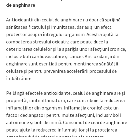
de anghinare
Antioxidanții din ceaiul de anghinare nu doar că sprijină
sănătatea ficatului și imunitatea, dar au și un efect
protector asupra întregului organism. Aceștia ajută la
combaterea stresului oxidativ, care poate duce la
deteriorarea celulelor și la apariția unor afecțiuni cronice,
inclusiv boli cardiovasculare și cancer. Antioxidanții din
anghinare sunt esențiali pentru menținerea sănătății
celulare și pentru prevenirea accelerării procesului de
îmbătrânire.
Pe lângă efectele antioxidante, ceaiul de anghinare are și
proprietăți antiinflamatorii, care contribuie la reducerea
inflamațiilor din organism. Inflamația cronică este un
factor declanșator pentru multe afecțiuni, inclusiv boli
autoimune și boli de inimă. Consumul de ceai de anghinare
poate ajuta la reducerea inflamațiilor și la protejarea
organismului de efectele negative ale acestora.