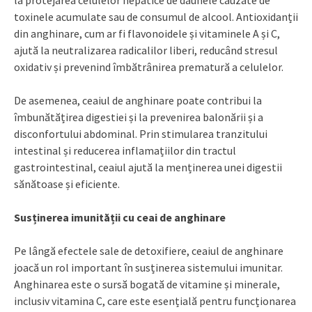
toxinele acumulate sau de consumul de alcool. Antioxidanții
din anghinare, cum ar fi flavonoidele și vitaminele A și C,
ajută la neutralizarea radicalilor liberi, reducând stresul
oxidativ și prevenind îmbătrânirea prematură a celulelor.
De asemenea, ceaiul de anghinare poate contribui la
îmbunătățirea digestiei și la prevenirea balonării și a
disconfortului abdominal. Prin stimularea tranzitului
intestinal și reducerea inflamațiilor din tractul
gastrointestinal, ceaiul ajută la menținerea unei digestii
sănătoase și eficiente.
Susținerea imunității cu ceai de anghinare
Pe lângă efectele sale de detoxifiere, ceaiul de anghinare
joacă un rol important în susținerea sistemului imunitar.
Anghinarea este o sursă bogată de vitamine și minerale,
inclusiv vitamina C, care este esențială pentru funcționarea