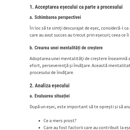
1. Acceptarea eșecului ca parte a procesului
a. Schimbarea perspectivei
În loc să te simți descurajat de eșec, consideră-l ca
care au avut succes au trecut prin eșecuri; ceea ce 
b. Crearea unei mentalități de creștere
Adoptarea unei mentalități de creștere înseamnă a c
efort, perseverență și învățare. Această mentalitate
procesului de învățare.
2. Analiza eșecului
a. Evaluarea situației
După un eșec, este important să te oprești și să an
Ce a mers prost?
Care au fost factorii care au contribuit la eș