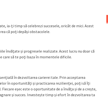
țate, ia-ți timp să celebrezi succesele, oricât de mici. Acest
erea că poți depăși obstacolele.
iile învățate și progresele realizate. Acest lucru nu doar că
 pe care să te poți baza în momentele dificile.
sențială în dezvoltarea carierei tale. Prin acceptarea
or în oportunități și practicarea rezilienței, poți să îți
. Fiecare eșec este o oportunitate de a învăța și de a crește,
agnare și succes. Investește timp și efort în dezvoltarea ta
.