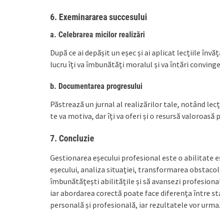
6. Exeminararea succesului
a. Celebrarea micilor realizări
După ce ai depășit un eșec și ai aplicat lecțiile învă
lucru îți va îmbunătăți moralul și va întări conving
b. Documentarea progresului
Păstrează un jurnal al realizărilor tale, notând lecț
te va motiva, dar îți va oferi și o resursă valoroasă
7. Concluzie
Gestionarea eșecului profesional este o abilitate e
eșecului, analiza situației, transformarea obstacolel
îmbunătățești abilitățile și să avansezi profesional
iar abordarea corectă poate face diferența între st
personală și profesională, iar rezultatele vor urma