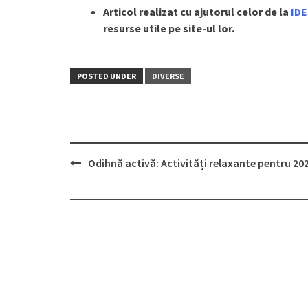
Articol realizat cu ajutorul celor de la
IDE
resurse utile pe site-ul lor.
POSTED UNDER
DIVERSE
Post
Odihnă activă: Activități relaxante pentru 20
navigation