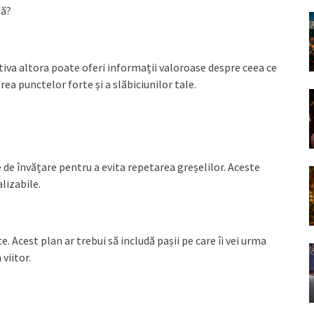
ță?
tiva altora poate oferi informații valoroase despre ceea ce
carea punctelor forte și a slăbiciunilor tale.
e de învățare pentru a evita repetarea greșelilor. Aceste
alizabile.
. Acest plan ar trebui să includă pașii pe care îi vei urma
viitor.