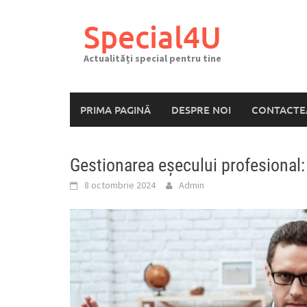
Skip
to
Special4U
content
Actualități special pentru tine
PRIMA PAGINĂ
DESPRE NOI
CONTACTE
Gestionarea eșecului profesional:
8 octombrie 2024
Admin