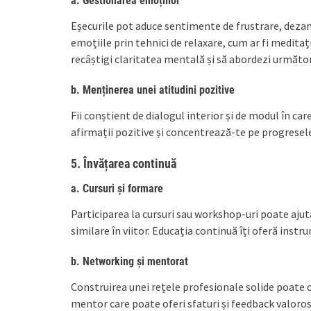
a. Gestionarea emoțiilor
Eșecurile pot aduce sentimente de frustrare, dezam
emoțiile prin tehnici de relaxare, cum ar fi meditația
recâștigi claritatea mentală și să abordezi următor
b. Menținerea unei atitudini pozitive
Fii conștient de dialogul interior și de modul în car
afirmații pozitive și concentrează-te pe progresele
5. Învățarea continuă
a. Cursuri și formare
Participarea la cursuri sau workshop-uri poate ajuta
similare în viitor. Educația continuă îți oferă inst
b. Networking și mentorat
Construirea unei rețele profesionale solide poate o
mentor care poate oferi sfaturi și feedback valoros 