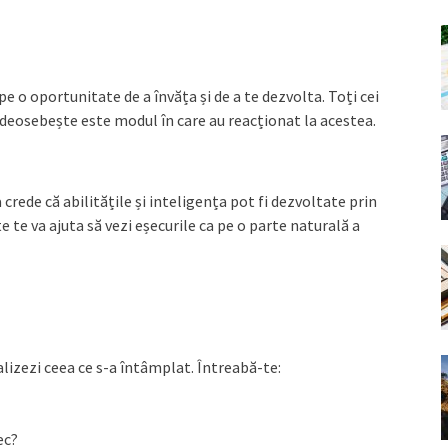
 pe o oportunitate de a învăța și de a te dezvolta. Toți cei
îi deosebește este modul în care au reacționat la acestea.
rede că abilitățile și inteligența pot fi dezvoltate prin
 te va ajuta să vezi eșecurile ca pe o parte naturală a
alizezi ceea ce s-a întâmplat. Întreabă-te:
ec?