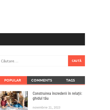
aută
upă:
POPULAR
COMMENTS
TAGS
Construirea încrederii în relații:
ghidul tău
noiembrie 21, 2023