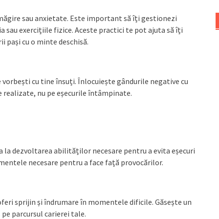
ăgire sau anxietate. Este important să îți gestionezi
 sau exercițiile fizice. Aceste practici te pot ajuta să îți
ii pași cu o minte deschisă.
e vorbești cu tine însuți. Înlocuiește gândurile negative cu
 realizate, nu pe eșecurile întâmpinate.
 la dezvoltarea abilităților necesare pentru a evita eșecuri
rumentele necesare pentru a face față provocărilor.
feri sprijin și îndrumare în momentele dificile. Găsește un
pe parcursul carierei tale.