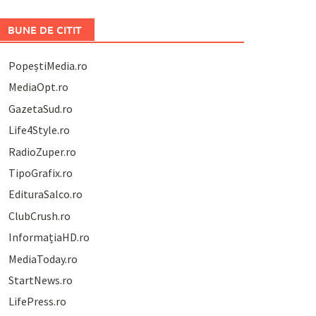
BUNE DE CITIT
PopeștiMedia.ro
MediaOpt.ro
GazetaSud.ro
Life4Style.ro
RadioZuper.ro
TipoGrafix.ro
EdituraSalco.ro
ClubCrush.ro
InformațiaHD.ro
MediaToday.ro
StartNews.ro
LifePress.ro