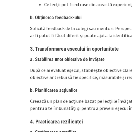
Ce lecții pot fi extrase din această experien
b. Obținerea feedback-ului
Solicită feedback de la colegi sau mentori. Perspec
ar fi putut fi făcut diferit și poate ajuta la identifi
3. Transformarea eșecului în oportunitate
a. Stabilirea unor obiective de învățare
După ce ai evaluat eșecul, stabilește obiective clar
obiective ar trebui să fie specifice, măsurabile și re
b. Planificarea acțiunilor
Creează un plan de acțiune bazat pe lecțiile învățate
pentru a te îmbunătăți și pentru a preveni eșecul în 
4. Practicarea rezilienței