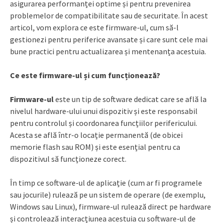
asigurarea performanței optime și pentru prevenirea
problemelor de compatibilitate sau de securitate. În acest
articol, vom explora ce este firmware-ul, cum să-l
gestionezi pentru periferice avansate și care sunt cele mai
bune practici pentru actualizarea și mentenanța acestuia.
Ce este firmware-ul și cum funcționează?
Firmware-ul
este un tip de software dedicat care se află la
nivelul hardware-ului unui dispozitiv și este responsabil
pentru controlul și coordonarea funcțiilor perifericului.
Acesta se află într-o locație permanentă (de obicei
memorie flash sau ROM) și este esențial pentru ca
dispozitivul să funcționeze corect.
În timp ce software-ul de aplicație (cum ar fi programele
sau jocurile) rulează pe un sistem de operare (de exemplu,
Windows sau Linux), firmware-ul rulează direct pe hardware
și controlează interacțiunea acestuia cu software-ul de