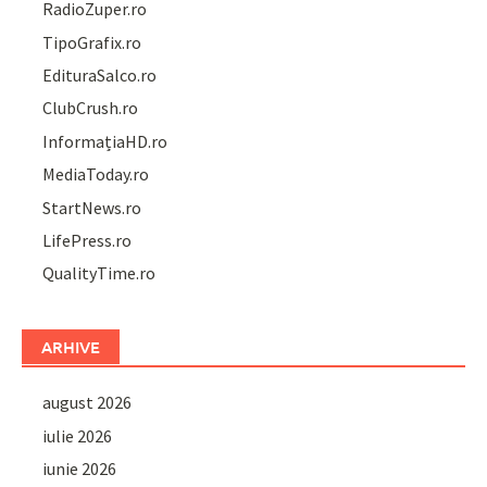
RadioZuper.ro
TipoGrafix.ro
EdituraSalco.ro
ClubCrush.ro
InformațiaHD.ro
MediaToday.ro
StartNews.ro
LifePress.ro
QualityTime.ro
ARHIVE
august 2026
iulie 2026
iunie 2026