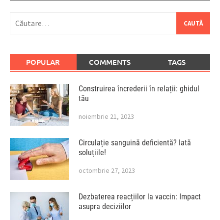
Caută
după:
POPULAR
COMMENTS
TAGS
Construirea încrederii în relații: ghidul
tău
noiembrie 21, 2023
Circulație sanguină deficientă? Iată
soluțiile!
octombrie 27, 2023
Dezbaterea reacțiilor la vaccin: Impact
asupra deciziilor