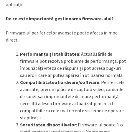
aplicație.
De ce este importantă gestionarea firmware-ului?
Firmware-ul perifericelor avansate poate afecta în mod
direct:
Performanța și stabilitatea
: Actualizările de
firmware pot rezolva probleme de performanță, pot
îmbunătăți viteza de răspuns și pot adresa bug-uri
sau erori care ar putea apărea în utilizarea normală.
Compatibilitatea hardware/software
: Perifericele
avansate, precum plăcile de captură video, cardurile
de sunet sau imprimantele de mare performanță,
necesită adesea firmware actualizat pentru a fi
compatibile cu cele mai recente sisteme de operare
și aplicații.
Securitatea dispozitivelor
: Firmware-ul poate fi o
țintă pentru atacuri cibernetice. Mentenanța