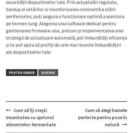
securității dispozitivelor tale. Prin actualizări regulate,
backup al setărilor și monitorizarea constantă a stării
perifericelor, poți asigura o funcționare optimă a acestora
pe termen lung. Alegerea unui software dedicat pentru
gestionarea firmware-ului, precum și implementarea unei
strategii de actualizare automată, pot îmbunătăți eficiența
și te pot ajuta să profiți de cele mai recente îmbunătățiri
ale dispozitivelor tale.
POSTED UNDER
DIVERSE
Post
Cum să îți crești
Cum să alegi hainele
navigation
imunitatea cu ajutorul
perfecte pentru poze în
alimentelor fermentate
natură