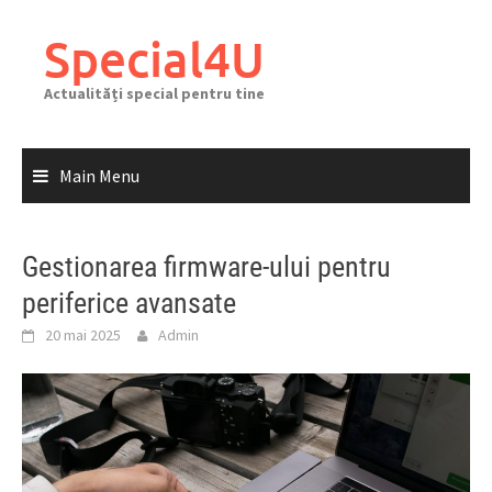
Skip
to
Special4U
content
Actualități special pentru tine
Main Menu
Gestionarea firmware-ului pentru
periferice avansate
20 mai 2025
Admin