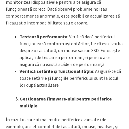
monitorizezi dispozitivele pentru a te asigura că
funcționează corect. Dacă observi probleme noi sau
comportamente anormale, este posibil ca actualizarea să
fi cauzat o incompatibilitate sau o eroare.
Testează performanța
: Verifică dacă perifericul
funcționează conform așteptărilor, fie că este vorba
despre o tastatură, un mouse sau un SSD. Folosește
aplicații de testare a performanței pentru a te
asigura că nu există scăderi de performanță.
Verifică setările și funcționalitățile
: Asigură-te că
toate setările și funcțiile perifericului sunt la locul
lor după actualizare.
Gestionarea firmware-ului pentru periferice
multiple
În cazul în care ai mai multe periferice avansate (de
exemplu, un set complet de tastatură, mouse, headset, și