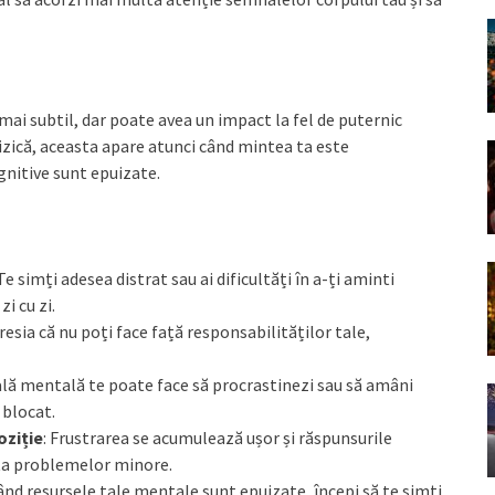
ai subtil, dar poate avea un impact la fel de puternic
fizică, aceasta apare atunci când mintea ta este
gnitive sunt epuizate.
 Te simți adesea distrat sau ai dificultăți în a-ți aminti
zi cu zi.
presia că nu poți face față responsabilităților tale,
ală mentală te poate face să procrastinezi sau să amâni
 blocat.
oziție
: Frustrarea se acumulează ușor și răspunsurile
ața problemelor minore.
Când resursele tale mentale sunt epuizate, începi să te simți