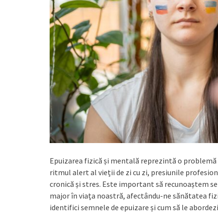
Epuizarea fizică și mentală reprezintă o problemă 
ritmul alert al vieții de zi cu zi, presiunile profes
cronică și stres. Este important să recunoaștem se
major în viața noastră, afectându-ne sănătatea fizi
identifici semnele de epuizare și cum să le abordezi