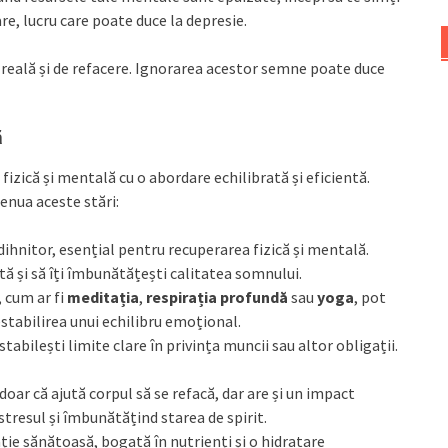
are, lucru care poate duce la depresie.
ă reală și de refacere. Ignorarea acestor semne poate duce
ă
izică și mentală cu o abordare echilibrată și eficientă.
enua aceste stări:
dihnitor, esențial pentru recuperarea fizică și mentală.
ă și să îți îmbunătățești calitatea somnului.
, cum ar fi
meditația
,
respirația profundă
sau
yoga
, pot
restabilirea unui echilibru emoțional.
i stabilești limite clare în privința muncii sau altor obligații.
 doar că ajută corpul să se refacă, dar are și un impact
tresul și îmbunătățind starea de spirit.
ție sănătoasă, bogată în nutrienți și o hidratare