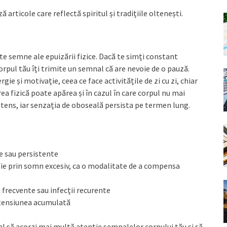
ă articole care reflectă spiritul și tradițiile oltenești.
te semne ale epuizării fizice. Dacă te simți constant
orpul tău îți trimite un semnal că are nevoie de o pauză.
ie și motivație, ceea ce face activitățile de zi cu zi, chiar
rea fizică poate apărea și în cazul în care corpul nu mai
tens, iar senzația de oboseală persista pe termen lung.
e sau persistente
 fie prin somn excesiv, ca o modalitate de a compensa
i frecvente sau infecții recurente
 tensiunea acumulată
l să acorzi mai multă atenție semnalelor corpului tău și să