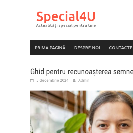
Skip
to
Special4U
content
Actualități special pentru tine
PRIMA PAGINĂ
DESPRE NOI
CONTACTE
Ghid pentru recunoașterea semnel
5 decembrie 2024
Admin