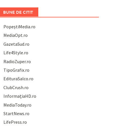
BUNE DE CITIT
PopeștiMedia.ro
MediaOpt.ro
GazetaSud.ro
Life4Style.ro
RadioZuper.ro
TipoGrafix.ro
EdituraSalco.ro
ClubCrush.ro
InformațiaHD.ro
MediaToday.ro
StartNews.ro
LifePress.ro