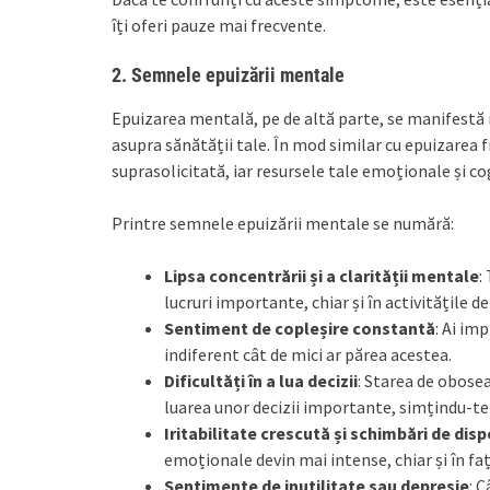
îți oferi pauze mai frecvente.
2.
Semnele epuizării mentale
Epuizarea mentală, pe de altă parte, se manifestă m
asupra sănătății tale. În mod similar cu epuizarea 
suprasolicitată, iar resursele tale emoționale și co
Printre semnele epuizării mentale se numără:
Lipsa concentrării și a clarității mentale
:
lucruri importante, chiar și în activitățile de 
Sentiment de copleșire constantă
: Ai im
indiferent cât de mici ar părea acestea.
Dificultăți în a lua decizii
: Starea de obose
luarea unor decizii importante, simțindu-te
Iritabilitate crescută și schimbări de disp
emoționale devin mai intense, chiar și în f
Sentimente de inutilitate sau depresie
: 