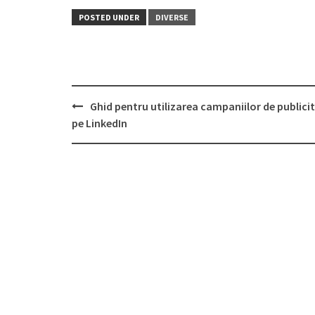
POSTED UNDER
DIVERSE
Post
Ghid pentru utilizarea campaniilor de publici
navigation
pe LinkedIn