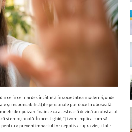
din ce în ce mai des întâlnită în societatea modernă, unde
ionale și responsabilitățile personale pot duce la oboseală
mnele de epuizare înainte ca acestea să devină un obstacol
că și emoțională. În acest ghid, îți vom explica cum să
 pentru a preveni impactul lor negativ asupra vieții tale.