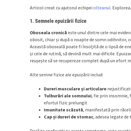
Articol creat cu ajutorul echipei
olteanul
. Exploreaz
1.
Semnele epuizării fizice
Oboseala cronică
este unul dintre cele mai eviden
obosit, chiar și după o noapte de somn odihnitor, c
Această oboseală poate fi însoțită de o lipsă de energ
și cele de rutină, să devină mult mai dificile. Epuiza
reușește să se recupereze complet după un efort in
Alte semne fizice ale epuizării includ:
Dureri musculare și articulare
nejustificat
Tulburări ale somnului
, fie prin insomnie,
efortul fizic prelungit
Imunitate scăzută
, manifestată prin răcel
Cap și dureri de stomac
, adesea legate de
Dacă te confrunți cu aceste simptome, este esenția