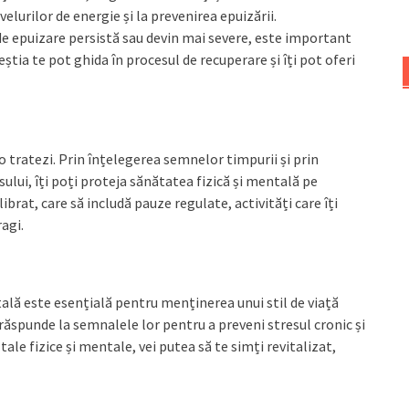
lurilor de energie și la prevenirea epuizării.
e epuizare persistă sau devin mai severe, este important
eștia te pot ghida în procesul de recuperare și îți pot oferi
o tratezi. Prin înțelegerea semnelor timpurii și prin
lui, îți poți proteja sănătatea fizică și mentală pe
brat, care să includă pauze regulate, activități care îți
agi.
lă este esențială pentru menținerea unui stil de viață
i răspunde la semnalele lor pentru a preveni stresul cronic și
ale fizice și mentale, vei putea să te simți revitalizat,