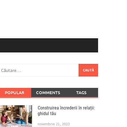
aută
upă:
POPULAR
COMMENTS
TAGS
Construirea încrederii în relații:
ghidul tău
noiembrie 21, 2023