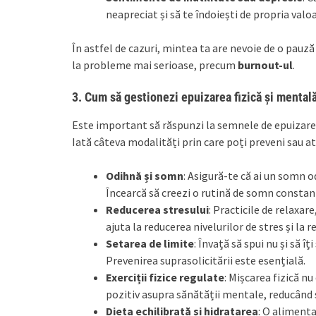
neapreciat și să te îndoiești de propria valo
În astfel de cazuri, mintea ta are nevoie de o pauz
la probleme mai serioase, precum
burnout-ul
.
3.
Cum să gestionezi epuizarea fizică și mental
Este important să răspunzi la semnele de epuizare f
Iată câteva modalități prin care poți preveni sau at
Odihnă și somn
: Asigură-te că ai un somn o
Încearcă să creezi o rutină de somn constant
Reducerea stresului
: Practicile de relaxare
ajuta la reducerea nivelurilor de stres și la 
Setarea de limite
: Învață să spui nu și să îț
Prevenirea suprasolicitării este esențială.
Exerciții fizice regulate
: Mișcarea fizică nu
pozitiv asupra sănătății mentale, reducând s
Dieta echilibrată și hidratarea
: O alimenta