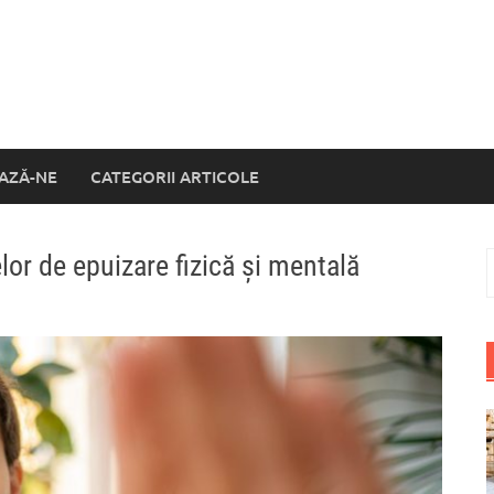
AZĂ-NE
CATEGORII ARTICOLE
or de epuizare fizică și mentală
C
d