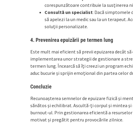
corespunzătoare contribuie la susținerea nive
Consultă un specialist
: Dacă simptomele d
să apelezi la un medic sau la un terapeut. Ac
soluții personalizate.
4.
Prevenirea epuizării pe termen lung
Este mult mai eficient să previi epuizarea decât să 
implementarea unor strategii de gestionare a stresu
termen lung. Încearcă să îți creezi un program echili
aduc bucurie și sprijin emoțional din partea celor dr
Concluzie
Recunoașterea semnelor de epuizare fizică și menta
sănătos și echilibrat. Ascultă-ți corpul și mintea ș
burnout-ul. Prin gestionarea eficientă a resurselor t
motivat și pregătit pentru provocările zilnice.