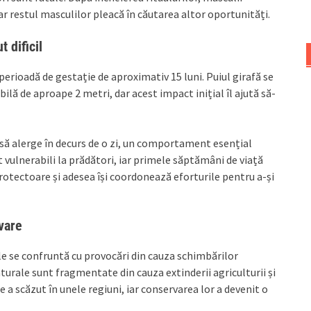
r restul masculilor pleacă în căutarea altor oportunități.
 dificil
perioadă de gestație de aproximativ 15 luni. Puiul girafă se
ilă de aproape 2 metri, dar acest impact inițial îl ajută să-
e să alerge în decurs de o zi, un comportament esențial
nt vulnerabili la prădători, iar primele săptămâni de viață
protectoare și adesea își coordonează eforturile pentru a-și
vare
 ele se confruntă cu provocări din cauza schimbărilor
turale sunt fragmentate din cauza extinderii agriculturii și
e a scăzut în unele regiuni, iar conservarea lor a devenit o