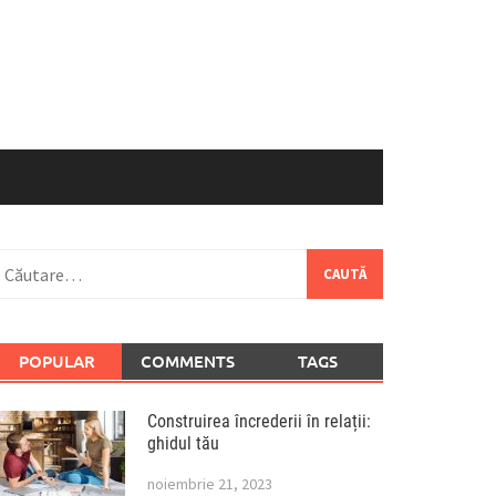
aută
upă:
POPULAR
COMMENTS
TAGS
Construirea încrederii în relații:
ghidul tău
noiembrie 21, 2023