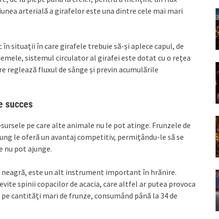
iunea arterială a girafelor este una dintre cele mai mari
n situații în care girafele trebuie să-și aplece capul, de
mele, sistemul circulator al girafei este dotat cu o rețea
re reglează fluxul de sânge și previn acumulările
de succes
esursele pe care alte animale nu le pot atinge. Frunzele de
 lung le oferă un avantaj competitiv, permițându-le să se
e nu pot ajunge.
e neagră, este un alt instrument important în hrănire.
evite spinii copacilor de acacia, care altfel ar putea provoca
ă pe cantități mari de frunze, consumând până la 34 de