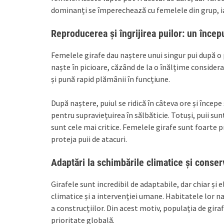
dominanți se împerechează cu femelele din grup, ia
Reproducerea și îngrijirea puilor: un început
Femelele girafe dau naștere unui singur pui după o 
naște în picioare, căzând de la o înălțime considerab
și pună rapid plămânii în funcțiune.
După naștere, puiul se ridică în câteva ore și încep
pentru supraviețuirea în sălbăticie. Totuși, puii su
sunt cele mai critice. Femelele girafe sunt foarte 
proteja puii de atacuri.
Adaptări la schimbările climatice și conser
Girafele sunt incredibil de adaptabile, dar chiar și
climatice și a intervenției umane. Habitatele lor na
a construcțiilor. Din acest motiv, populația de giraf
prioritate globală.