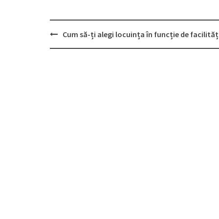
Post
Cum să-ți alegi locuința în funcție de facilităț
navigation