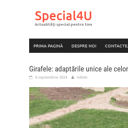
Skip
to
Special4U
content
Actualități special pentru tine
PRIMA PAGINĂ
DESPRE NOI
CONTACTE
Girafele: adaptările unice ale celo
6 septembrie 2024
Admin