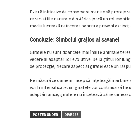
Există inițiative de conservare menite să protejeze
rezervațiile naturale din Africa joacă un rol esenția
mediu lucrează neîncetat pentru a preveni extincți
Concluzie: Simbolul grațios al savanei
Girafele nu sunt doar cele mai înalte animale terest
vedere al adaptărilor evolutive. De la gâtul lor l
de protecție, fiecare aspect al girafei este un răsp
Pe măsură ce oamenii încep să înțeleagă mai bine a
vor fi intensificate, iar girafele vor continua să fie 
adaptări unice, girafele nu încetează să ne uimească,
POSTED UNDER
DIVERSE