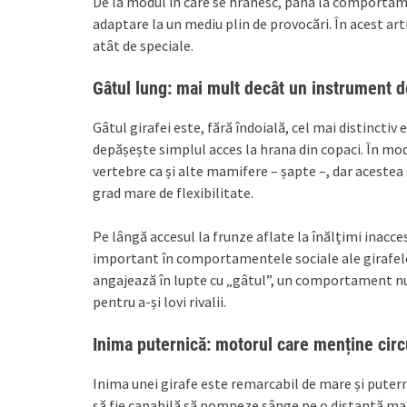
De la modul în care se hrănesc, până la comportame
adaptare la un mediu plin de provocări. În acest art
atât de speciale.
Gâtul lung: mai mult decât un instrument d
Gâtul girafei este, fără îndoială, cel mai distincti
depășește simplul acces la hrana din copaci. În mod
vertebre ca și alte mamifere – șapte –, dar aceste
grad mare de flexibilitate.
Pe lângă accesul la frunze aflate la înălțimi inacce
important în comportamentele sociale ale girafelor
angajează în lupte cu „gâtul”, un comportament num
pentru a-și lovi rivalii.
Inima puternică: motorul care menține circ
Inima unei girafe este remarcabil de mare și puter
să fie capabilă să pompeze sânge pe o distanță mare