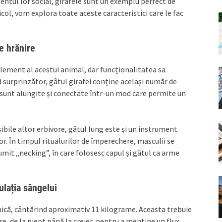
ntul lor social, girafele sunt un exemplu perfect de
icol, vom explora toate aceste caracteristici care le fac
e hrănire
v element al acestui animal, dar funcționalitatea sa
 surprinzător, gâtul girafei conține același număr de
a sunt alungite și conectate într-un mod care permite un
sibile altor erbivore, gâtul lung este și un instrument
. În timpul ritualurilor de împerechere, masculii se
it „necking”, în care folosesc capul și gâtul ca arme
ulația sângelui
nică, cântărind aproximativ 11 kilograme. Aceasta trebuie
, de la piept până la creier, pentru a menține un flux