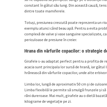
constant în gâtul său lung. Din această cauză, tens
dintre toate mamiferele.
Totuși, presiunea crescută poate reprezenta un risc î
exemplu atunci când beau apă. Pentru a evita proble
complexă de valve și vase sanguine specializate, ca
periculoase de presiune în creier.
Hrana din vârfurile copacilor: o strategie 
Girafele s-au adaptat perfect pentru a profita de r
acacia sunt principala lor sursă de hrană, iar gâtul
hrănească din vârfurile copacilor, unde alte erbivor
Limba lor, lungă de aproximativ 50 cm și de culoar
Limba flexibilă le permite să smulgă frunzele și să 
răni dureroase. Mai mult, girafele au o dietă bazat
kilograme de vegetație pe zi.