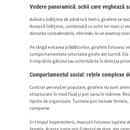
Vedere panoramică: ochii care veghează s
Având o înălțime de până la 6 metri, girafele se bu
Această înălțime, combinată cu ochii lor mari și ve
distanțe considerabile, oferindu-le un avantaj cruci
Pe lângă evitarea prădătorilor, girafele folosesc 
comportamentele celorlalte girafe din turmă. Ele 
fi mișcările gâtului sau schimbările în direcția privi
Comportamentul social: rețele complexe de
Contrar percepției populare, girafele nu sunt anima
structurate în mod fluid și pot varia în mărime. Rel
lipsite de organizare. Turmele pot include femele, 
companie.
În timpul împerecherii, masculii folosesc luptele d
femele. Aceste lupte pot fi destul de dure, dar rareo