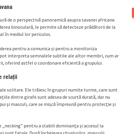
avana
cură de o perspectivă panoramică asupra savanei africane.
derea binoculară, le permite să detecteze prădătorii de la
al în mediul lor periculos.
vederea pentru a comunica și pentru a monitoriza
pot interpreta semnalele subtile ale altor membri, cum ar
rii, oferind astfel o coordonare eficientă a grupului.
 relații
le solitare. Ele trăiesc în grupuri numite turme, care sunt
ațiile dintre girafe sunt adesea de scurtă durată, dar nu
pui și masculi, care se mișcă împreună pentru protecție și
e „necking” pentru a stabili dominanța și accesul la
ri sunt fatale. După încheierea ritualurilor, masculii