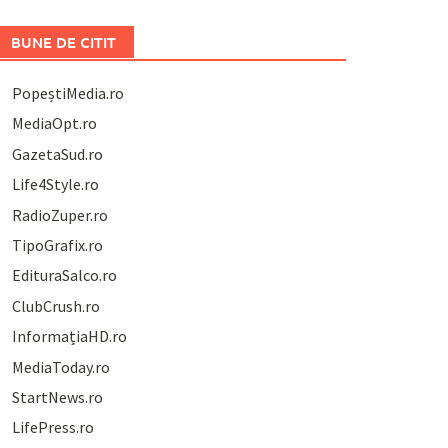
BUNE DE CITIT
PopeștiMedia.ro
MediaOpt.ro
GazetaSud.ro
Life4Style.ro
RadioZuper.ro
TipoGrafix.ro
EdituraSalco.ro
ClubCrush.ro
InformațiaHD.ro
MediaToday.ro
StartNews.ro
LifePress.ro