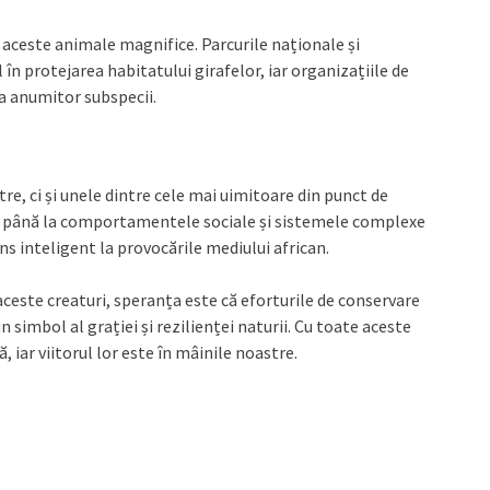
 aceste animale magnifice. Parcurile naționale și
l în protejarea habitatului girafelor, iar organizațiile de
a anumitor subspecii.
re, ci și unele dintre cele mai uimitoare din punct de
ung până la comportamentele sociale și sistemele complexe
uns inteligent la provocările mediului african.
ceste creaturi, speranța este că eforturile de conservare
un simbol al grației și rezilienței naturii. Cu toate aceste
 iar viitorul lor este în mâinile noastre.