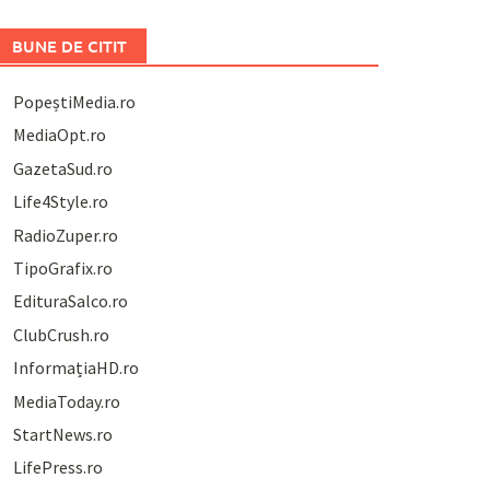
BUNE DE CITIT
PopeștiMedia.ro
MediaOpt.ro
GazetaSud.ro
Life4Style.ro
RadioZuper.ro
TipoGrafix.ro
EdituraSalco.ro
ClubCrush.ro
InformațiaHD.ro
MediaToday.ro
StartNews.ro
LifePress.ro