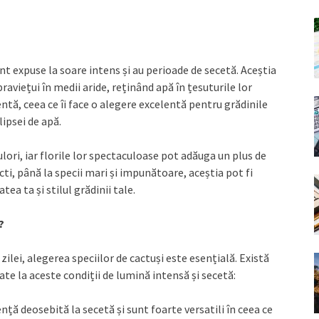
nt expuse la soare intens și au perioade de secetă. Aceștia
raviețui în medii aride, reținând apă în țesuturile lor
entă, ceea ce îi face o alegere excelentă pentru grădinile
lipsei de apă.
ulori, iar florile lor spectaculoase pot adăuga un plus de
cti, până la specii mari și impunătoare, aceștia pot fi
ea ta și stilul grădinii tale.
?
zilei, alegerea speciilor de cactuși este esențială. Există
te la aceste condiții de lumină intensă și secetă:
ență deosebită la secetă și sunt foarte versatili în ceea ce