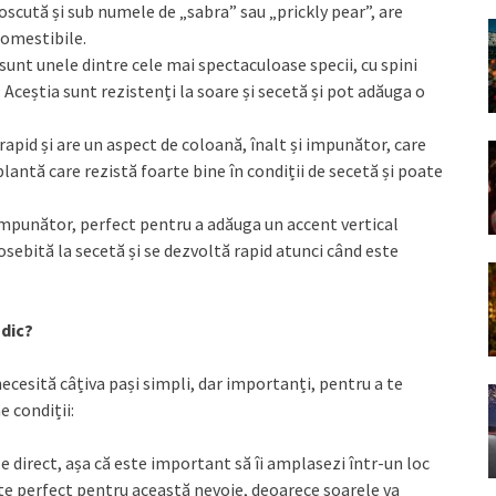
oscută și sub numele de „sabra” sau „prickly pear”, are
comestibile.
 sunt unele dintre cele mai spectaculoase specii, cu spini
Aceștia sunt rezistenți la soare și secetă și pot adăuga o
rapid și are un aspect de coloană, înalt și impunător, care
antă care rezistă foarte bine în condiții de secetă și poate
 impunător, perfect pentru a adăuga un accent vertical
osebită la secetă și se dezvoltă rapid atunci când este
udic?
ecesită câțiva pași simpli, dar importanți, pentru a te
e condiții:
le direct, așa că este important să îi amplasezi într-un loc
te perfect pentru această nevoie, deoarece soarele va