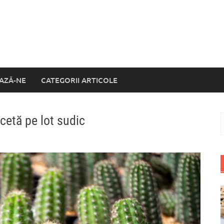
AZĂ-NE
CATEGORII ARTICOLE
ecetă pe lot sudic
C
d