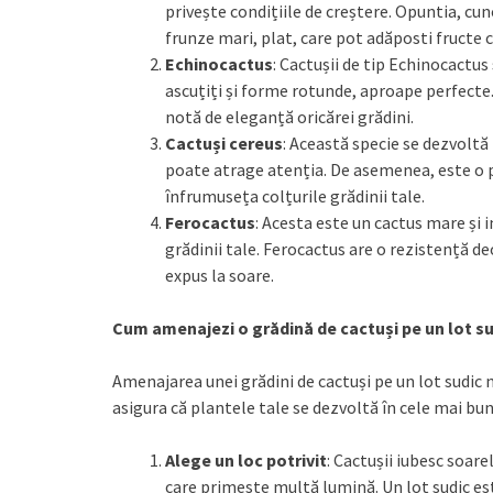
privește condițiile de creștere. Opuntia, cun
frunze mari, plat, care pot adăposti fructe 
Echinocactus
: Cactușii de tip Echinocactus
ascuțiți și forme rotunde, aproape perfecte. 
notă de eleganță oricărei grădini.
Cactuși cereus
: Această specie se dezvoltă 
poate atrage atenția. De asemenea, este o pl
înfrumuseța colțurile grădinii tale.
Ferocactus
: Acesta este un cactus mare și
grădinii tale. Ferocactus are o rezistență de
expus la soare.
Cum amenajezi o grădină de cactuși pe un lot s
Amenajarea unei grădini de cactuși pe un lot sudic n
asigura că plantele tale se dezvoltă în cele mai bun
Alege un loc potrivit
: Cactușii iubesc soare
care primește multă lumină. Un lot sudic es