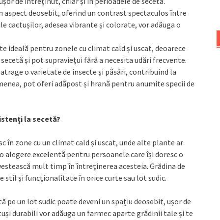
șor de întreținut, chiar și în perioadele de secetă.
un aspect deosebit, oferind un contrast spectaculos între
ile cactușilor, adesea vibrante și colorate, vor adăuga o
ste ideală pentru zonele cu climat cald și uscat, deoarece
secetă și pot supraviețui fără a necesita udări frecvente.
 atrage o varietate de insecte și păsări, contribuind la
emenea, pot oferi adăpost și hrană pentru anumite specii de
istenți la secetă?
c în zone cu un climat cald și uscat, unde alte plante ar
e o alegere excelentă pentru persoanele care își doresc o
nvestească mult timp în întreținerea acesteia. Grădina de
stil și funcționalitate în orice curte sau lot sudic.
etă pe un lot sudic poate deveni un spațiu deosebit, ușor de
tuși durabili vor adăuga un farmec aparte grădinii tale și te