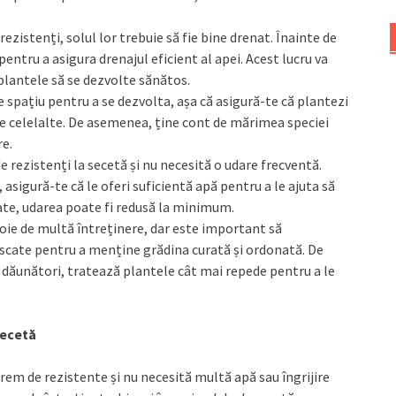
 rezistenți, solul lor trebuie să fie bine drenat. Înainte de
pentru a asigura drenajul eficient al apei. Acest lucru va
 plantele să se dezvolte sănătos.
de spațiu pentru a se dezvolta, așa că asigură-te că plantezi
 de celelalte. De asemenea, ține cont de mărimea speciei
re.
e rezistenți la secetă și nu necesită o udare frecventă.
asigură-te că le oferi suficientă apă pentru a le ajuta să
nate, udarea poate fi redusă la minimum.
voie de multă întreținere, dar este important să
uscate pentru a menține grădina curată și ordonată. De
dăunători, tratează plantele cât mai repede pentru a le
secetă
trem de rezistente și nu necesită multă apă sau îngrijire