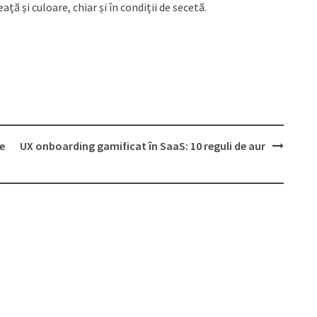
ață și culoare, chiar și în condiții de secetă.
e
UX onboarding gamificat în SaaS: 10 reguli de aur