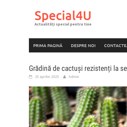
Skip
to
Special4U
content
Actualități special pentru tine
PRIMA PAGINĂ
DESPRE NOI
CONTACTE
Grădină de cactuși rezistenți la s
25 aprilie 2025
Admin