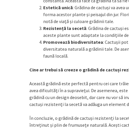
constantă. Aceasta face ca grădina ta să fie u
Estetică unică
: Grădina de cactuși va avea 
forma acestor plante și peisajul din jur. Flor
notă de viață și culoare grădinii tale.
Rezistență la secetă
: Grădina de cactuși e
aceste plante sunt adaptate la condițiile de 
Promovează biodiversitatea
: Cactușii pot
diversitatea naturală a grădinii tale. De as
faună locală.
Cine ar trebui să creeze o grădină de cactuși rez
Această grădină este perfectă pentru cei care trăies
avea dificultăți în a supraviețui. De asemenea, est
grădină cu un design deosebit, dar care nu vor să i
cactuși rezistenți la secetă va adăuga un element de 
În concluzie, o grădină de cactuși rezistenți la sec
întreținut și plin de frumusețe naturală. Acești cac