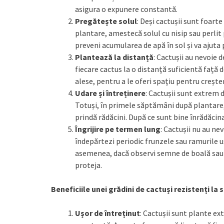
asigura o expunere constantă.
Pregătește solul
: Deși cactușii sunt foarte
plantare, amestecă solul cu nisip sau perlit 
preveni acumularea de apă în sol și va ajuta
Plantează la distanță
: Cactușii au nevoie 
fiecare cactus la o distanță suficientă față
alese, pentru a le oferi spațiu pentru crește
Udare și întreținere
: Cactușii sunt extrem d
Totuși, în primele săptămâni după plantare, 
prindă rădăcini. După ce sunt bine înrădăci
Îngrijire pe termen lung
: Cactușii nu au ne
îndepărtezi periodic frunzele sau ramurile 
asemenea, dacă observi semne de boală sau 
proteja.
Beneficiile unei grădini de cactuși rezistenți la 
Ușor de întreținut
: Cactușii sunt plante ex