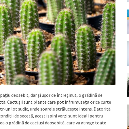
pațiu deosebit, dar și ușor de întreținut, o grădină de
ectă. Cactușii sunt plante care pot înfrumuseța orice curte
tr-un lot sudic, unde soarele strălucește intens. Datorită
condiții de secetă, acești spini verzi sunt ideali pentru
crea o grădină de cactuși deosebită, care va atrage toate