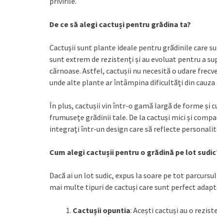
privirile.
De ce să alegi cactuși pentru grădina ta?
Cactușii sunt plante ideale pentru grădinile care su
sunt extrem de rezistenți și au evoluat pentru a sup
cărnoase. Astfel, cactușii nu necesită o udare frecv
unde alte plante ar întâmpina dificultăți din cauza 
În plus, cactușii vin într-o gamă largă de forme și c
frumusețe grădinii tale. De la cactuși mici și compa
integrați într-un design care să reflecte personalitat
Cum alegi cactușii pentru o grădină pe lot sudic
Dacă ai un lot sudic, expus la soare pe tot parcursul 
mai multe tipuri de cactuși care sunt perfect adapta
Cactușii opuntia
: Acești cactuși au o rezist