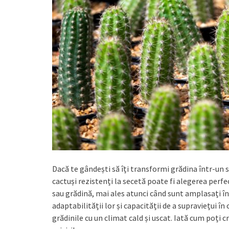
Dacă te gândești să îți transformi grădina într-un s
cactuși rezistenți la secetă poate fi alegerea perf
sau grădină, mai ales atunci când sunt amplasați în
adaptabilității lor și capacității de a supraviețui în 
grădinile cu un climat cald și uscat. Iată cum poți 