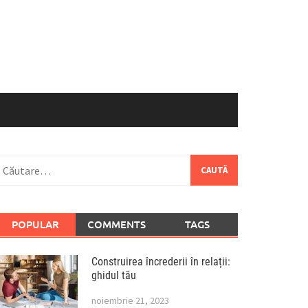
aută
upă:
POPULAR
COMMENTS
TAGS
Construirea încrederii în relații:
ghidul tău
noiembrie 21, 2023