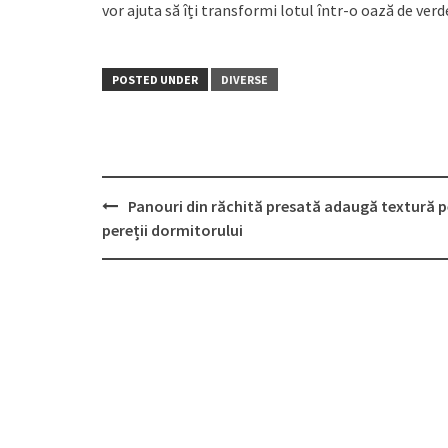
vor ajuta să îți transformi lotul într-o oază de verde
POSTED UNDER
DIVERSE
Post
Panouri din răchită presată adaugă textură p
navigation
pereții dormitorului