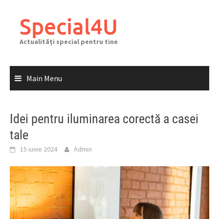
Skip
to
Special4U
content
Actualități special pentru tine
Main Menu
Idei pentru iluminarea corectă a casei
tale
15 iunie 2024
Admin