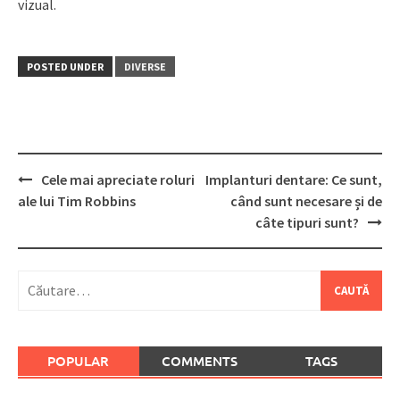
vizual.
POSTED UNDER
DIVERSE
Post
Cele mai apreciate roluri
Implanturi dentare: Ce sunt,
navigation
ale lui Tim Robbins
când sunt necesare și de
câte tipuri sunt?
Caută
după:
POPULAR
COMMENTS
TAGS