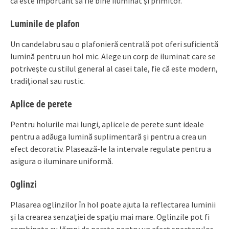
că este important să fie bine iluminat și primitor.
Luminile de plafon
Un candelabru sau o plafonieră centrală pot oferi suficientă
lumină pentru un hol mic. Alege un corp de iluminat care se
potrivește cu stilul general al casei tale, fie că este modern,
tradițional sau rustic.
Aplice de perete
Pentru holurile mai lungi, aplicele de perete sunt ideale
pentru a adăuga lumină suplimentară și pentru a crea un
efect decorativ. Plasează-le la intervale regulate pentru a
asigura o iluminare uniformă.
Oglinzi
Plasarea oglinzilor în hol poate ajuta la reflectarea luminii
și la crearea senzației de spațiu mai mare. Oglinzile pot fi
combinate cu lămpi de perete pentru un efect spectaculos.