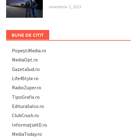
noiembrie 7, 2023
BUNE DE CITIT
PopeștiMedia.ro
MediaOpt.ro
GazetaSud.ro
Life4Style.ro
RadioZuper.ro
TipoGrafix.ro
EdituraSalco.ro
ClubCrush.ro
InformațiaHD.ro
MediaToday.ro