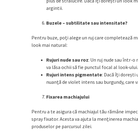
plus de strălucire. Dacă îți dorești un look 
argintii.
Buzele – subtilitate sau intensitate?
Pentru buze, poți alege un ruj care completează ma
look mai natural:
Rujuri nude sau roz
: Un ruj nude sau într-o
va lăsa ochii să fie punctul focal al look-ului.
Rujuri intens pigmentate
: Dacă îți doreșt
nuanță de violet intens sau burgundy, care 
Fixarea machiajului
Pentru a te asigura că machiajul tău rămâne impecabi
spray fixator. Acesta va ajuta la menținerea machi
produselor pe parcursul zilei.