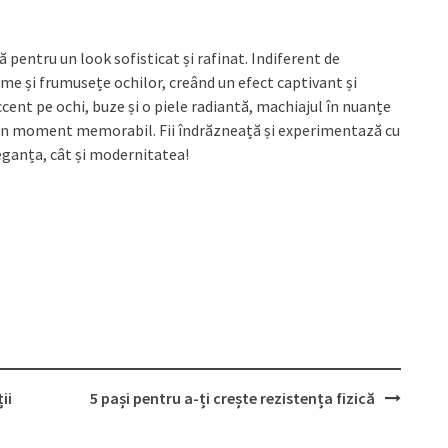
 pentru un look sofisticat și rafinat. Indiferent de
ime și frumusețe ochilor, creând un efect captivant și
cent pe ochi, buze și o piele radiantă, machiajul în nuanțe
r-un moment memorabil. Fii îndrăzneață și experimentază cu
eganța, cât și modernitatea!
ii
5 pași pentru a-ți crește rezistența fizică