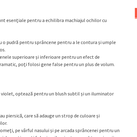
nt esențiale pentru a echilibra machiajul ochilor cu
au o pudră pentru sprâncene pentru a le contura și umple
os.
enele superioare și inferioare pentru un efect de
dramatic, poți folosi gene false pentru un plus de volum.
 violet, optează pentru un blush subtil și un iluminator
au piersică, care să adauge un strop de culoare și
lor.
pomeți, pe vârful nasului și pe arcada sprâncenei pentru un