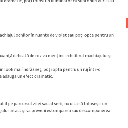
mai dramatic, poți folosi un iluminator cu subtonuri aurii sau
chiajul ochilor în nuanțe de violet sau poți opta pentru un
 nuanță delicată de roz va menține echilibrul machiajului și
i un look mai îndrăzneț, poți opta pentru un ruj într-o
va adăuga un efect dramatic.
l pe parcursul zilei sau al serii, nu uita să folosești un
ajului intact și va preveni estomparea sau descompunerea