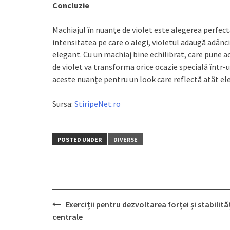
Concluzie
Machiajul în nuanțe de violet este alegerea perfectă
intensitatea pe care o alegi, violetul adaugă adânc
elegant. Cu un machiaj bine echilibrat, care pune ac
de violet va transforma orice ocazie specială înt
aceste nuanțe pentru un look care reflectă atât el
Sursa:
StiripeNet.ro
POSTED UNDER
DIVERSE
Post
Exerciții pentru dezvoltarea forței și stabilităț
navigation
centrale