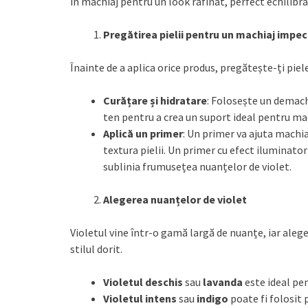
în machiaj pentru un look rafinat, perfect echilibra
Pregătirea pielii pentru un machiaj impec
Înainte de a aplica orice produs, pregătește-ți piel
Curățare și hidratare
: Folosește un demach
ten pentru a crea un suport ideal pentru ma
Aplică un primer
: Un primer va ajuta machia
textura pielii. Un primer cu efect iluminato
sublinia frumusețea nuanțelor de violet.
Alegerea nuanțelor de violet
Violetul vine într-o gamă largă de nuanțe, iar aleger
stilul dorit.
Violetul deschis
sau
lavanda
este ideal pen
Violetul intens
sau
indigo
poate fi folosit