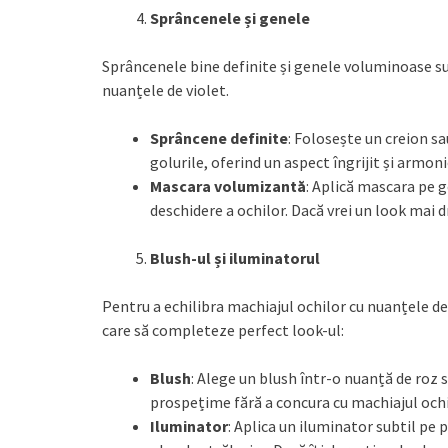
Sprâncenele și genele
Sprâncenele bine definite și genele voluminoase su
nuanțele de violet.
Sprâncene definite
: Folosește un creion s
golurile, oferind un aspect îngrijit și armoni
Mascara volumizantă
: Aplică mascara pe g
deschidere a ochilor. Dacă vrei un look mai 
Blush-ul și iluminatorul
Pentru a echilibra machiajul ochilor cu nuanțele de
care să completeze perfect look-ul:
Blush
: Alege un blush într-o nuanță de roz s
prospețime fără a concura cu machiajul ochi
Iluminator
: Aplica un iluminator subtil pe 