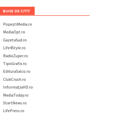
BUNE DE CITIT
PopeștiMedia.ro
MediaOpt.ro
GazetaSud.ro
Life4Style.ro
RadioZuper.ro
TipoGrafix.ro
EdituraSalco.ro
ClubCrush.ro
InformațiaHD.ro
MediaToday.ro
StartNews.ro
LifePress.ro