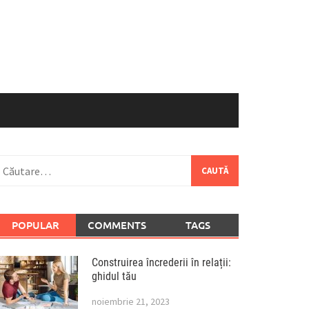
aută
upă:
POPULAR
COMMENTS
TAGS
Construirea încrederii în relații:
ghidul tău
noiembrie 21, 2023