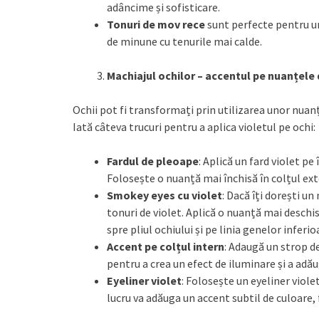
adâncime și sofisticare.
Tonuri de mov rece
sunt perfecte pentru u
de minune cu tenurile mai calde.
Machiajul ochilor – accentul pe nuanțele 
Ochii pot fi transformați prin utilizarea unor nuanț
Iată câteva trucuri pentru a aplica violetul pe ochi:
Fardul de pleoape
: Aplică un fard violet p
Folosește o nuanță mai închisă în colțul exte
Smokey eyes cu violet
: Dacă îți dorești u
tonuri de violet. Aplică o nuanță mai desch
spre pliul ochiului și pe linia genelor inferio
Accent pe colțul intern
: Adaugă un strop de
pentru a crea un efect de iluminare și a adău
Eyeliner violet
: Folosește un eyeliner viole
lucru va adăuga un accent subtil de culoare, f