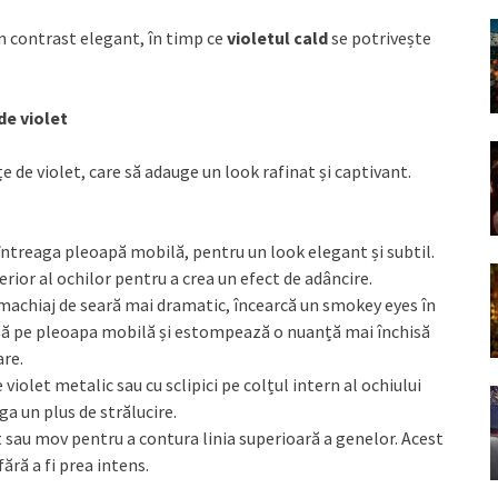
n contrast elegant, în timp ce
violetul cald
se potrivește
de violet
e de violet, care să adauge un look rafinat și captivant.
e întreaga pleoapă mobilă, pentru un look elegant și subtil.
rior al ochilor pentru a crea un efect de adâncire.
n machiaj de seară mai dramatic, încearcă un smokey eyes în
isă pe pleoapa mobilă și estompează o nuanță mai închisă
are.
 violet metalic sau cu sclipici pe colțul intern al ochiului
ga un plus de strălucire.
t sau mov pentru a contura linia superioară a genelor. Acest
ără a fi prea intens.