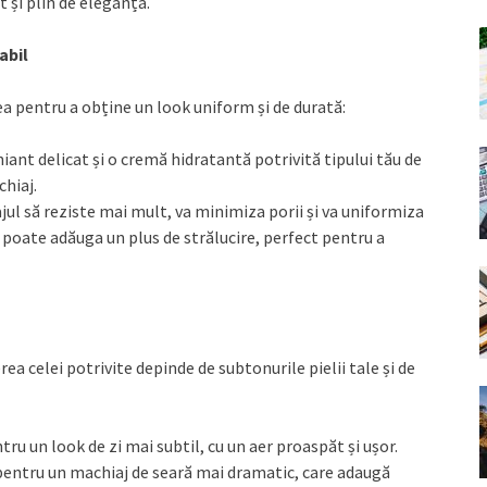
t și plin de eleganță.
abil
ea pentru a obține un look uniform și de durată:
iant delicat și o cremă hidratantă potrivită tipului tău de
chiaj.
jul să reziste mai mult, va minimiza porii și va uniformiza
r poate adăuga un plus de strălucire, perfect pentru a
ea celei potrivite depinde de subtonurile pielii tale și de
tru un look de zi mai subtil, cu un aer proaspăt și ușor.
 pentru un machiaj de seară mai dramatic, care adaugă