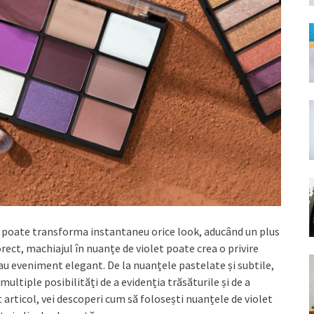
re poate transforma instantaneu orice look, aducând un plus
rect, machiajul în nuanțe de violet poate crea o privire
au eveniment elegant. De la nuanțele pastelate și subtile,
multiple posibilități de a evidenția trăsăturile și de a
articol, vei descoperi cum să folosești nuanțele de violet