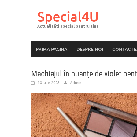
Skip
to
Special4U
content
Actualități special pentru tine
PRIMA PAGINĂ
DESPRE NOI
CONTACTE
Machiajul în nuanțe de violet pen
10 iulie 2025
Admin