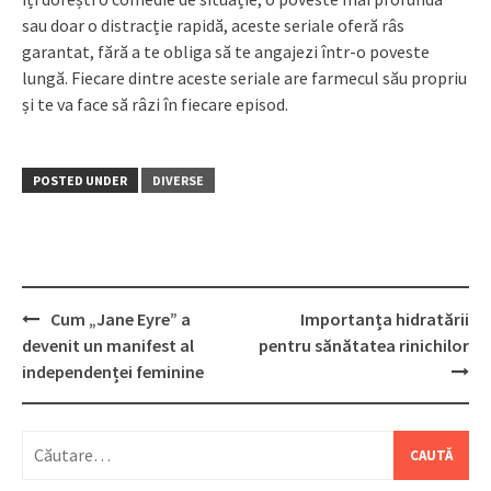
sau doar o distracție rapidă, aceste seriale oferă râs
garantat, fără a te obliga să te angajezi într-o poveste
lungă. Fiecare dintre aceste seriale are farmecul său propriu
și te va face să râzi în fiecare episod.
POSTED UNDER
DIVERSE
Post
Cum „Jane Eyre” a
Importanța hidratării
navigation
devenit un manifest al
pentru sănătatea rinichilor
independenței feminine
Caută
după: