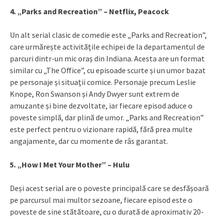
4. „Parks and Recreation” – Netflix, Peacock
Un alt serial clasic de comedie este „Parks and Recreation”,
care urmărește activitățile echipei de la departamentul de
parcuri dintr-un mic oraș din Indiana. Acesta are un format
similar cu „The Office”, cu episoade scurte și un umor bazat
pe personaje și situații comice. Personaje precum Leslie
Knope, Ron Swanson și Andy Dwyer sunt extrem de
amuzante și bine dezvoltate, iar fiecare episod aduce o
poveste simplă, dar plină de umor. „Parks and Recreation”
este perfect pentru o vizionare rapidă, fără prea multe
angajamente, dar cu momente de râs garantat.
5. „How I Met Your Mother” – Hulu
Deși acest serial are o poveste principală care se desfășoară
pe parcursul mai multor sezoane, fiecare episod este o
poveste de sine stătătoare, cu o durată de aproximativ 20-