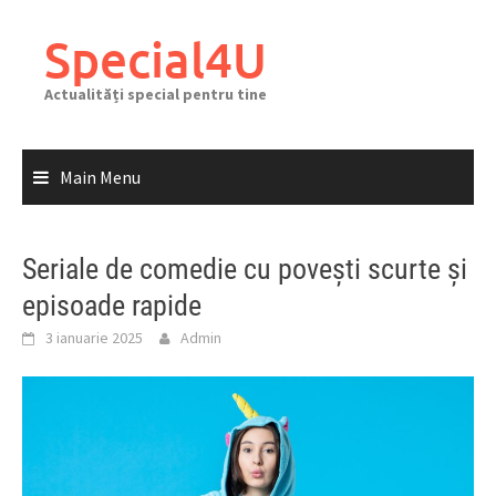
Skip
to
Special4U
content
Actualități special pentru tine
Main Menu
Seriale de comedie cu povești scurte și
episoade rapide
3 ianuarie 2025
Admin