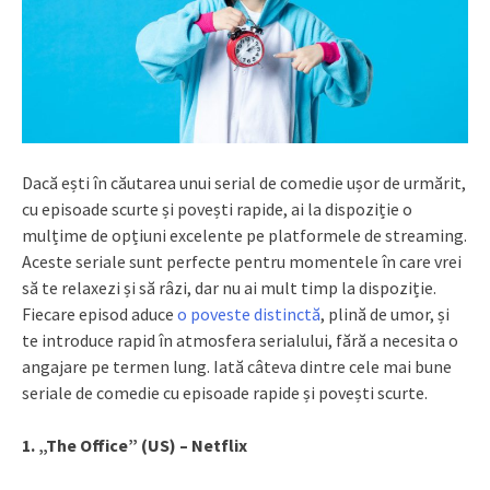
Dacă ești în căutarea unui serial de comedie ușor de urmărit,
cu episoade scurte și povești rapide, ai la dispoziție o
mulțime de opțiuni excelente pe platformele de streaming.
Aceste seriale sunt perfecte pentru momentele în care vrei
să te relaxezi și să râzi, dar nu ai mult timp la dispoziție.
Fiecare episod aduce
o poveste distinctă
, plină de umor, și
te introduce rapid în atmosfera serialului, fără a necesita o
angajare pe termen lung. Iată câteva dintre cele mai bune
seriale de comedie cu episoade rapide și povești scurte.
1. „The Office” (US) – Netflix