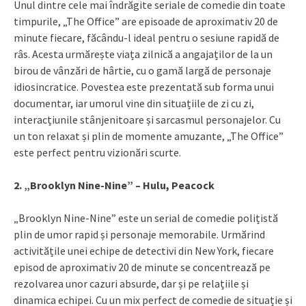
Unul dintre cele mai îndrăgite seriale de comedie din toate
timpurile, „The Office” are episoade de aproximativ 20 de
minute fiecare, făcându-l ideal pentru o sesiune rapidă de
râs. Acesta urmărește viața zilnică a angajaților de la un
birou de vânzări de hârtie, cu o gamă largă de personaje
idiosincratice. Povestea este prezentată sub forma unui
documentar, iar umorul vine din situațiile de zi cu zi,
interacțiunile stânjenitoare și sarcasmul personajelor. Cu
un ton relaxat și plin de momente amuzante, „The Office”
este perfect pentru vizionări scurte.
2. „Brooklyn Nine-Nine” – Hulu, Peacock
„Brooklyn Nine-Nine” este un serial de comedie polițistă
plin de umor rapid și personaje memorabile. Urmărind
activitățile unei echipe de detectivi din New York, fiecare
episod de aproximativ 20 de minute se concentrează pe
rezolvarea unor cazuri absurde, dar și pe relațiile și
dinamica echipei. Cu un mix perfect de comedie de situație și