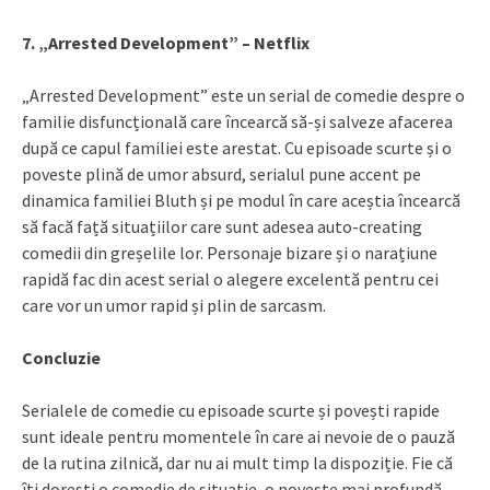
7. „Arrested Development” – Netflix
„Arrested Development” este un serial de comedie despre o
familie disfuncțională care încearcă să-și salveze afacerea
după ce capul familiei este arestat. Cu episoade scurte și o
poveste plină de umor absurd, serialul pune accent pe
dinamica familiei Bluth și pe modul în care aceștia încearcă
să facă față situațiilor care sunt adesea auto-creating
comedii din greșelile lor. Personaje bizare și o narațiune
rapidă fac din acest serial o alegere excelentă pentru cei
care vor un umor rapid și plin de sarcasm.
Concluzie
Serialele de comedie cu episoade scurte și povești rapide
sunt ideale pentru momentele în care ai nevoie de o pauză
de la rutina zilnică, dar nu ai mult timp la dispoziție. Fie că
îți dorești o comedie de situație, o poveste mai profundă