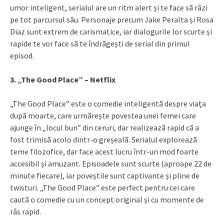
umor inteligent, serialul are un ritm alert și te face să râzi
pe tot parcursul său. Personaje precum Jake Peralta și Rosa
Diaz sunt extrem de carismatice, iar dialogurile lor scurte și
rapide te vor face să te îndrăgești de serial din primul
episod.
3. „The Good Place” – Netflix
„The Good Place” este o comedie inteligentă despre viața
după moarte, care urmărește povestea unei femei care
ajunge în „locul bun” din ceruri, dar realizează rapid că a
fost trimisă acolo dintr-o greșeală. Serialul explorează
teme filozofice, dar face acest lucru într-un mod foarte
accesibil și amuzant. Episoadele sunt scurte (aproape 22 de
minute fiecare), iar poveștile sunt captivante și pline de
twisturi. „The Good Place” este perfect pentru cei care
caută o comedie cu un concept original și cu momente de
râs rapid.