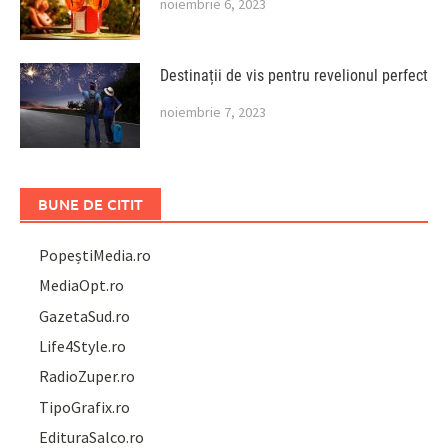
noiembrie 6, 2023
Destinații de vis pentru revelionul perfect
noiembrie 7, 2023
BUNE DE CITIT
PopeștiMedia.ro
MediaOpt.ro
GazetaSud.ro
Life4Style.ro
RadioZuper.ro
TipoGrafix.ro
EdituraSalco.ro