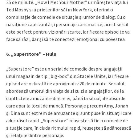
25 de minute. „How I Met Your Mother” urmărește viața lui
Ted Mosby și a prietenilor săi în New York, oferind o
combinație de comedie de situație și umor de dialog. Cu o
narațiune captivantă și personaje carismatice, acest serial
este perfect pentru vizionări scurte, iar fiecare episod te va
face să râzi, dar și să te conectezi emoțional cu povestea.
6. „Superstore” – Hulu
„Superstore” este un serial de comedie despre angajații
unui magazin de tip „big-box” din Statele Unite, iar fiecare
episod are o durată de aproximativ 20 de minute. Serialul
abordează umorul din viața de zi cu zi a angajaților, de la
conflictele amuzante dintre ei, până la situațiile absurde
care apar la locul de muncă. Personaje precum Amy, Jonah
și Dina sunt extrem de amuzante și sunt puse în situații care
aduc râsul rapid. „Superstore” reușește să fie o comedie de
situație care, în ciuda ritmului rapid, reușește să adâncească
și relațiile dintre personaje.