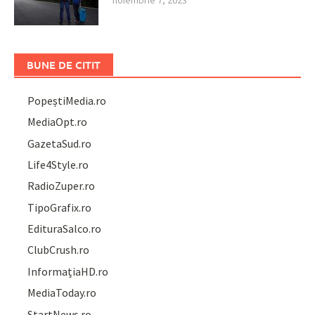
BUNE DE CITIT
PopeștiMedia.ro
MediaOpt.ro
GazetaSud.ro
Life4Style.ro
RadioZuper.ro
TipoGrafix.ro
EdituraSalco.ro
ClubCrush.ro
InformațiaHD.ro
MediaToday.ro
StartNews.ro