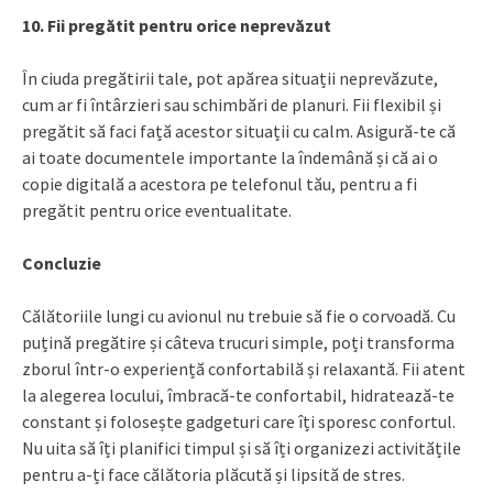
10. Fii pregătit pentru orice neprevăzut
În ciuda pregătirii tale, pot apărea situații neprevăzute,
cum ar fi întârzieri sau schimbări de planuri. Fii flexibil și
pregătit să faci față acestor situații cu calm. Asigură-te că
ai toate documentele importante la îndemână și că ai o
copie digitală a acestora pe telefonul tău, pentru a fi
pregătit pentru orice eventualitate.
Concluzie
Călătoriile lungi cu avionul nu trebuie să fie o corvoadă. Cu
puțină pregătire și câteva trucuri simple, poți transforma
zborul într-o experiență confortabilă și relaxantă. Fii atent
la alegerea locului, îmbracă-te confortabil, hidratează-te
constant și folosește gadgeturi care îți sporesc confortul.
Nu uita să îți planifici timpul și să îți organizezi activitățile
pentru a-ți face călătoria plăcută și lipsită de stres.