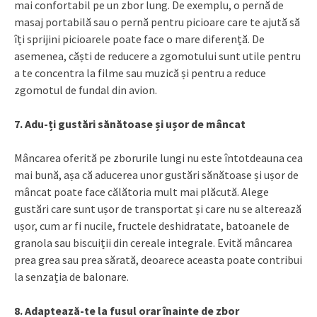
mai confortabil pe un zbor lung. De exemplu, o pernă de
masaj portabilă sau o pernă pentru picioare care te ajută să
îți sprijini picioarele poate face o mare diferență. De
asemenea, căști de reducere a zgomotului sunt utile pentru
a te concentra la filme sau muzică și pentru a reduce
zgomotul de fundal din avion.
7. Adu-ți gustări sănătoase și ușor de mâncat
Mâncarea oferită pe zborurile lungi nu este întotdeauna cea
mai bună, așa că aducerea unor gustări sănătoase și ușor de
mâncat poate face călătoria mult mai plăcută. Alege
gustări care sunt ușor de transportat și care nu se alterează
ușor, cum ar fi nucile, fructele deshidratate, batoanele de
granola sau biscuiții din cereale integrale. Evită mâncarea
prea grea sau prea sărată, deoarece aceasta poate contribui
la senzația de balonare.
8. Adaptează-te la fusul orar înainte de zbor