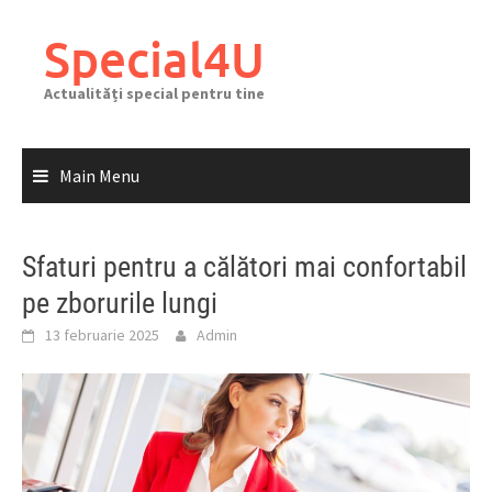
Skip
to
Special4U
content
Actualități special pentru tine
Main Menu
Sfaturi pentru a călători mai confortabil
pe zborurile lungi
13 februarie 2025
Admin