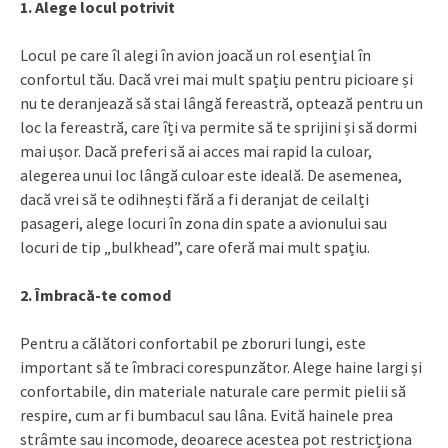
1. Alege locul potrivit
Locul pe care îl alegi în avion joacă un rol esențial în
confortul tău. Dacă vrei mai mult spațiu pentru picioare și
nu te deranjează să stai lângă fereastră, optează pentru un
loc la fereastră, care îți va permite să te sprijini și să dormi
mai ușor. Dacă preferi să ai acces mai rapid la culoar,
alegerea unui loc lângă culoar este ideală. De asemenea,
dacă vrei să te odihnești fără a fi deranjat de ceilalți
pasageri, alege locuri în zona din spate a avionului sau
locuri de tip „bulkhead”, care oferă mai mult spațiu.
2. Îmbracă-te comod
Pentru a călători confortabil pe zboruri lungi, este
important să te îmbraci corespunzător. Alege haine largi și
confortabile, din materiale naturale care permit pielii să
respire, cum ar fi bumbacul sau lâna. Evită hainele prea
strâmte sau incomode, deoarece acestea pot restricționa