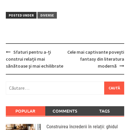
POSTED UNDER
DIVERSE
Post
Sfaturi pentru a-ți
Cele mai captivante povești
navigation
construi relații mai
fantasy din literatura
sănătoase și mai echilibrate
modernă
Caută
după:
POPULAR
COMMENTS
TAGS
Construirea încrederii în relații: ghidul