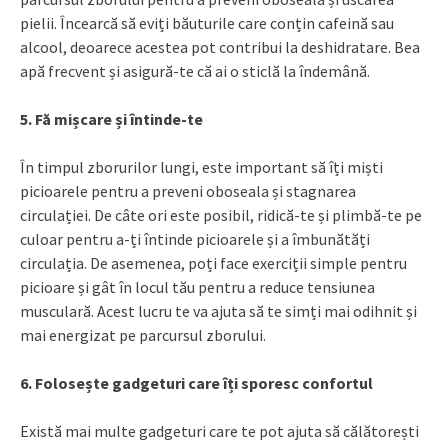
pielii. Încearcă să eviți băuturile care conțin cafeină sau
alcool, deoarece acestea pot contribui la deshidratare. Bea
apă frecvent și asigură-te că ai o sticlă la îndemână.
5. Fă mișcare și întinde-te
În timpul zborurilor lungi, este important să îți miști
picioarele pentru a preveni oboseala și stagnarea
circulației. De câte ori este posibil, ridică-te și plimbă-te pe
culoar pentru a-ți întinde picioarele și a îmbunătăți
circulația. De asemenea, poți face exerciții simple pentru
picioare și gât în locul tău pentru a reduce tensiunea
musculară. Acest lucru te va ajuta să te simți mai odihnit și
mai energizat pe parcursul zborului.
6. Folosește gadgeturi care îți sporesc confortul
Există mai multe gadgeturi care te pot ajuta să călătorești