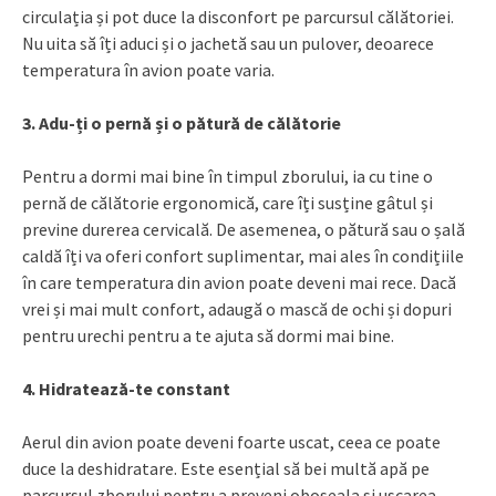
circulația și pot duce la disconfort pe parcursul călătoriei.
Nu uita să îți aduci și o jachetă sau un pulover, deoarece
temperatura în avion poate varia.
3. Adu-ți o pernă și o pătură de călătorie
Pentru a dormi mai bine în timpul zborului, ia cu tine o
pernă de călătorie ergonomică, care îți susține gâtul și
previne durerea cervicală. De asemenea, o pătură sau o șală
caldă îți va oferi confort suplimentar, mai ales în condițiile
în care temperatura din avion poate deveni mai rece. Dacă
vrei și mai mult confort, adaugă o mască de ochi și dopuri
pentru urechi pentru a te ajuta să dormi mai bine.
4. Hidratează-te constant
Aerul din avion poate deveni foarte uscat, ceea ce poate
duce la deshidratare. Este esențial să bei multă apă pe
parcursul zborului pentru a preveni oboseala și uscarea