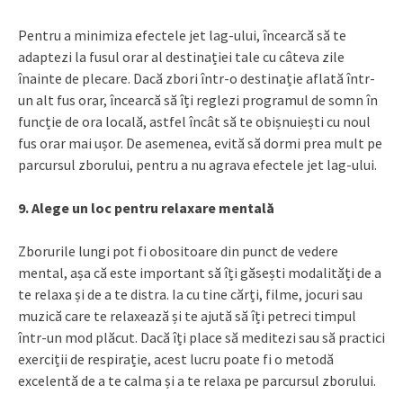
Pentru a minimiza efectele jet lag-ului, încearcă să te
adaptezi la fusul orar al destinației tale cu câteva zile
înainte de plecare. Dacă zbori într-o destinație aflată într-
un alt fus orar, încearcă să îți reglezi programul de somn în
funcție de ora locală, astfel încât să te obișnuiești cu noul
fus orar mai ușor. De asemenea, evită să dormi prea mult pe
parcursul zborului, pentru a nu agrava efectele jet lag-ului.
9. Alege un loc pentru relaxare mentală
Zborurile lungi pot fi obositoare din punct de vedere
mental, așa că este important să îți găsești modalități de a
te relaxa și de a te distra. Ia cu tine cărți, filme, jocuri sau
muzică care te relaxează și te ajută să îți petreci timpul
într-un mod plăcut. Dacă îți place să meditezi sau să practici
exerciții de respirație, acest lucru poate fi o metodă
excelentă de a te calma și a te relaxa pe parcursul zborului.