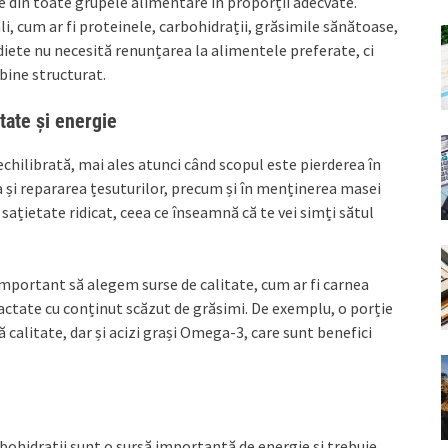
 din toate grupele alimentare în proporții adecvate.
i, cum ar fi proteinele, carbohidrații, grăsimile sănătoase,
diete nu necesită renunțarea la alimentele preferate, ci
bine structurat.
tate și energie
echilibrată, mai ales atunci când scopul este pierderea în
ea și repararea țesuturilor, precum și în menținerea masei
ațietate ridicat, ceea ce înseamnă că te vei simți sătul
 important să alegem surse de calitate, cum ar fi carnea
actate cu conținut scăzut de grăsimi. De exemplu, o porție
 calitate, dar și acizi grași Omega-3, care sunt benefici
rbohidrații sunt o sursă importantă de energie și trebuie