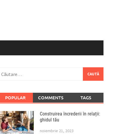
aută
upă:
POPULAR
COMMENTS
TAGS
Construirea încrederii în relații:
ghidul tău
noiembrie 21, 2023