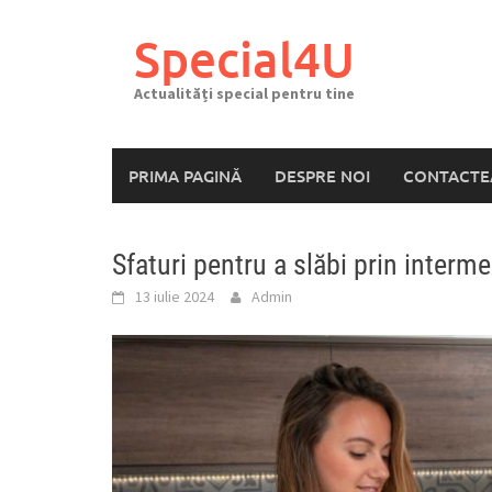
Skip
to
Special4U
content
Actualități special pentru tine
PRIMA PAGINĂ
DESPRE NOI
CONTACTE
Sfaturi pentru a slăbi prin interme
13 iulie 2024
Admin