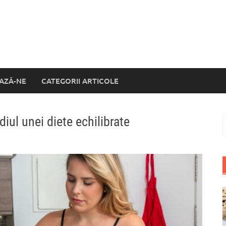
AZĂ-NE
CATEGORII ARTICOLE
diul unei diete echilibrate
C
d