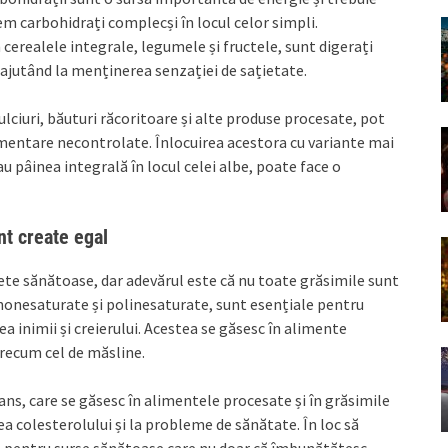
gem carbohidrați complecși în locul celor simpli.
cerealele integrale, legumele și fructele, sunt digerați
i ajutând la menținerea senzației de sațietate.
ulciuri, băuturi răcoritoare și alte produse procesate, pot
alimentare necontrolate. Înlocuirea acestora cu variante mai
au pâinea integrală în locul celei albe, poate face o
nt create egal
ete sănătoase, dar adevărul este că nu toate grăsimile sunt
onesaturate și polinesaturate, sunt esențiale pentru
a inimii și creierului. Acestea se găsesc în alimente
precum cel de măsline.
ns, care se găsesc în alimentele procesate și în grăsimile
a colesterolului și la probleme de sănătate. În loc să
 pentru surse sănătoase care nu doar că îmbunătățesc