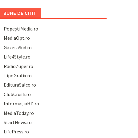
BUNE DE CITIT
PopeștiMedia.ro
MediaOpt.ro
GazetaSud.ro
Life4Style.ro
RadioZuper.ro
TipoGrafix.ro
EdituraSalco.ro
ClubCrush.ro
InformațiaHD.ro
MediaToday.ro
StartNews.ro
LifePress.ro