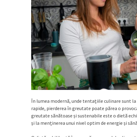
În lumea modernă, unde tentațiile culinare sunt la
rapide, pierderea în greutate poate părea o provoca
greutate sănătoase și sustenabile este o dietă echil
și la menținerea unui nivel optim de energie și săn