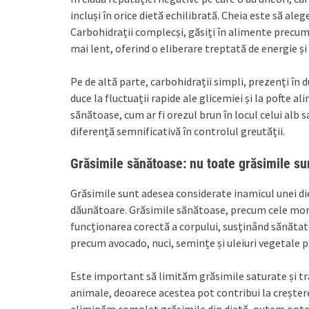
incluși în orice dietă echilibrată. Cheia este să ale
Carbohidrații complecși, găsiți în alimente precum 
mai lent, oferind o eliberare treptată de energie ș
Pe de altă parte, carbohidrații simpli, prezenți în d
duce la fluctuații rapide ale glicemiei și la pofte 
sănătoase, cum ar fi orezul brun în locul celui alb s
diferență semnificativă în controlul greutății.
Grăsimile sănătoase: nu toate grăsimile su
Grăsimile sunt adesea considerate inamicul unei di
dăunătoare. Grăsimile sănătoase, precum cele mon
funcționarea corectă a corpului, susținând sănătate
precum avocado, nuci, semințe și uleiuri vegetale 
Este important să limităm grăsimile saturate și tra
animale, deoarece acestea pot contribui la creștere
eliminăm complet grăsimile din dietă, putem opta