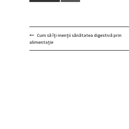
Post
Cum să îți menții sănătatea digestivă prin
navigation
alimentație