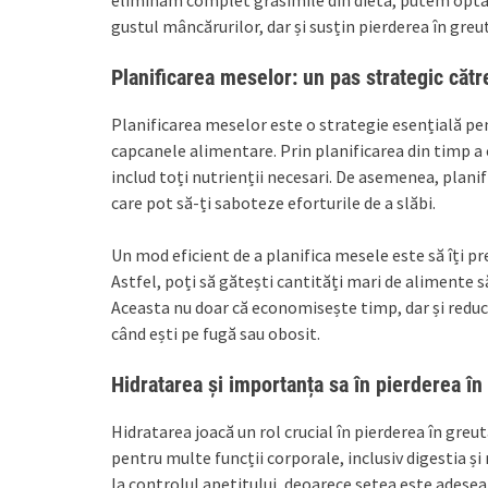
gustul mâncărurilor, dar și susțin pierderea în greu
Planificarea meselor: un pas strategic căt
Planificarea meselor este o strategie esențială pen
capcanele alimentare. Prin planificarea din timp a 
includ toți nutrienții necesari. De asemenea, planif
care pot să-ți saboteze eforturile de a slăbi.
Un mod eficient de a planifica mesele este să îți 
Astfel, poți să gătești cantități mari de alimente 
Aceasta nu doar că economisește timp, dar și redu
când ești pe fugă sau obosit.
Hidratarea și importanța sa în pierderea în
Hidratarea joacă un rol crucial în pierderea în greu
pentru multe funcții corporale, inclusiv digestia
la controlul apetitului, deoarece setea este adese