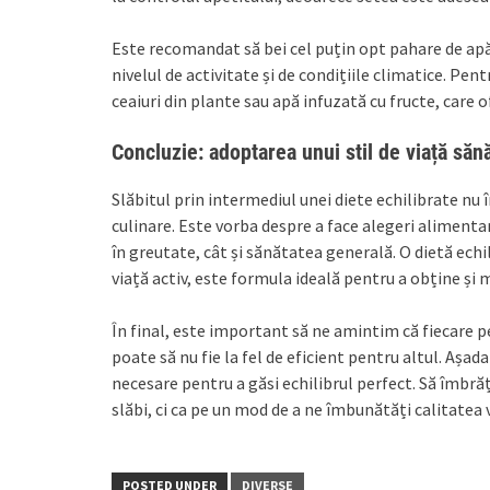
Este recomandat să bei cel puțin opt pahare de apă 
nivelul de activitate și de condițiile climatice. Pen
ceaiuri din plante sau apă infuzată cu fructe, care 
Concluzie: adoptarea unui stil de viață sănă
Slăbitul prin intermediul unei diete echilibrate nu 
culinare. Este vorba despre a face alegeri alimentar
în greutate, cât și sănătatea generală. O dietă echil
viață activ, este formula ideală pentru a obține și
În final, este important să ne amintim că fiecare p
poate să nu fie la fel de eficient pentru altul. Așad
necesare pentru a găsi echilibrul perfect. Să îmbră
slăbi, ci ca pe un mod de a ne îmbunătăți calitatea v
POSTED UNDER
DIVERSE