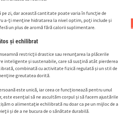
pe zi, dar această cantitate poate varia în funcție de
tru a-ți menține hidratarea la nivel optim, poți include și
oferă un plus de aromă fără calorii suplimentare.
tos și echilibrat
înseamnă restricții drastice sau renunțarea la plăcerile
e inteligente și sustenabile, care să susțină atât pierderea
ibrată, combinată cu activitate fizică regulată și un stil de
 menține greutatea dorită.
ersoană este unică, iar ceea ce funcționează pentru unul
ar, este esențial să ne ascultăm corpul și să facem ajustările
țișăm o alimentație echilibrată nu doar ca pe un mijloc de a
ieții și de a ne bucura de o sănătate durabilă.