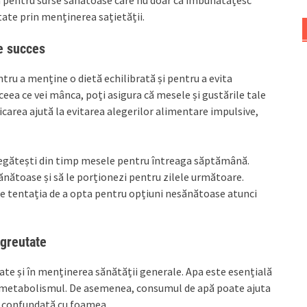
tate prin menținerea sațietății.
re succes
tru a menține o dietă echilibrată și pentru a evita
ceea ce vei mânca, poți asigura că mesele și gustările tale
icarea ajută la evitarea alegerilor alimentare impulsive,
pregătești din timp mesele pentru întreaga săptămână.
sănătoase și să le porționezi pentru zilele următoare.
ce tentația de a opta pentru opțiuni nesănătoase atunci
 greutate
tate și în menținerea sănătății generale. Apa este esențială
 și metabolismul. De asemenea, consumul de apă poate ajuta
a confundată cu foamea.