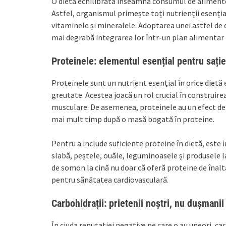
O dietă echilibrată înseamnă consumul de alimente
Astfel, organismul primește toți nutrienții esențial
vitaminele și mineralele. Adoptarea unei astfel de 
mai degrabă integrarea lor într-un plan alimentar 
Proteinele: elementul esențial pentru sație
Proteinele sunt un nutrient esențial în orice dietă 
greutate. Acestea joacă un rol crucial în construir
musculare. De asemenea, proteinele au un efect de s
mai mult timp după o masă bogată în proteine.
Pentru a include suficiente proteine în dietă, este
slabă, peștele, ouăle, leguminoasele și produsele l
de somon la cină nu doar că oferă proteine de înaltă
pentru sănătatea cardiovasculară.
Carbohidrații: prietenii noștri, nu dușmanii
În ciuda reputației negative pe care o au uneori, ca