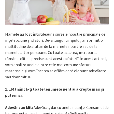
Mamele au fost întotdeauna sursele noastre principale de
înțelepciune și sfaturi. De-a lungul timpului, am primit o
multitudine de sfaturi de la mamele noastre sau de la
mamele altor persoane. Cu toate acestea, întrebarea
rămâne: cât de precise sunt aceste sfaturi? În acest articol,
vom analiza unele dintre cele mai comune sfaturi
maternale și vom încerca să aflăm dacă ele sunt adevărate
sau doar mituri.
1. „Mănâncă-ți toate legumele pentru a crește mari și
puternici.”
Adevăr sau Mit:
Adevărat, dar cu unele nuanțe. Consumul de
legume este esențial pentru o dietă sănătoasă și