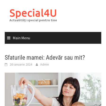
Skip
to
Special4U
content
Actualități special pentru tine
Main Menu
Sfaturile mamei: Adevăr sau mit?
26 ianuarie 2024
Admin