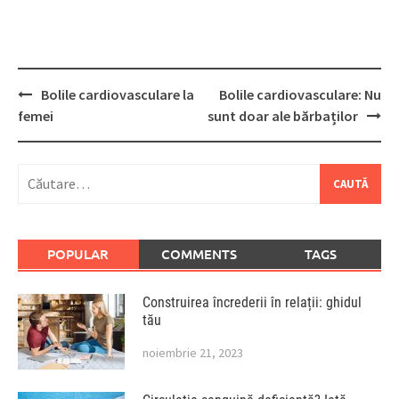
Post
Bolile cardiovasculare la
Bolile cardiovasculare: Nu
navigation
femei
sunt doar ale bărbaților
Caută
după:
POPULAR
COMMENTS
TAGS
Construirea încrederii în relații: ghidul
tău
noiembrie 21, 2023