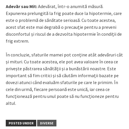
Adevăr sau Mit:
Adevărat, într-o anumită măsură.
Expunerea prelungită la frig poate duce la hipotermie, care
este o problemă de sănătate serioasă. Cu toate acestea,
acest sfat este mai degrabă o precauție pentru a preveni
disconfortul și riscul de a dezvolta hipotermie în condiții de
frig extrem.
În concluzie, sfaturile mamei pot conține atât adevăruri cât
și mituri. Cu toate acestea, ele pot avea valoare în ceea ce
privește păstrarea sănătății și a bunăstării noastre. Este
important să fim critici și să căutăm informații bazate pe
dovezi atunci când evaluăm sfaturile pe care le primim. În
cele din urmă, fiecare persoană este unică, iar ceea ce
funcționează pentru unul poate să nu funcționeze pentru
altul.
POSTED UNDER
DIVERSE