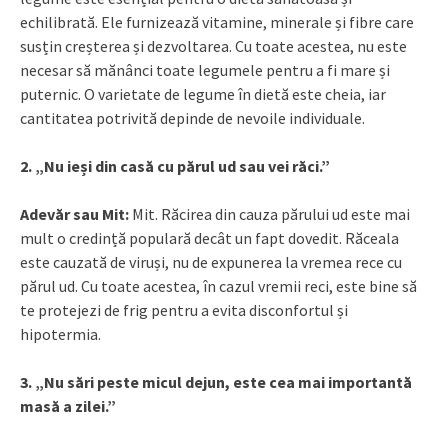
echilibrată. Ele furnizează vitamine, minerale și fibre care
susțin creșterea și dezvoltarea. Cu toate acestea, nu este
necesar să mănânci toate legumele pentru a fi mare și
puternic. O varietate de legume în dietă este cheia, iar
cantitatea potrivită depinde de nevoile individuale.
2. „Nu ieși din casă cu părul ud sau vei răci.”
Adevăr sau Mit:
Mit. Răcirea din cauza părului ud este mai
mult o credință populară decât un fapt dovedit. Răceala
este cauzată de viruși, nu de expunerea la vremea rece cu
părul ud. Cu toate acestea, în cazul vremii reci, este bine să
te protejezi de frig pentru a evita disconfortul și
hipotermia.
3. „Nu sări peste micul dejun, este cea mai importantă
masă a zilei.”