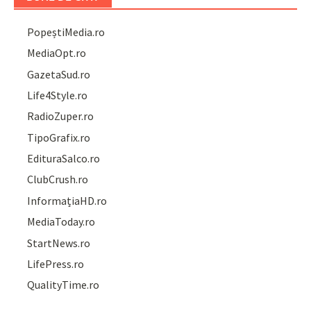
PopeștiMedia.ro
MediaOpt.ro
GazetaSud.ro
Life4Style.ro
RadioZuper.ro
TipoGrafix.ro
EdituraSalco.ro
ClubCrush.ro
InformațiaHD.ro
MediaToday.ro
StartNews.ro
LifePress.ro
QualityTime.ro