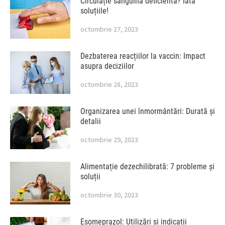
Circulație sanguină deficientă? Iată
soluțiile!
octombrie 27, 2023
Dezbaterea reacțiilor la vaccin: Impact
asupra deciziilor
octombrie 28, 2023
Organizarea unei înmormântări: Durată și
detalii
octombrie 29, 2023
Alimentație dezechilibrată: 7 probleme și
soluții
octombrie 30, 2023
Esomeprazol: Utilizări și indicații