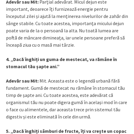
Adevăr sau Mit:
Parțial adevărat. Micul dejun este
important, deoarece îți furnizează energie pentru
începutul zilei și ajută la menținerea nivelurilor de zahăr din
sânge stabile. Cu toate acestea, importanța micului dejun
poate varia de la o persoană la alta. Nu toată lumea are
poftă de mâncare dimineața, iar unele persoane preferă să
înceapă ziua cu o masă mai târzie.
4. „Dacă înghiți un guma de mestecat, va rămâne în
stomacul tău șapte ani.”
Adevăr sau Mit:
Mit. Aceasta este o legendă urbană fără
fundament. Gumă de mestecat nu rămâne în stomacul tău
timp de șapte ani. Cu toate acestea, este adevărat că
organismul tău nu poate digera gumă în același mod în care
o face cu alimentele, dar aceasta trece prin sistemul tău
digestiv și este eliminată în cele din urmă.
5. „Dacă înghiți sâmburi de fructe, îți va crește un copac