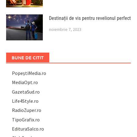
Destinații de vis pentru revelionul perfect
noiembrie 7, 2023
BUNE DE CITIT
PopeștiMedia.ro
MediaOpt.ro
GazetaSud.ro
Life4Style.ro
RadioZuper.ro
TipoGrafix.ro
EdituraSalco.ro