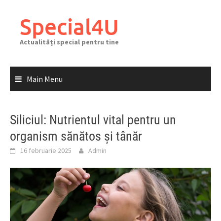
Skip
to
Special4U
content
Actualități special pentru tine
Main Menu
Siliciul: Nutrientul vital pentru un
organism sănătos și tânăr
16 februarie 2025
Admin