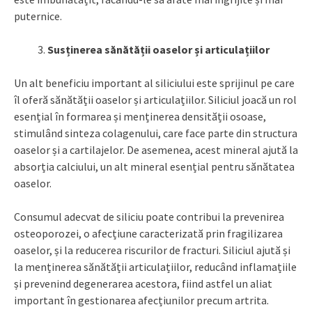
puternice.
Susținerea sănătății oaselor și articulațiilor
Un alt beneficiu important al siliciului este sprijinul pe care
îl oferă sănătății oaselor și articulațiilor. Siliciul joacă un rol
esențial în formarea și menținerea densității osoase,
stimulând sinteza colagenului, care face parte din structura
oaselor și a cartilajelor. De asemenea, acest mineral ajută la
absorția calciului, un alt mineral esențial pentru sănătatea
oaselor.
Consumul adecvat de siliciu poate contribui la prevenirea
osteoporozei, o afecțiune caracterizată prin fragilizarea
oaselor, și la reducerea riscurilor de fracturi. Siliciul ajută și
la menținerea sănătății articulațiilor, reducând inflamațiile
și prevenind degenerarea acestora, fiind astfel un aliat
important în gestionarea afecțiunilor precum artrita.