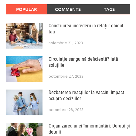
POPULAR
COMMENTS
TAGS
Construirea încrederii în relații: ghidul
tău
noiembrie 21, 2023
Circulație sanguină deficientă? Iată
soluțiile!
octombrie 27, 2023
Dezbaterea reacțiilor la vaccin: Impact
asupra deciziilor
octombrie 28, 2023
Organizarea unei înmormântări: Durată și
detalii