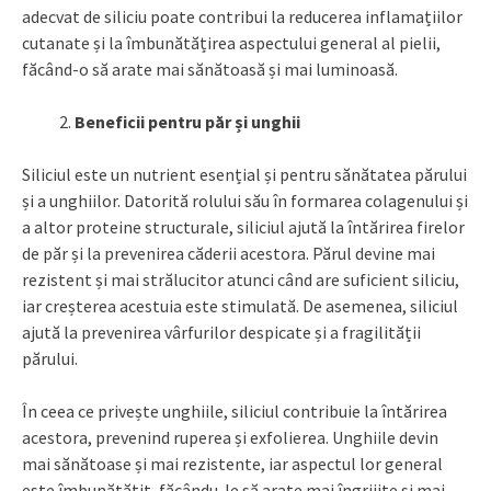
adecvat de siliciu poate contribui la reducerea inflamațiilor
cutanate și la îmbunătățirea aspectului general al pielii,
făcând-o să arate mai sănătoasă și mai luminoasă.
Beneficii pentru păr și unghii
Siliciul este un nutrient esențial și pentru sănătatea părului
și a unghiilor. Datorită rolului său în formarea colagenului și
a altor proteine structurale, siliciul ajută la întărirea firelor
de păr și la prevenirea căderii acestora. Părul devine mai
rezistent și mai strălucitor atunci când are suficient siliciu,
iar creșterea acestuia este stimulată. De asemenea, siliciul
ajută la prevenirea vârfurilor despicate și a fragilității
părului.
În ceea ce privește unghiile, siliciul contribuie la întărirea
acestora, prevenind ruperea și exfolierea. Unghiile devin
mai sănătoase și mai rezistente, iar aspectul lor general
este îmbunătățit, făcându-le să arate mai îngrijite și mai