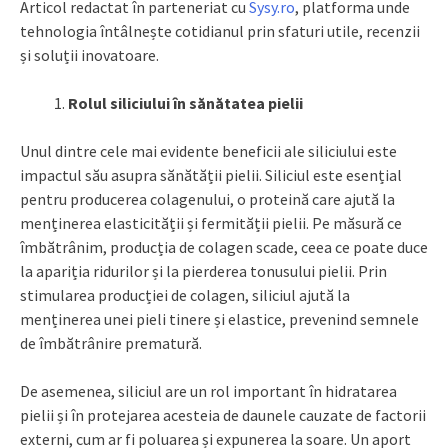
Articol redactat în parteneriat cu
Sysy.ro
, platforma unde
tehnologia întâlnește cotidianul prin sfaturi utile, recenzii
și soluții inovatoare.
Rolul siliciului în sănătatea pielii
Unul dintre cele mai evidente beneficii ale siliciului este
impactul său asupra sănătății pielii. Siliciul este esențial
pentru producerea colagenului, o proteină care ajută la
menținerea elasticității și fermității pielii. Pe măsură ce
îmbătrânim, producția de colagen scade, ceea ce poate duce
la apariția ridurilor și la pierderea tonusului pielii. Prin
stimularea producției de colagen, siliciul ajută la
menținerea unei pieli tinere și elastice, prevenind semnele
de îmbătrânire prematură.
De asemenea, siliciul are un rol important în hidratarea
pielii și în protejarea acesteia de daunele cauzate de factorii
externi, cum ar fi poluarea și expunerea la soare. Un aport