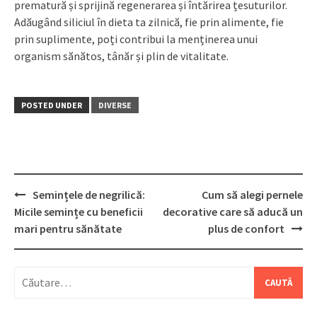
prematură și sprijină regenerarea și întărirea țesuturilor.
Adăugând siliciul în dieta ta zilnică, fie prin alimente, fie
prin suplimente, poți contribui la menținerea unui
organism sănătos, tânăr și plin de vitalitate.
POSTED UNDER
DIVERSE
Post
Semințele de negrilică:
Cum să alegi pernele
navigation
Micile semințe cu beneficii
decorative care să aducă un
mari pentru sănătate
plus de confort
Caută
după: