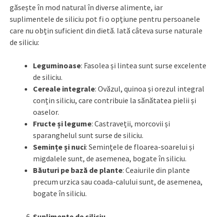
găsește în mod natural în diverse alimente, iar
suplimentele de siliciu pot fi o opțiune pentru persoanele
care nu obțin suficient din dietă. Iată câteva surse naturale
de siliciu:
Leguminoase
: Fasolea și lintea sunt surse excelente
de siliciu.
Cereale integrale
: Ovăzul, quinoa și orezul integral
conțin siliciu, care contribuie la sănătatea pielii și
oaselor.
Fructe și legume
: Castraveții, morcovii și
sparanghelul sunt surse de siliciu.
Semințe și nuci
: Semințele de floarea-soarelui și
migdalele sunt, de asemenea, bogate în siliciu.
Băuturi pe bază de plante
: Ceaiurile din plante
precum urzica sau coada-calului sunt, de asemenea,
bogate în siliciu.
Suplimente de siliciu