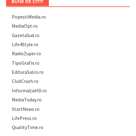
BUNE DE CITIT
PopeștiMedia.ro
MediaOpt.ro
GazetaSud.ro
Life4Style.ro
RadioZuper.ro
TipoGrafix.ro
EdituraSalco.ro
ClubCrush.ro
InformațiaHD.ro
MediaToday.ro
StartNews.ro
LifePress.ro
QualityTime.ro