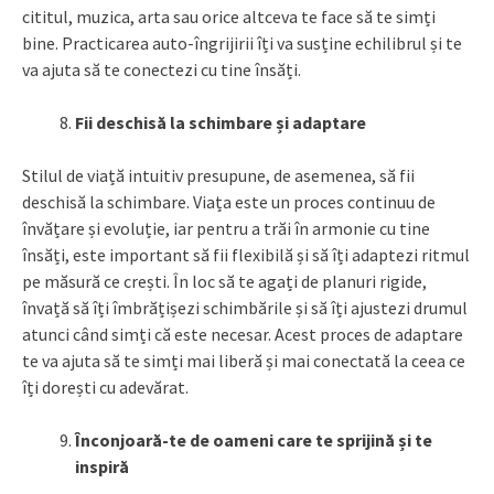
cititul, muzica, arta sau orice altceva te face să te simți
bine. Practicarea auto-îngrijirii îți va susține echilibrul și te
va ajuta să te conectezi cu tine însăți.
Fii deschisă la schimbare și adaptare
Stilul de viață intuitiv presupune, de asemenea, să fii
deschisă la schimbare. Viața este un proces continuu de
învățare și evoluție, iar pentru a trăi în armonie cu tine
însăți, este important să fii flexibilă și să îți adaptezi ritmul
pe măsură ce crești. În loc să te agați de planuri rigide,
învață să îți îmbrățișezi schimbările și să îți ajustezi drumul
atunci când simți că este necesar. Acest proces de adaptare
te va ajuta să te simți mai liberă și mai conectată la ceea ce
îți dorești cu adevărat.
Înconjoară-te de oameni care te sprijină și te
inspiră