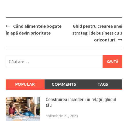
Post
Când alimentele bogate
Ghid pentru crearea unei
navigation
în apă devin prioritate
strategii de business cu 3
orizonturi
Caută
după:
POPULAR
COMMENTS
TAGS
Construirea încrederii în relații: ghidul
tău
noiembrie 21, 2023