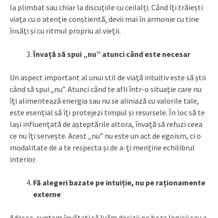
la plimbat sau chiar la discuțiile cu ceilalți. Când îți trăiești
viața cu o atenție conștientă, devii mai în armonie cu tine
însăți și cu ritmul propriu al vieții.
Învață să spui „nu” atunci când este necesar
Un aspect important al unui stil de viață intuitiv este să știi
când să spui „nu”. Atunci când te afli într-o situație care nu
îți alimentează energia sau nu se aliniază cu valorile tale,
este esențial să îți protejezi timpul și resursele. În loc să te
lași influențată de așteptările altora, învață să refuzi ceea
ce nu îți servește. Acest „nu” nu este un act de egoism, ci o
modalitate de a te respecta și de a-ți menține echilibrul
interior.
Fă alegeri bazate pe intuiție, nu pe raționamente
externe
Adesea, suntem învățați să luăm decizii pe baza logicii sau a