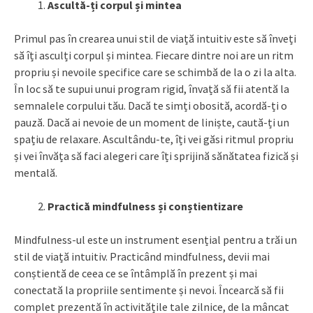
Ascultă-ți corpul și mintea
Primul pas în crearea unui stil de viață intuitiv este să înveți
să îți asculți corpul și mintea. Fiecare dintre noi are un ritm
propriu și nevoile specifice care se schimbă de la o zi la alta.
În loc să te supui unui program rigid, învață să fii atentă la
semnalele corpului tău. Dacă te simți obosită, acordă-ți o
pauză. Dacă ai nevoie de un moment de liniște, caută-ți un
spațiu de relaxare. Ascultându-te, îți vei găsi ritmul propriu
și vei învăța să faci alegeri care îți sprijină sănătatea fizică și
mentală.
Practică mindfulness și conștientizare
Mindfulness-ul este un instrument esențial pentru a trăi un
stil de viață intuitiv. Practicând mindfulness, devii mai
conștientă de ceea ce se întâmplă în prezent și mai
conectată la propriile sentimente și nevoi. Încearcă să fii
complet prezentă în activitățile tale zilnice, de la mâncat