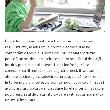
Într-o lume în care suntem adesea încurajați să urmăm
reguli stricte, să aderăm la normele sociale și să ne
comparăm cu ceilalți, trăirea unui stil de viață intuitiv
poate fi un act de autenticitate și eliberare. Stilul de viață
intuitiv presupune să te asculți pe tine însăți, să te
conectezi cu ritmul tău natural și să iei decizii care sunt
aliniate cu cine ești cu adevărat, nu cu așteptările externe.
Este despre a-ți înțelege propriile nevoi, dorințe și limite și
a-ți construi o viață care îți susține binele interior. Iată cum
poți crea un stil de viață intuitiv care să îți aducă mai multă
liniște și împlinire.