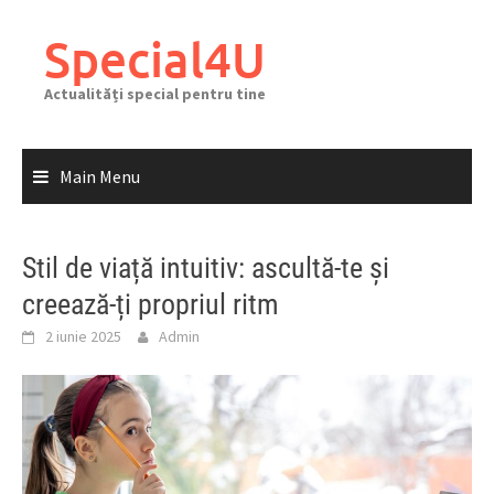
Skip
to
Special4U
content
Actualități special pentru tine
Main Menu
Stil de viață intuitiv: ascultă-te și
creează-ți propriul ritm
2 iunie 2025
Admin