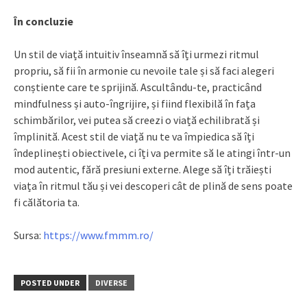
În concluzie
Un stil de viață intuitiv înseamnă să îți urmezi ritmul
propriu, să fii în armonie cu nevoile tale și să faci alegeri
conștiente care te sprijină. Ascultându-te, practicând
mindfulness și auto-îngrijire, și fiind flexibilă în fața
schimbărilor, vei putea să creezi o viață echilibrată și
împlinită. Acest stil de viață nu te va împiedica să îți
îndeplinești obiectivele, ci îți va permite să le atingi într-un
mod autentic, fără presiuni externe. Alege să îți trăiești
viața în ritmul tău și vei descoperi cât de plină de sens poate
fi călătoria ta.
Sursa:
https://www.fmmm.ro/
POSTED UNDER
DIVERSE