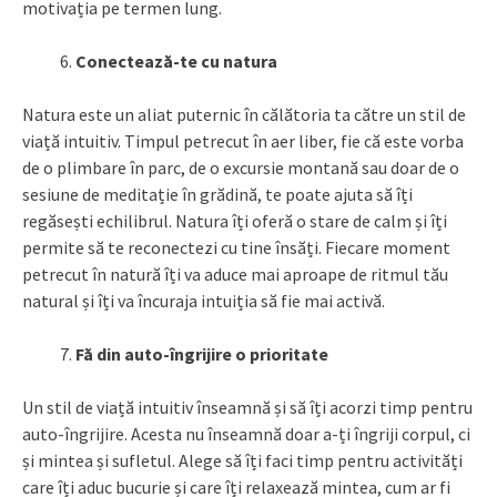
motivația pe termen lung.
Conectează-te cu natura
Natura este un aliat puternic în călătoria ta către un stil de
viață intuitiv. Timpul petrecut în aer liber, fie că este vorba
de o plimbare în parc, de o excursie montană sau doar de o
sesiune de meditație în grădină, te poate ajuta să îți
regăsești echilibrul. Natura îți oferă o stare de calm și îți
permite să te reconectezi cu tine însăți. Fiecare moment
petrecut în natură îți va aduce mai aproape de ritmul tău
natural și îți va încuraja intuiția să fie mai activă.
Fă din auto-îngrijire o prioritate
Un stil de viață intuitiv înseamnă și să îți acorzi timp pentru
auto-îngrijire. Acesta nu înseamnă doar a-ți îngriji corpul, ci
și mintea și sufletul. Alege să îți faci timp pentru activități
care îți aduc bucurie și care îți relaxează mintea, cum ar fi