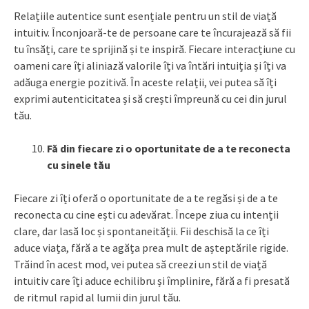
Relațiile autentice sunt esențiale pentru un stil de viață
intuitiv. Înconjoară-te de persoane care te încurajează să fii
tu însăți, care te sprijină și te inspiră. Fiecare interacțiune cu
oameni care îți aliniază valorile îți va întări intuiția și îți va
adăuga energie pozitivă. În aceste relații, vei putea să îți
exprimi autenticitatea și să crești împreună cu cei din jurul
tău.
Fă din fiecare zi o oportunitate de a te reconecta
cu sinele tău
Fiecare zi îți oferă o oportunitate de a te regăsi și de a te
reconecta cu cine ești cu adevărat. Începe ziua cu intenții
clare, dar lasă loc și spontaneității. Fii deschisă la ce îți
aduce viața, fără a te agăța prea mult de așteptările rigide.
Trăind în acest mod, vei putea să creezi un stil de viață
intuitiv care îți aduce echilibru și împlinire, fără a fi presată
de ritmul rapid al lumii din jurul tău.