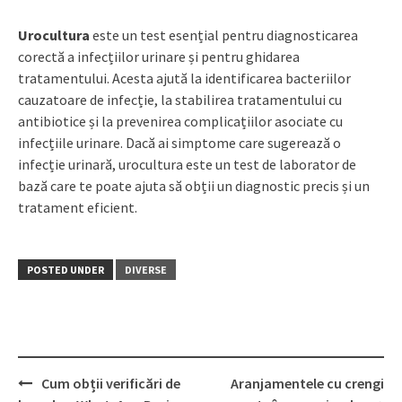
Urocultura
este un test esențial pentru diagnosticarea
corectă a infecțiilor urinare și pentru ghidarea
tratamentului. Acesta ajută la identificarea bacteriilor
cauzatoare de infecție, la stabilirea tratamentului cu
antibiotice și la prevenirea complicațiilor asociate cu
infecțiile urinare. Dacă ai simptome care sugerează o
infecție urinară, urocultura este un test de laborator de
bază care te poate ajuta să obții un diagnostic precis și un
tratament eficient.
POSTED UNDER
DIVERSE
Post
Cum obții verificări de
Aranjamentele cu crengi
navigation