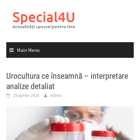
Skip
to
Special4U
content
Actualități special pentru tine
Main Menu
Urocultura ce înseamnă – interpretare
analize detaliat
29 aprilie 2025
Admin