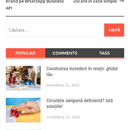
brand pe WhatsApp Business
uscate în vaze simple
API
Caută
după:
POPULAR
COMMENTS
TAGS
Construirea încrederii în relații: ghidul
tău
noiembrie 21, 2023
Circulație sanguină deficientă? Iată
soluțiile!
octombrie 27, 2023