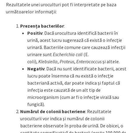
Rezultatele unei uroculturi pot fi interpretate pe baza
următoarelor informații:
Prezența bacteriilor
:
Positiv
: Dacă urocultura identifică bacterii în
urină, acest lucru sugerează că există o infecție
urinară. Bacteriile comune care cauzează infecții
urinare sunt
Escherichia coli
(E.
coli),
Klebsiella
,
Proteus
,
Enterococcus
și altele.
Negativ
: Dacă nu sunt identificate bacterii, acest
lucru poate însemna că nu există o infecție
bacteriană activă, dar poate indica și faptul că
infecția este cauzată de un alt tip de
microorganism (cum ar fi o infecție virală sau
fungică).
Numărul de colonii bacteriene
: Rezultatele
uroculturii vor indica și numărul de colonii
bacteriene observate în proba de urină. De obicei, o
cantitate semnificativă de bacterii (peste 100.000 de