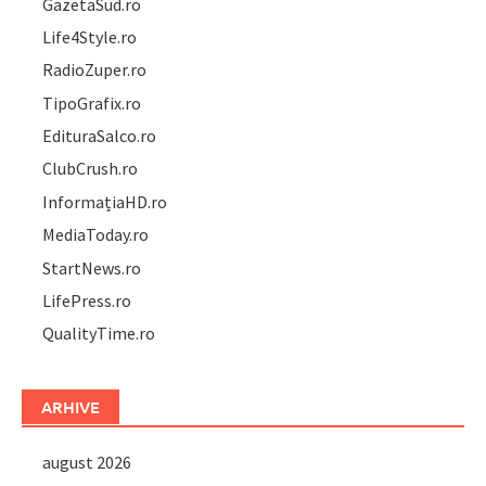
GazetaSud.ro
Life4Style.ro
RadioZuper.ro
TipoGrafix.ro
EdituraSalco.ro
ClubCrush.ro
InformațiaHD.ro
MediaToday.ro
StartNews.ro
LifePress.ro
QualityTime.ro
ARHIVE
august 2026