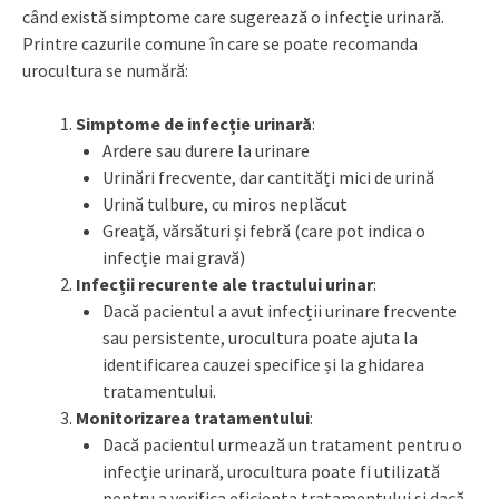
când există simptome care sugerează o infecție urinară.
Printre cazurile comune în care se poate recomanda
urocultura se numără:
Simptome de infecție urinară
:
Ardere sau durere la urinare
Urinări frecvente, dar cantități mici de urină
Urină tulbure, cu miros neplăcut
Greață, vărsături și febră (care pot indica o
infecție mai gravă)
Infecții recurente ale tractului urinar
:
Dacă pacientul a avut infecții urinare frecvente
sau persistente, urocultura poate ajuta la
identificarea cauzei specifice și la ghidarea
tratamentului.
Monitorizarea tratamentului
:
Dacă pacientul urmează un tratament pentru o
infecție urinară, urocultura poate fi utilizată
pentru a verifica eficiența tratamentului și dacă