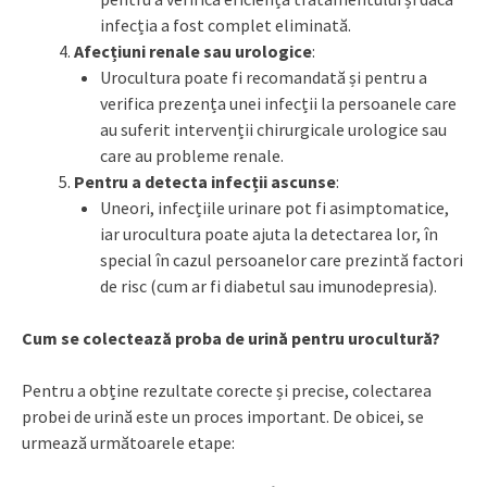
infecția a fost complet eliminată.
Afecțiuni renale sau urologice
:
Urocultura poate fi recomandată și pentru a
verifica prezența unei infecții la persoanele care
au suferit intervenții chirurgicale urologice sau
care au probleme renale.
Pentru a detecta infecții ascunse
:
Uneori, infecțiile urinare pot fi asimptomatice,
iar urocultura poate ajuta la detectarea lor, în
special în cazul persoanelor care prezintă factori
de risc (cum ar fi diabetul sau imunodepresia).
Cum se colectează proba de urină pentru urocultură?
Pentru a obține rezultate corecte și precise, colectarea
probei de urină este un proces important. De obicei, se
urmează următoarele etape: