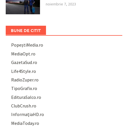
noiembrie 7, 2023
BUNE DE CITIT
PopeștiMedia.ro
MediaOpt.ro
GazetaSud.ro
Life4Style.ro
RadioZuper.ro
TipoGrafix.ro
EdituraSalco.ro
ClubCrush.ro
InformațiaHD.ro
MediaToday.ro