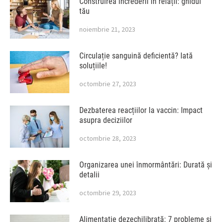
Construirea încrederii în relații: ghidul
tău
noiembrie 21, 2023
Circulație sanguină deficientă? Iată
soluțiile!
octombrie 27, 2023
Dezbaterea reacțiilor la vaccin: Impact
asupra deciziilor
octombrie 28, 2023
Organizarea unei înmormântări: Durată și
detalii
octombrie 29, 2023
Alimentație dezechilibrată: 7 probleme și