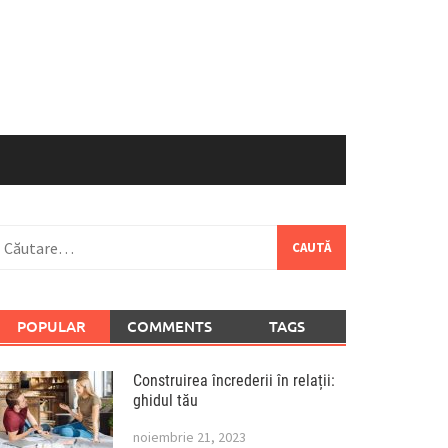
aută
upă:
POPULAR
COMMENTS
TAGS
Construirea încrederii în relații:
ghidul tău
noiembrie 21, 2023