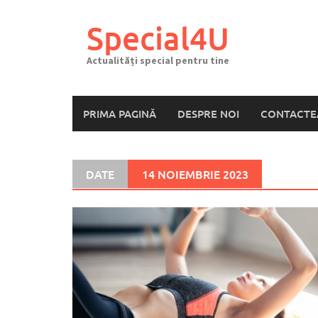
Skip
to
Special4U
content
Actualități special pentru tine
PRIMA PAGINĂ
DESPRE NOI
CONTACTE
DATE
14 NOIEMBRIE 2023