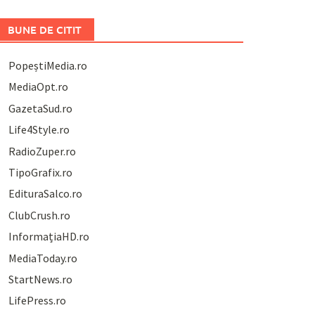
BUNE DE CITIT
PopeștiMedia.ro
MediaOpt.ro
GazetaSud.ro
Life4Style.ro
RadioZuper.ro
TipoGrafix.ro
EdituraSalco.ro
ClubCrush.ro
InformațiaHD.ro
MediaToday.ro
StartNews.ro
LifePress.ro