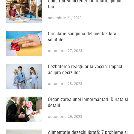
Construirea încrederii în relații: ghidul
tău
noiembrie 21, 2023
Circulație sanguină deficientă? Iată
soluțiile!
octombrie 27, 2023
Dezbaterea reacțiilor la vaccin: Impact
asupra deciziilor
octombrie 28, 2023
Organizarea unei înmormântări: Durată și
detalii
octombrie 29, 2023
Alimentație dezechilibrată: 7 probleme și