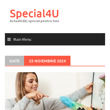
Skip
to
Special4U
content
Actualități special pentru tine
Main Menu
DATE
25 NOIEMBRIE 2024