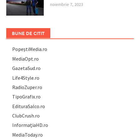
noiembrie 7, 2023
BUNE DE CITIT
PopeștiMedia.ro
MediaOpt.ro
GazetaSud.ro
Life4Style.ro
RadioZuper.ro
TipoGrafix.ro
EdituraSalco.ro
ClubCrush.ro
InformațiaHD.ro
MediaToday.ro