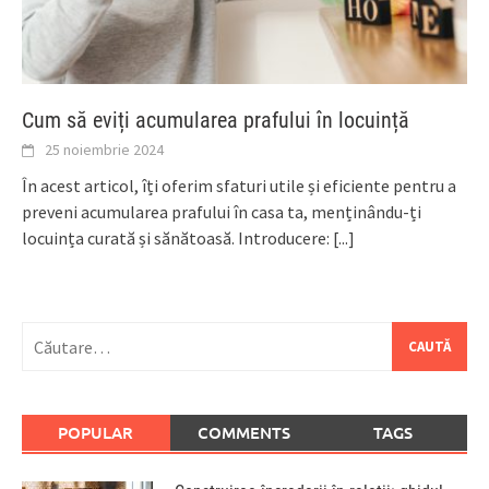
Cum să eviți acumularea prafului în locuință
25 noiembrie 2024
În acest articol, îți oferim sfaturi utile și eficiente pentru a
preveni acumularea prafului în casa ta, menținându-ți
locuința curată și sănătoasă. Introducere:
[...]
Caută
după:
POPULAR
COMMENTS
TAGS