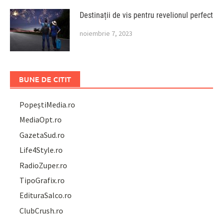
Destinații de vis pentru revelionul perfect
noiembrie 7, 2023
BUNE DE CITIT
PopeștiMedia.ro
MediaOpt.ro
GazetaSud.ro
Life4Style.ro
RadioZuper.ro
TipoGrafix.ro
EdituraSalco.ro
ClubCrush.ro