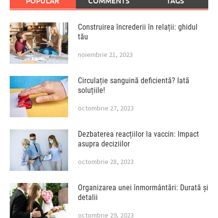
POPULAR
COMMENTS
TAGS
Construirea încrederii în relații: ghidul
tău
noiembrie 21, 2023
Circulație sanguină deficientă? Iată
soluțiile!
octombrie 27, 2023
Dezbaterea reacțiilor la vaccin: Impact
asupra deciziilor
octombrie 28, 2023
Organizarea unei înmormântări: Durată și
detalii
octombrie 29, 2023